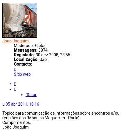
Joao Joaquim
Moderador Global
Mensagens:
3874
Registado:
30 dez 2008, 23:55
Localização:
Gaia
Contacto:
Contacto
Joao
Sítio web
Joaquim
Citar
Citar
05 abr 2011, 18:16
Tópico para comunicação de informações sobre encontros e/ou
reuniões dos "Módulos Maquetren - Porto".
Cumprimentos,
João Joaquim