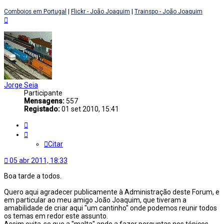
Comboios em Portugal
|
Flickr - João Joaquim
|
Trainspo - João Joaquim
Topo
Jorge Seia
Participante
Mensagens:
557
Registado:
01 set 2010, 15:41
Citar
Citar
05 abr 2011, 18:33
Boa tarde a todos.
Quero aqui agradecer publicamente à Administração deste Forum, e
em particular ao meu amigo João Joaquim, que tiveram a
amabilidade de criar aqui "um cantinho" onde podemos reunir todos
os temas em redor este assunto.
Assim evita-se que a "malta" ande a fazer perguntas nos tópicos