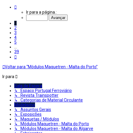
Página
1
Ir para a página.:
de
39
1
2
3
4
5
...
39
Próximo
Voltar para “Módulos Maquetren - Malta do Porto”
Ir para
Sala de Espera
↳ Espaço Portugal Ferroviário
↳ Revista Trainspotter
↳ Categorias de Material Circulante
Modelismo
↳ Assuntos Gerais
↳ Exposições
↳ Maquetas / Módulos
↳ Módulos Maquetren - Malta do Porto
↳ Módulos Maquetren - Malta do Algarve