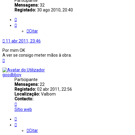
Participante
Mensagens:
32
Registado:
30 ago 2010, 20:40
Citar
Citar
11 abr 2011, 23:46
Por mim OK
A ver se consigo meter mãos à obra.
Topo
goodbboy
Participante
Mensagens:
22
Registado:
02 abr 2011, 22:56
Localização:
Valbom
Contacto:
Contacto
goodbboy
Sítio web
Citar
Citar