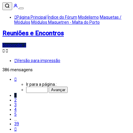
Página Principal
Índice do Fórum
Modelismo
Maquetas /
Módulos
Módulos Maquetren - Malta do Porto
Reuniões e Encontros
Responder
Versão para impressão
386 mensagens
Página
1
Ir para a página.:
de
39
1
2
3
4
5
...
39
Próximo