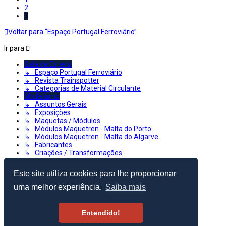
2
3
Voltar para “Espaço Portugal Ferroviário”
Ir para
Sala de Espera
↳ Espaço Portugal Ferroviário
↳ Revista Trainspotter
↳ Categorias de Material Circulante
Modelismo
↳ Assuntos Gerais
↳ Exposições
↳ Maquetas / Módulos
↳ Módulos Maquetren - Malta do Porto
↳ Módulos Maquetren - Malta do Algarve
↳ Fabricantes
↳ Criações / Transformações
↳ Tutoriais e Dúvidas
↳ Digital
Este site utiliza cookies para lhe proporcionar
↳ Classificados - Compra/Venda
↳ Arquivo de Vendas
uma melhor experiência.
Saiba mais
↳ Recentes Aquisições
↳ Comboios em Lego
↳ Virtual
Entendido!
© 2003–2026 Portugal Ferroviário