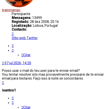
trainmaniac
Participante
Mensagens:
13499
Registado:
28 dez 2008, 20:16
Localização:
Lisboa, Portugal
Contacto:
Contacto
trainmaniac
Sítio web
Twitter
Citar
Citar
07 jul 2026, 14:20
Posso usar o mail do teu user para te enviar email?
Vou tentar resolver isto mas provavelmente precisarei de te enviar
email para testares. Faço isso à noite se concordares.
Topo
isantos1
Citar
Citar