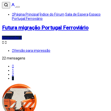
Página Principal
Índice do Fórum
Sala de Espera
Espaço
Portugal Ferroviário
Futura migração Portugal Ferroviário
Responder
Versão para impressão
22 mensagens
Anterior
1
2
3