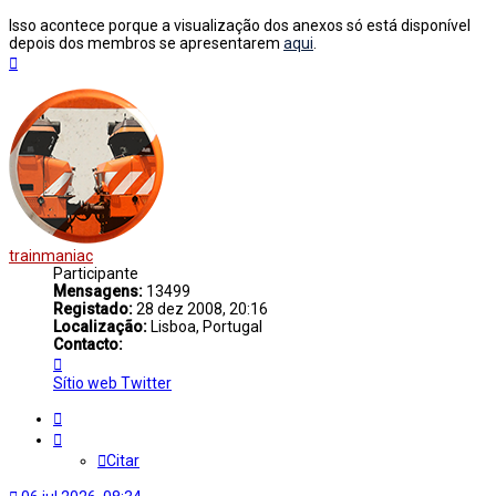
Isso acontece porque a visualização dos anexos só está disponível
depois dos membros se apresentarem
aqui
.
Topo
trainmaniac
Participante
Mensagens:
13499
Registado:
28 dez 2008, 20:16
Localização:
Lisboa, Portugal
Contacto:
Contacto
trainmaniac
Sítio web
Twitter
Citar
Citar