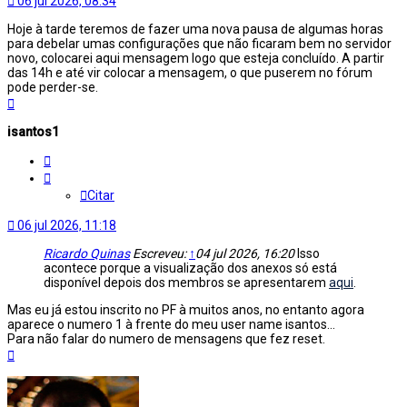
06 jul 2026, 08:34
Hoje à tarde teremos de fazer uma nova pausa de algumas horas
para debelar umas configurações que não ficaram bem no servidor
novo, colocarei aqui mensagem logo que esteja concluído. A partir
das 14h e até vir colocar a mensagem, o que puserem no fórum
pode perder-se.
Topo
isantos1
Citar
Citar
06 jul 2026, 11:18
Ricardo Quinas
Escreveu:
↑
04 jul 2026, 16:20
Isso
acontece porque a visualização dos anexos só está
disponível depois dos membros se apresentarem
aqui
.
Mas eu já estou inscrito no PF à muitos anos, no entanto agora
aparece o numero 1 à frente do meu user name isantos...
Para não falar do numero de mensagens que fez reset.
Topo