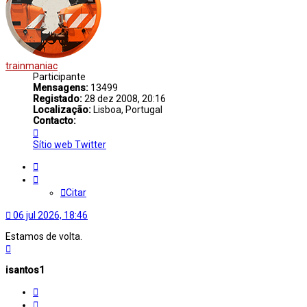
trainmaniac
Participante
Mensagens:
13499
Registado:
28 dez 2008, 20:16
Localização:
Lisboa, Portugal
Contacto:
Contacto
trainmaniac
Sítio web
Twitter
Citar
Citar
06 jul 2026, 18:46
Estamos de volta.
Topo
isantos1
Citar