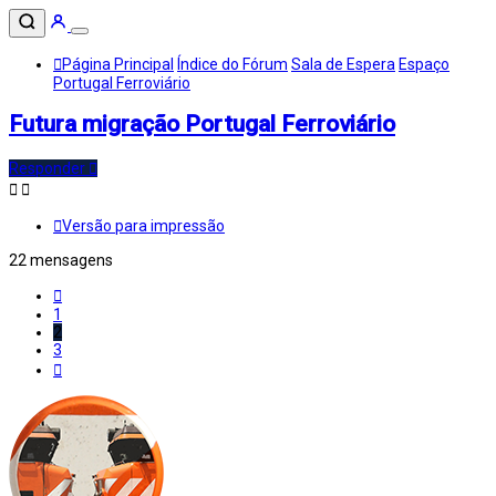
Página Principal
Índice do Fórum
Sala de Espera
Espaço
Portugal Ferroviário
Futura migração Portugal Ferroviário
Responder
Versão para impressão
22 mensagens
Anterior
1
2
3
Próximo