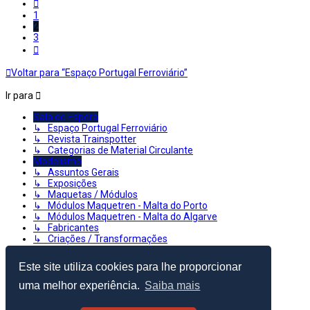
Anterior
1
2
3
Próximo
Voltar para “Espaço Portugal Ferroviário”
Ir para
Sala de Espera
↳ Espaço Portugal Ferroviário
↳ Revista Trainspotter
↳ Categorias de Material Circulante
Modelismo
↳ Assuntos Gerais
↳ Exposições
↳ Maquetas / Módulos
↳ Módulos Maquetren - Malta do Porto
↳ Módulos Maquetren - Malta do Algarve
↳ Fabricantes
↳ Criações / Transformações
↳ Tutoriais e Dúvidas
↳ Digital
Este site utiliza cookies para lhe proporcionar
↳ Classificados - Compra/Venda
↳ Arquivo de Vendas
uma melhor experiência.
Saiba mais
↳ Recentes Aquisições
↳ Comboios em Lego