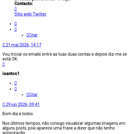
Contacto:
Contacto
trainmaniac
Sítio web
Twitter
Citar
Citar
21 mai 2026, 14:17
Vou trocar os emails entre as tuas duas contas e depois diz-me se
está OK.
Topo
isantos1
Citar
Citar
29 jun 2026, 09:41
Bom dia a todos.
Nos últimos tempos, não consigo visualizar algumas imagens em
alguns posts, pois aparece uma frase a dizer que não tenho
autorização.