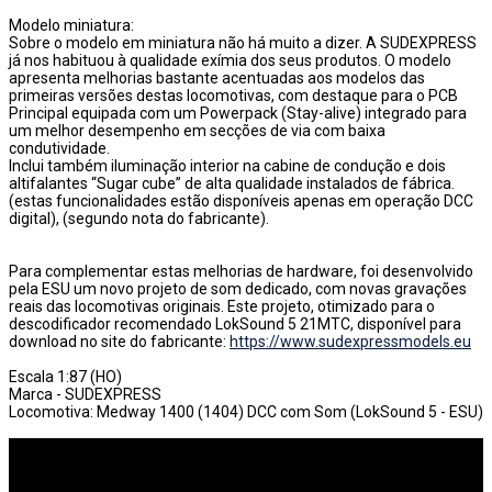
Modelo miniatura:
Sobre o modelo em miniatura não há muito a dizer. A SUDEXPRESS
já nos habituou à qualidade exímia dos seus produtos. O modelo
apresenta melhorias bastante acentuadas aos modelos das
primeiras versões destas locomotivas, com destaque para o PCB
Principal equipada com um Powerpack (Stay-alive) integrado para
um melhor desempenho em secções de via com baixa
condutividade.
Inclui também iluminação interior na cabine de condução e dois
altifalantes “Sugar cube” de alta qualidade instalados de fábrica.
(estas funcionalidades estão disponíveis apenas em operação DCC
digital), (segundo nota do fabricante).
Para complementar estas melhorias de hardware, foi desenvolvido
pela ESU um novo projeto de som dedicado, com novas gravações
reais das locomotivas originais. Este projeto, otimizado para o
descodificador recomendado LokSound 5 21MTC, disponível para
download no site do fabricante:
https://www.sudexpressmodels.eu
Escala 1:87 (HO)
Marca - SUDEXPRESS
Locomotiva: Medway 1400 (1404) DCC com Som (LokSound 5 - ESU)