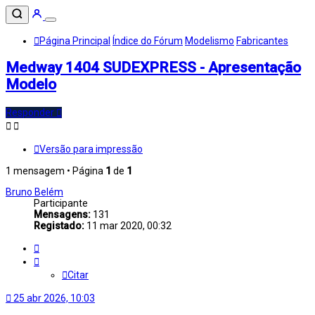
Página Principal
Índice do Fórum
Modelismo
Fabricantes
Medway 1404 SUDEXPRESS - Apresentação
Modelo
Responder
Versão para impressão
1 mensagem • Página
1
de
1
Bruno Belém
Participante
Mensagens:
131
Registado:
11 mar 2020, 00:32
Citar
Citar
25 abr 2026, 10:03