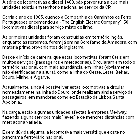
A série de locomotivas a diesel 1400, são porventura a que mais
unidades existiu em território nacional ao serviço da CP.
Corria o ano de 1965, quando a Companhia de Caminhos de Ferro
Portugueses encomendou à - The English Electric Company", 50
locomotivas diesel para serviço misto de linha.
As primeiras unidades foram construídas em território Inglês,
enquanto as restantes, foram já em na Sorefame da Amadora, com
matéria prima provenientes de Inglaterra.
Desde o início de carreira, que estas locomotivas foram úteis em
muitos serviços (passageiros e mercadorias). Circularam em todo o
território nacional, com mais abundância, em linhas (obviamente
não eletrificadas na altura), como a linha do Oeste, Leste, Beiras,
Douro, Minho, e Algarve.
Actualmente, ainda é possível ver estas locomotivas a circular
nomeadamente na linha do Douro, onde realizam ainda serviço de
passageiros, em manobras como ex: Estação de Lisboa Santa
Apolónia..
Na carga, estão algumas unidades afectas à empresa Medway,
fazendo alguns serviços mais "leves" e de menores distâncias com
mercadoria variada.
É sem dúvida alguma, a locomotiva mais versátil que existe no
panorama ferroviário nacional.