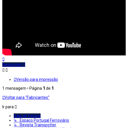
Topo
Responder
Versão para impressão
1 mensagem • Página
1
de
1
Voltar para “Fabricantes”
Ir para
Sala de Espera
↳ Espaço Portugal Ferroviário
↳ Revista Trainspotter