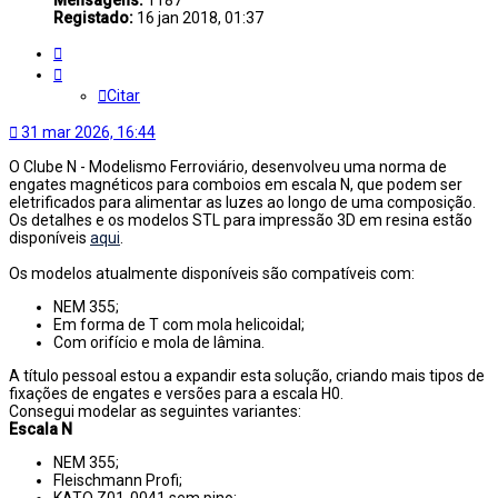
Registado:
16 jan 2018, 01:37
Citar
Citar
31 mar 2026, 16:44
O Clube N - Modelismo Ferroviário, desenvolveu uma norma de
engates magnéticos para comboios em escala N, que podem ser
eletrificados para alimentar as luzes ao longo de uma composição.
Os detalhes e os modelos STL para impressão 3D em resina estão
disponíveis
aqui
.
Os modelos atualmente disponíveis são compatíveis com:
NEM 355;
Em forma de T com mola helicoidal;
Com orifício e mola de lâmina.
A título pessoal estou a expandir esta solução, criando mais tipos de
fixações de engates e versões para a escala H0.
Consegui modelar as seguintes variantes:
Escala N
NEM 355;
Fleischmann Profi;
KATO Z01-0041 sem pino;