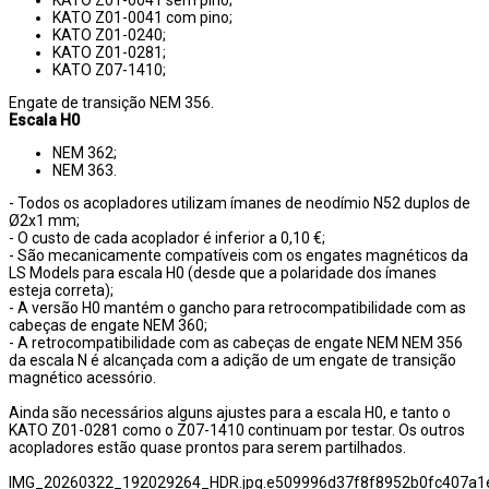
KATO Z01-0041 com pino;
KATO Z01-0240;
KATO Z01-0281;
KATO Z07-1410;
Engate de transição NEM 356.
Escala H0
NEM 362;
NEM 363.
- Todos os acopladores utilizam ímanes de neodímio N52 duplos de
Ø2x1 mm;
- O custo de cada acoplador é inferior a 0,10 €;
- São mecanicamente compatíveis com os engates magnéticos da
LS Models para escala H0 (desde que a polaridade dos ímanes
esteja correta);
- A versão H0 mantém o gancho para retrocompatibilidade com as
cabeças de engate NEM 360;
- A retrocompatibilidade com as cabeças de engate NEM NEM 356
da escala N é alcançada com a adição de um engate de transição
magnético acessório.
Ainda são necessários alguns ajustes para a escala H0, e tanto o
KATO Z01-0281 como o Z07-1410 continuam por testar. Os outros
acopladores estão quase prontos para serem partilhados.
IMG_20260322_192029264_HDR.jpg.e509996d37f8f8952b0fc407a1e