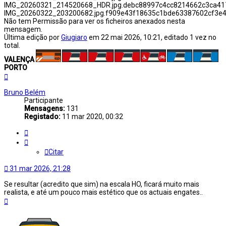
IMG_20260321_214520668_HDR.jpg.debc88997c4cc8214662c3ca417
IMG_20260322_203200682.jpg.f909e43f18635c1bde63387602cf3e46
Não tem Permissão para ver os ficheiros anexados nesta
mensagem.
Última edição por
Giugiaro
em 22 mai 2026, 10:21, editado 1 vez no
total.
VALENÇA
PORTO
Topo
Bruno Belém
Participante
Mensagens:
131
Registado:
11 mar 2020, 00:32
Citar
Citar
31 mar 2026, 21:28
Se resultar (acredito que sim) na escala HO, ficará muito mais
realista, e até um pouco mais estético que os actuais engates..
Topo