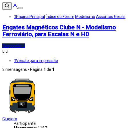
Página Principal
Índice do Fórum
Modelismo
Assuntos Gerais
Engates Magnéticos Clube N - Modelismo
Ferroviário, para Escalas N e H0
Responder
Versão para impressão
3 mensagens • Página
1
de
1
Giugiaro
Participante
Mensagens:
1187