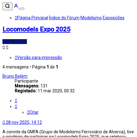
Página Principal
Índice do Fórum
Modelismo
Exposições
Locomodels Expo 2025
Responder
Versão para impressão
4 mensagens • Página
1
de
1
Bruno Belém
Participante
Mensagens:
131
Registado:
11 mar 2020, 00:32
Citar
Citar
28 nov 2025, 14:12
A convite da GMFA (Grupo de Modelismo Ferroviário de Alverca), tive
o privilégio de participar na Locomodels Expo 2025, que celebrou