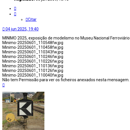
Citar
Citar
04 jun 2025, 19:40
MINIMO 2025, exposição de modelismo no Museu Nacional Ferroviári
Minimo-20250601_110548fw.jpg
Minimo-20250601_110458fw.jpg
Minimo-20250601_110343fw.jpg
Minimo-20250601_110246fw.jpg
Minimo-20250601_110226fw.jpg
Minimo-20250601_110136fw.jpg
Minimo-20250601_110126fw.jpg
Minimo-20250601_110040fw.jpg
Não tem Permissão para ver os ficheiros anexados nesta mensagem.
Topo