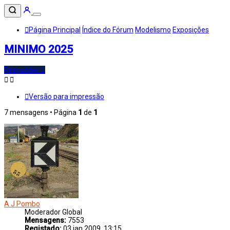
Página Principal
Índice do Fórum
Modelismo
Exposições
MINIMO 2025
Responder
Versão para impressão
7 mensagens • Página
1
de
1
A J Pombo
Moderador Global
Mensagens:
7553
Registado:
03 jan 2009, 13:15