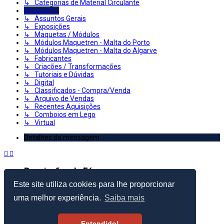
↳ Categorias de Material Circulante
Modelismo
↳ Assuntos Gerais
↳ Exposições
↳ Maquetas / Módulos
↳ Módulos Maquetren - Malta do Porto
↳ Módulos Maquetren - Malta do Algarve
↳ Fabricantes
↳ Criações / Transformações
↳ Tutoriais e Dúvidas
↳ Digital
↳ Classificados - Compra/Venda
↳ Arquivo de Vendas
↳ Recentes Aquisições
↳ Comboios em Lego
↳ Virtual
Detalhes da mensagem
Permissões do Fórum
Este site utiliza cookies para lhe proporcionar
Criar Tópicos: Proibido
Responder Tópicos: Proibido
uma melhor experiência.
Saiba mais
Editar Mensagens: Proibido
Apagar Mensagens: Proibido
Enviar anexos: Proibido
Entendido!