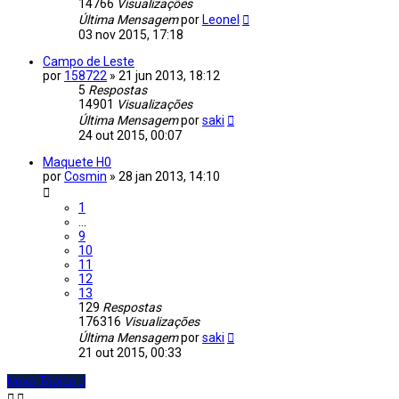
14766
Visualizações
Última Mensagem
por
Leonel
03 nov 2015, 17:18
Campo de Leste
por
158722
»
21 jun 2013, 18:12
5
Respostas
14901
Visualizações
Última Mensagem
por
saki
24 out 2015, 00:07
Maquete H0
por
Cosmin
»
28 jan 2013, 14:10
1
...
9
10
11
12
13
129
Respostas
176316
Visualizações
Última Mensagem
por
saki
21 out 2015, 00:33
Novo Tópico