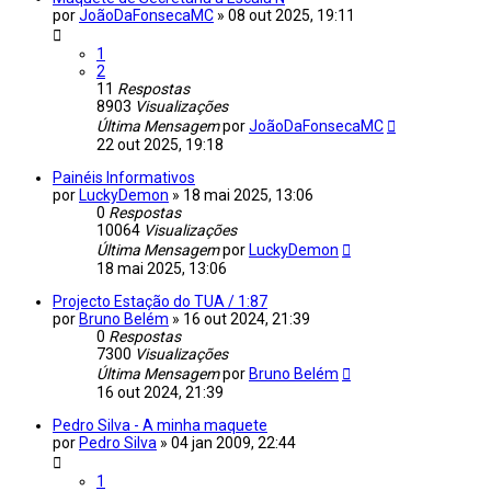
por
JoãoDaFonsecaMC
»
08 out 2025, 19:11
1
2
11
Respostas
8903
Visualizações
Última Mensagem
por
JoãoDaFonsecaMC
22 out 2025, 19:18
Painéis Informativos
por
LuckyDemon
»
18 mai 2025, 13:06
0
Respostas
10064
Visualizações
Última Mensagem
por
LuckyDemon
18 mai 2025, 13:06
Projecto Estação do TUA / 1:87
por
Bruno Belém
»
16 out 2024, 21:39
0
Respostas
7300
Visualizações
Última Mensagem
por
Bruno Belém
16 out 2024, 21:39
Pedro Silva - A minha maquete
por
Pedro Silva
»
04 jan 2009, 22:44
1