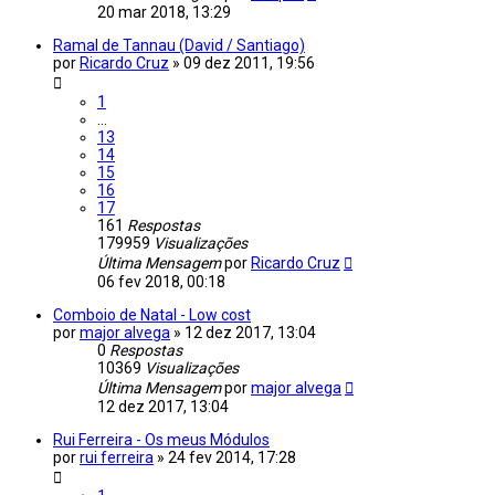
20 mar 2018, 13:29
Ramal de Tannau (David / Santiago)
por
Ricardo Cruz
»
09 dez 2011, 19:56
1
...
13
14
15
16
17
161
Respostas
179959
Visualizações
Última Mensagem
por
Ricardo Cruz
06 fev 2018, 00:18
Comboio de Natal - Low cost
por
major alvega
»
12 dez 2017, 13:04
0
Respostas
10369
Visualizações
Última Mensagem
por
major alvega
12 dez 2017, 13:04
Rui Ferreira - Os meus Módulos
por
rui ferreira
»
24 fev 2014, 17:28