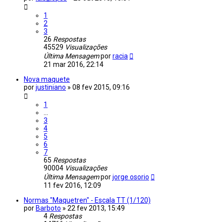
1
2
3
26
Respostas
45529
Visualizações
Última Mensagem
por
racia
21 mar 2016, 22:14
Nova maquete
por
justiniano
»
08 fev 2015, 09:16
1
...
3
4
5
6
7
65
Respostas
90004
Visualizações
Última Mensagem
por
jorge osorio
11 fev 2016, 12:09
Normas "Maquetren" - Escala TT (1/120)
por
Barboto
»
22 fev 2013, 15:49
4
Respostas