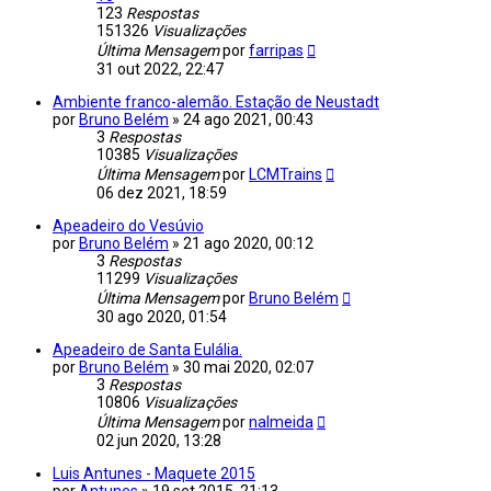
123
Respostas
151326
Visualizações
Última Mensagem
por
farripas
31 out 2022, 22:47
Ambiente franco-alemão. Estação de Neustadt
por
Bruno Belém
»
24 ago 2021, 00:43
3
Respostas
10385
Visualizações
Última Mensagem
por
LCMTrains
06 dez 2021, 18:59
Apeadeiro do Vesúvio
por
Bruno Belém
»
21 ago 2020, 00:12
3
Respostas
11299
Visualizações
Última Mensagem
por
Bruno Belém
30 ago 2020, 01:54
Apeadeiro de Santa Eulália.
por
Bruno Belém
»
30 mai 2020, 02:07
3
Respostas
10806
Visualizações
Última Mensagem
por
nalmeida
02 jun 2020, 13:28
Luis Antunes - Maquete 2015
por
Antunes
»
19 set 2015, 21:13