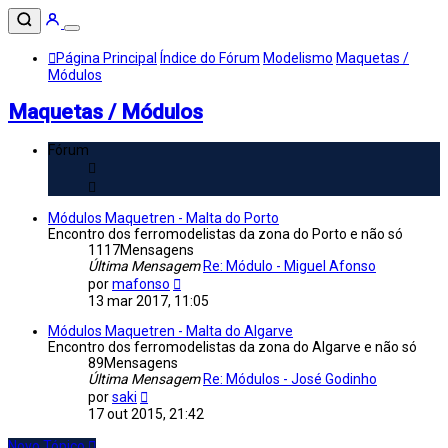
Página Principal
Índice do Fórum
Modelismo
Maquetas /
Módulos
Maquetas / Módulos
Fórum
Módulos Maquetren - Malta do Porto
Encontro dos ferromodelistas da zona do Porto e não só
1117
Mensagens
Última Mensagem
Re: Módulo - Miguel Afonso
Veja
por
mafonso
a
13 mar 2017, 11:05
última
Mensagem
Módulos Maquetren - Malta do Algarve
Encontro dos ferromodelistas da zona do Algarve e não só
89
Mensagens
Última Mensagem
Re: Módulos - José Godinho
Veja
por
saki
a
17 out 2015, 21:42
última
Mensagem
Novo Tópico