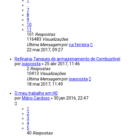
1
...
7
8
9
10
11
101
Respostas
116483
Visualizações
Última Mensagem
por
rui ferreira
22 mai 2017, 09:27
Refinaria-Tanques de armazenamento de Combustível
por
joaocosta
»
25 abr 2017, 11:46
2
Respostas
10413
Visualizações
Última Mensagem
por
joaocosta
18 mai 2017, 11:49
O meu trabalho em H0
por
Mário Cardoso
»
30 jan 2016, 22:47
1
2
3
4
5
40
Respostas