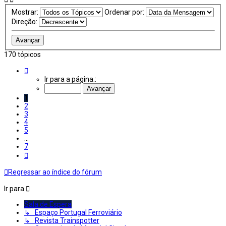
Mostrar:
Ordenar por:
Direção:
170 tópicos
Página
1
Ir para a página.:
de
7
1
2
3
4
5
...
7
Próximo
Regressar ao índice do fórum
Ir para
Sala de Espera
↳ Espaço Portugal Ferroviário
↳ Revista Trainspotter