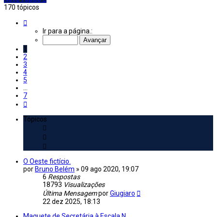
170 tópicos
Página
1
Ir para a página.:
de
7
1
2
3
4
5
...
7
Próximo
Tópicos
O Oeste fictício.
por
Bruno Belém
»
09 ago 2020, 19:07
6
Respostas
18793
Visualizações
Última Mensagem
por
Giugiaro
22 dez 2025, 18:13
Maquete de Secretária à Escala N