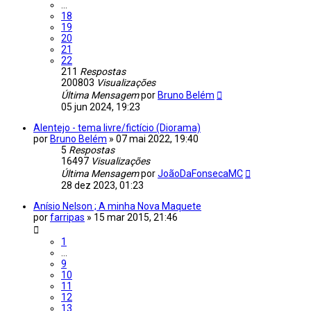
...
18
19
20
21
22
211
Respostas
200803
Visualizações
Última Mensagem
por
Bruno Belém
05 jun 2024, 19:23
Alentejo - tema livre/fictício (Diorama)
por
Bruno Belém
»
07 mai 2022, 19:40
5
Respostas
16497
Visualizações
Última Mensagem
por
JoãoDaFonsecaMC
28 dez 2023, 01:23
Anísio Nelson ; A minha Nova Maquete
por
farripas
»
15 mar 2015, 21:46
1
...
9
10
11
12
13