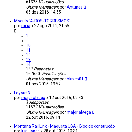
61328
Visualizações
Última Mensagem
por
Antunes
05 dez 2016, 14:55
Módulo "A-DOS-TORRESMOS"
por
racia
»
27 ago 2011, 21:55
1
...
10
11
12
13
14
137
Respostas
167650
Visualizações
Última Mensagem
por
blasco01
01 nov 2016, 19:52
Layout N
por
major alvega
»
12 out 2016, 09:43
3
Respostas
11527
Visualizações
Última Mensagem
por
major alvega
22 out 2016, 09:14
Montana Rail Link - Maqueta USA - Blog de construção
por
luis_lopes
»
28 out 2015, 10:31