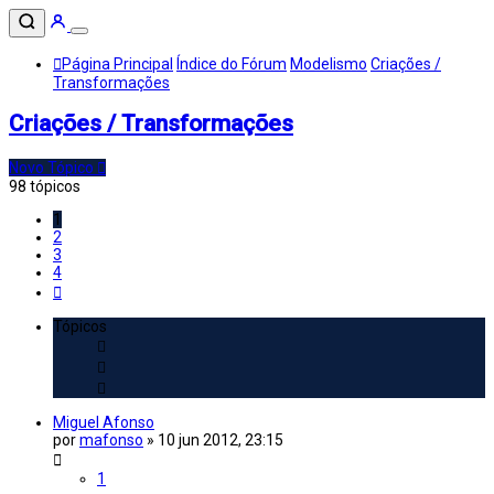
Página Principal
Índice do Fórum
Modelismo
Criações /
Transformações
Criações / Transformações
Novo Tópico
98 tópicos
1
2
3
4
Próximo
Tópicos
Miguel Afonso
por
mafonso
»
10 jun 2012, 23:15
1