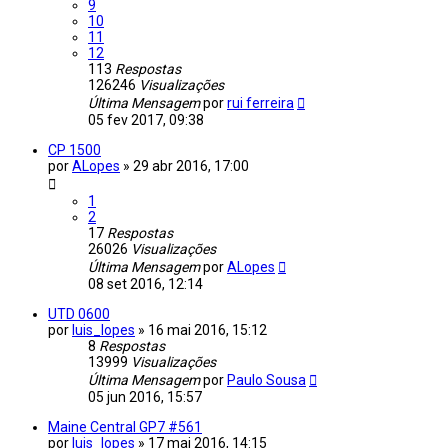
9
10
11
12
113
Respostas
126246
Visualizações
Última Mensagem
por
rui ferreira
05 fev 2017, 09:38
CP 1500
por
ALopes
»
29 abr 2016, 17:00
1
2
17
Respostas
26026
Visualizações
Última Mensagem
por
ALopes
08 set 2016, 12:14
UTD 0600
por
luis_lopes
»
16 mai 2016, 15:12
8
Respostas
13999
Visualizações
Última Mensagem
por
Paulo Sousa
05 jun 2016, 15:57
Maine Central GP7 #561
por
luis_lopes
»
17 mai 2016, 14:15