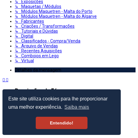
↳ Exposições
↳ Maquetas / Módulos
↳ Módulos Maquetren - Malta do Porto
↳ Módulos Maquetren - Malta do Algarve
↳ Fabricantes
↳ Criações / Transformações
↳ Tutoriais e Dúvidas
↳ Digital
↳ Classificados - Compra/Venda
↳ Arquivo de Vendas
↳ Recentes Aquisições
↳ Comboios em Lego
↳ Virtual
Detalhes da mensagem
Permissões do Fórum
Este site utiliza cookies para lhe proporcionar
Criar Tópicos: Proibido
Responder Tópicos: Proibido
uma melhor experiência.
Saiba mais
Editar Mensagens: Proibido
Apagar Mensagens: Proibido
Enviar anexos: Proibido
Entendido!
© 2003–2026 Portugal Ferroviário