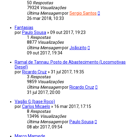
50
Respostas
79324
Visualizações
Última Mensagem
por
Sergio Santos
26 mar 2018, 10:33
Fantasias
por
Paulo Sousa
»
09 out 2017, 19:23
1
Respostas
8877
Visualizações
Última Mensagem
por
Joãozito
09 out 2017, 19:34
Ramal de Tannau: Posto de Abastecimento (Locomotivas
Diesel)
por
Ricardo Cruz
»
31 jul 2017, 19:35
3
Respostas
9859
Visualizações
Última Mensagem
por
Ricardo Cruz
31 jul 2017, 20:00
Vagão G (base Roco)
por
Carlos Micaelo
»
16 mar 2017, 17:15
8
Respostas
13496
Visualizações
Última Mensagem
por
Paulo Sousa
08 abr 2017, 09:54
Marco Mamede