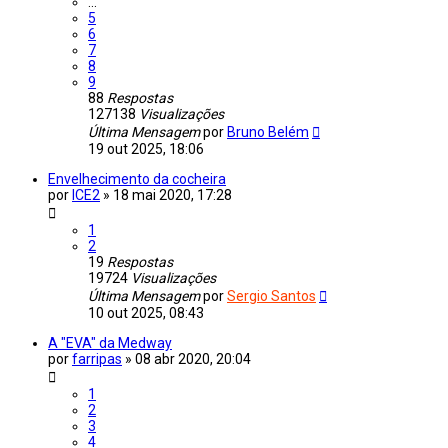
...
5
6
7
8
9
88
Respostas
127138
Visualizações
Última Mensagem
por
Bruno Belém
19 out 2025, 18:06
Envelhecimento da cocheira
por
ICE2
»
18 mai 2020, 17:28
1
2
19
Respostas
19724
Visualizações
Última Mensagem
por
Sergio Santos
10 out 2025, 08:43
A "EVA" da Medway
por
farripas
»
08 abr 2020, 20:04
1
2
3
4