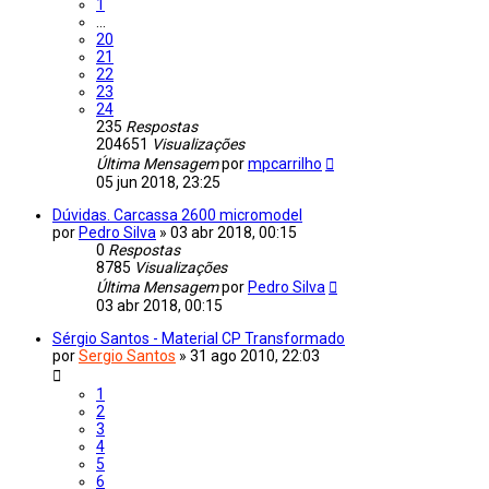
1
...
20
21
22
23
24
235
Respostas
204651
Visualizações
Última Mensagem
por
mpcarrilho
05 jun 2018, 23:25
Dúvidas. Carcassa 2600 micromodel
por
Pedro Silva
»
03 abr 2018, 00:15
0
Respostas
8785
Visualizações
Última Mensagem
por
Pedro Silva
03 abr 2018, 00:15
Sérgio Santos - Material CP Transformado
por
Sergio Santos
»
31 ago 2010, 22:03
1
2
3
4
5
6