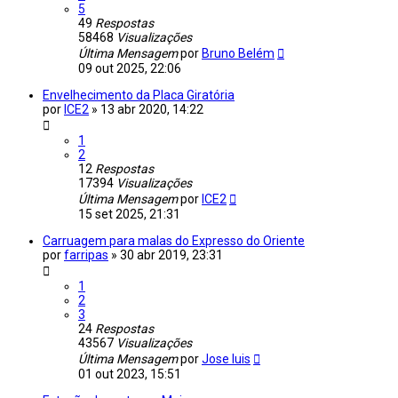
5
49
Respostas
58468
Visualizações
Última Mensagem
por
Bruno Belém
09 out 2025, 22:06
Envelhecimento da Placa Giratória
por
ICE2
»
13 abr 2020, 14:22
1
2
12
Respostas
17394
Visualizações
Última Mensagem
por
ICE2
15 set 2025, 21:31
Carruagem para malas do Expresso do Oriente
por
farripas
»
30 abr 2019, 23:31
1
2
3
24
Respostas
43567
Visualizações
Última Mensagem
por
Jose luis
01 out 2023, 15:51