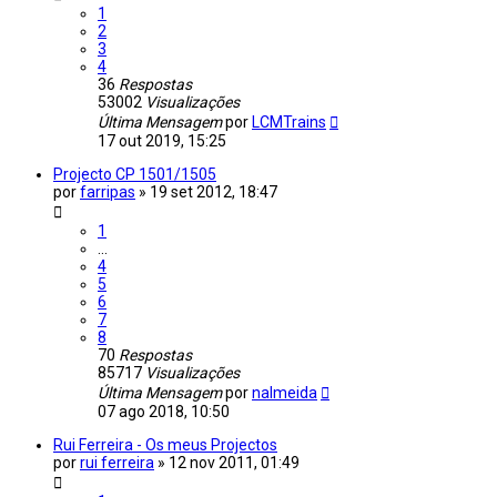
1
2
3
4
36
Respostas
53002
Visualizações
Última Mensagem
por
LCMTrains
17 out 2019, 15:25
Projecto CP 1501/1505
por
farripas
»
19 set 2012, 18:47
1
...
4
5
6
7
8
70
Respostas
85717
Visualizações
Última Mensagem
por
nalmeida
07 ago 2018, 10:50
Rui Ferreira - Os meus Projectos
por
rui ferreira
»
12 nov 2011, 01:49