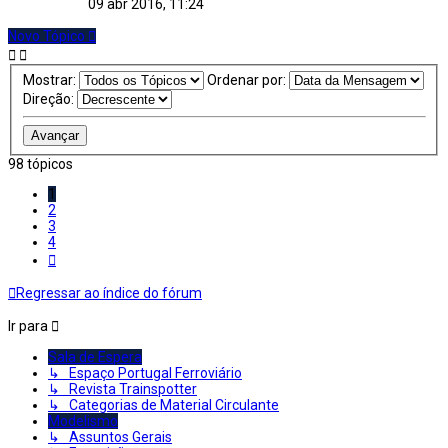
09 abr 2016, 11:24
Novo Tópico
Mostrar:
Ordenar por:
Direção:
98 tópicos
1
2
3
4
Próximo
Regressar ao índice do fórum
Ir para
Sala de Espera
↳ Espaço Portugal Ferroviário
↳ Revista Trainspotter
↳ Categorias de Material Circulante
Modelismo
↳ Assuntos Gerais