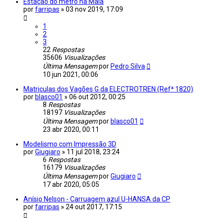
Estação do metro na Maia
por
farripas
»
03 nov 2019, 17:09
1
2
3
22
Respostas
35606
Visualizações
Última Mensagem
por
Pedro Silva
10 jun 2021, 00:06
Matriculas dos Vagões G da ELECTROTREN (Refª 1820)
por
blasco01
»
06 out 2012, 00:25
8
Respostas
18197
Visualizações
Última Mensagem
por
blasco01
23 abr 2020, 00:11
Modelismo com Impressão 3D
por
Giugiaro
»
11 jul 2018, 23:24
6
Respostas
16179
Visualizações
Última Mensagem
por
Giugiaro
17 abr 2020, 05:05
Anísio Nelson - Carruagem azul U-HANSA da CP
por
farripas
»
24 out 2017, 17:15