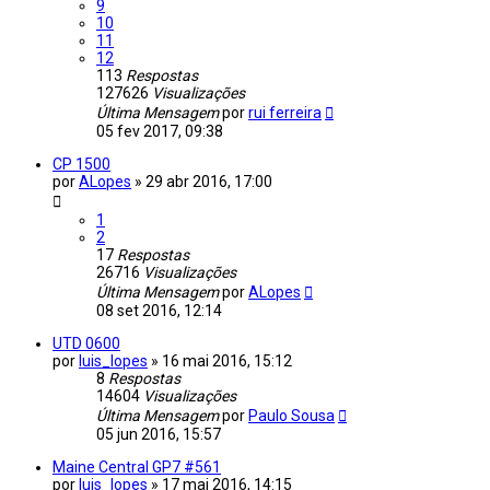
9
10
11
12
113
Respostas
127626
Visualizações
Última Mensagem
por
rui ferreira
05 fev 2017, 09:38
CP 1500
por
ALopes
»
29 abr 2016, 17:00
1
2
17
Respostas
26716
Visualizações
Última Mensagem
por
ALopes
08 set 2016, 12:14
UTD 0600
por
luis_lopes
»
16 mai 2016, 15:12
8
Respostas
14604
Visualizações
Última Mensagem
por
Paulo Sousa
05 jun 2016, 15:57
Maine Central GP7 #561
por
luis_lopes
»
17 mai 2016, 14:15