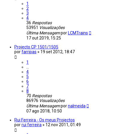
1
2
3
4
36
Respostas
53951
Visualizações
Última Mensagem
por
LCMTrains
17 out 2019, 15:25
Projecto CP 1501/1505
por
farripas
»
19 set 2012, 18:47
1
...
4
5
6
7
8
70
Respostas
86976
Visualizações
Última Mensagem
por
nalmeida
07 ago 2018, 10:50
Rui Ferreira - Os meus Projectos
por
rui ferreira
»
12 nov 2011, 01:49