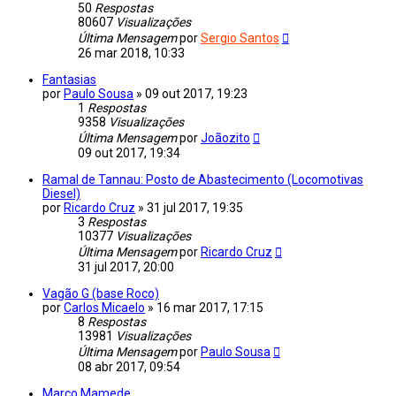
50
Respostas
80607
Visualizações
Última Mensagem
por
Sergio Santos
26 mar 2018, 10:33
Fantasias
por
Paulo Sousa
»
09 out 2017, 19:23
1
Respostas
9358
Visualizações
Última Mensagem
por
Joãozito
09 out 2017, 19:34
Ramal de Tannau: Posto de Abastecimento (Locomotivas
Diesel)
por
Ricardo Cruz
»
31 jul 2017, 19:35
3
Respostas
10377
Visualizações
Última Mensagem
por
Ricardo Cruz
31 jul 2017, 20:00
Vagão G (base Roco)
por
Carlos Micaelo
»
16 mar 2017, 17:15
8
Respostas
13981
Visualizações
Última Mensagem
por
Paulo Sousa
08 abr 2017, 09:54
Marco Mamede