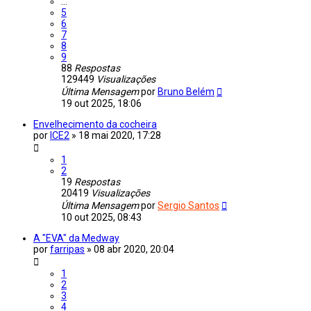
...
5
6
7
8
9
88
Respostas
129449
Visualizações
Última Mensagem
por
Bruno Belém
19 out 2025, 18:06
Envelhecimento da cocheira
por
ICE2
»
18 mai 2020, 17:28
1
2
19
Respostas
20419
Visualizações
Última Mensagem
por
Sergio Santos
10 out 2025, 08:43
A "EVA" da Medway
por
farripas
»
08 abr 2020, 20:04
1
2
3
4