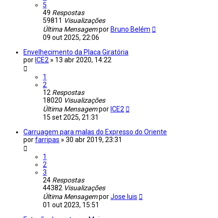
5
49
Respostas
59811
Visualizações
Última Mensagem
por
Bruno Belém
09 out 2025, 22:06
Envelhecimento da Placa Giratória
por
ICE2
»
13 abr 2020, 14:22
1
2
12
Respostas
18020
Visualizações
Última Mensagem
por
ICE2
15 set 2025, 21:31
Carruagem para malas do Expresso do Oriente
por
farripas
»
30 abr 2019, 23:31
1
2
3
24
Respostas
44382
Visualizações
Última Mensagem
por
Jose luis
01 out 2023, 15:51