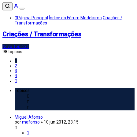
Página Principal
Índice do Fórum
Modelismo
Criações /
Transformações
Criações / Transformações
Novo Tópico
98 tópicos
1
2
3
4
Próximo
Tópicos
Miguel Afonso
por
mafonso
»
10 jun 2012, 23:15
1