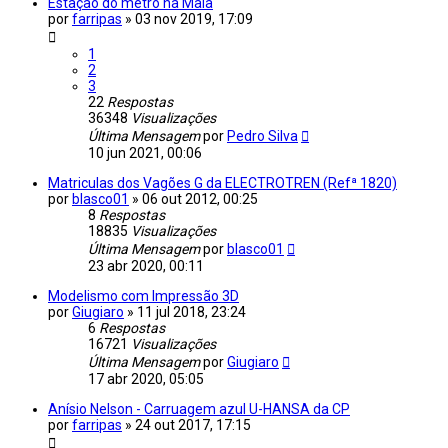
Estação do metro na Maia
por
farripas
»
03 nov 2019, 17:09
1
2
3
22
Respostas
36348
Visualizações
Última Mensagem
por
Pedro Silva
10 jun 2021, 00:06
Matriculas dos Vagões G da ELECTROTREN (Refª 1820)
por
blasco01
»
06 out 2012, 00:25
8
Respostas
18835
Visualizações
Última Mensagem
por
blasco01
23 abr 2020, 00:11
Modelismo com Impressão 3D
por
Giugiaro
»
11 jul 2018, 23:24
6
Respostas
16721
Visualizações
Última Mensagem
por
Giugiaro
17 abr 2020, 05:05
Anísio Nelson - Carruagem azul U-HANSA da CP
por
farripas
»
24 out 2017, 17:15