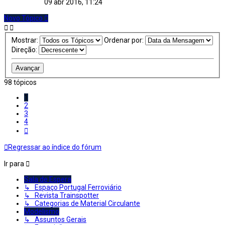
09 abr 2016, 11:24
Novo Tópico
Mostrar:
Ordenar por:
Direção:
98 tópicos
1
2
3
4
Próximo
Regressar ao índice do fórum
Ir para
Sala de Espera
↳ Espaço Portugal Ferroviário
↳ Revista Trainspotter
↳ Categorias de Material Circulante
Modelismo
↳ Assuntos Gerais