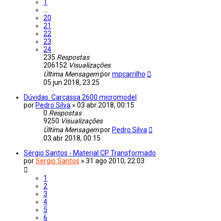
1
...
20
21
22
23
24
235
Respostas
206152
Visualizações
Última Mensagem
por
mpcarrilho
05 jun 2018, 23:25
Dúvidas. Carcassa 2600 micromodel
por
Pedro Silva
»
03 abr 2018, 00:15
0
Respostas
9250
Visualizações
Última Mensagem
por
Pedro Silva
03 abr 2018, 00:15
Sérgio Santos - Material CP Transformado
por
Sergio Santos
»
31 ago 2010, 22:03
1
2
3
4
5
6