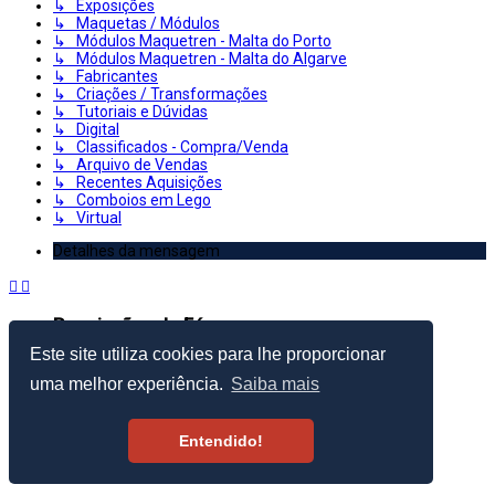
↳ Exposições
↳ Maquetas / Módulos
↳ Módulos Maquetren - Malta do Porto
↳ Módulos Maquetren - Malta do Algarve
↳ Fabricantes
↳ Criações / Transformações
↳ Tutoriais e Dúvidas
↳ Digital
↳ Classificados - Compra/Venda
↳ Arquivo de Vendas
↳ Recentes Aquisições
↳ Comboios em Lego
↳ Virtual
Detalhes da mensagem
Permissões do Fórum
Este site utiliza cookies para lhe proporcionar
Criar Tópicos: Proibido
Responder Tópicos: Proibido
uma melhor experiência.
Saiba mais
Editar Mensagens: Proibido
Apagar Mensagens: Proibido
Enviar anexos: Proibido
Entendido!
© 2003–2026 Portugal Ferroviário