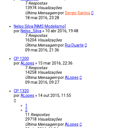
7
Respostas
13974
Visualizações
Última Mensagem
por
Sergio Santos
18 mai 2016, 23:28
Nelso Silva [NMS Modelismo]
por
Nelso_Silva
»
10 abr 2016, 19:48
7
Respostas
16204
Visualizações
Última Mensagem
por
Rui Duarte
09 mai 2016, 21:36
CP 1200
por
ALopes
»
15 mar 2016, 22:36
7
Respostas
14258
Visualizações
Última Mensagem
por
ALopes
09 mai 2016, 09:27
CP 1320
por
ALopes
»
14 out 2015, 11:55
1
2
11
Respostas
29718
Visualizações
Última Mensagem
por
ALopes