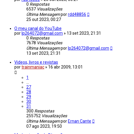
0
Respostas
6537
Visualizações
Última Mensagem
por
rdd48856
25 out 2023, 00:27
O meu canal do YouTube
por
lp264072@gmail.com
»
13 set 2023, 21:31
0
Respostas
7678
Visualizações
Última Mensagem
por
lp264072@gmail.com
13 set 2023, 21:31
Videos, livros e revistas
por
trainmaniac
»
16 abr 2009, 13:01
1
...
27
28
29
30
31
300
Respostas
255752
Visualizações
Última Mensagem
por
Ernan Cante
07 ago 2023, 19:50