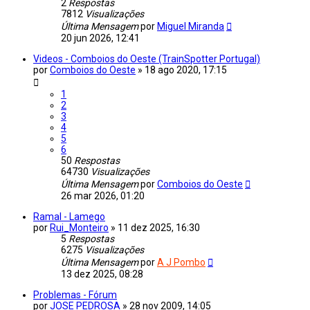
2
Respostas
7812
Visualizações
Última Mensagem
por
Miguel Miranda
20 jun 2026, 12:41
Videos - Comboios do Oeste (TrainSpotter Portugal)
por
Comboios do Oeste
»
18 ago 2020, 17:15
1
2
3
4
5
6
50
Respostas
64730
Visualizações
Última Mensagem
por
Comboios do Oeste
26 mar 2026, 01:20
Ramal - Lamego
por
Rui_Monteiro
»
11 dez 2025, 16:30
5
Respostas
6275
Visualizações
Última Mensagem
por
A J Pombo
13 dez 2025, 08:28
Problemas - Fórum
por
JOSE PEDROSA
»
28 nov 2009, 14:05