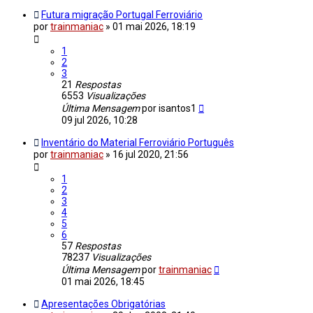
Futura migração Portugal Ferroviário
por
trainmaniac
»
01 mai 2026, 18:19
1
2
3
21
Respostas
6553
Visualizações
Última Mensagem
por
isantos1
09 jul 2026, 10:28
Inventário do Material Ferroviário Português
por
trainmaniac
»
16 jul 2020, 21:56
1
2
3
4
5
6
57
Respostas
78237
Visualizações
Última Mensagem
por
trainmaniac
01 mai 2026, 18:45
Apresentações Obrigatórias