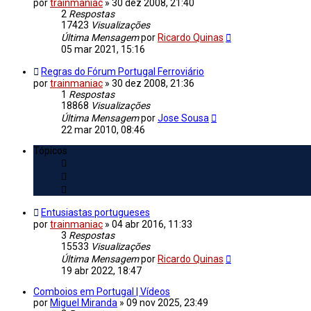
por
trainmaniac
»
30 dez 2008, 21:40
2
Respostas
17423
Visualizações
Última Mensagem
por
Ricardo Quinas
05 mar 2021, 15:16
Regras do Fórum Portugal Ferroviário
por
trainmaniac
»
30 dez 2008, 21:36
1
Respostas
18868
Visualizações
Última Mensagem
por
Jose Sousa
22 mar 2010, 08:46
Tópicos
Entusiastas portugueses
por
trainmaniac
»
04 abr 2016, 11:33
3
Respostas
15533
Visualizações
Última Mensagem
por
Ricardo Quinas
19 abr 2022, 18:47
Comboios em Portugal | Vídeos
por
Miguel Miranda
»
09 nov 2025, 23:49