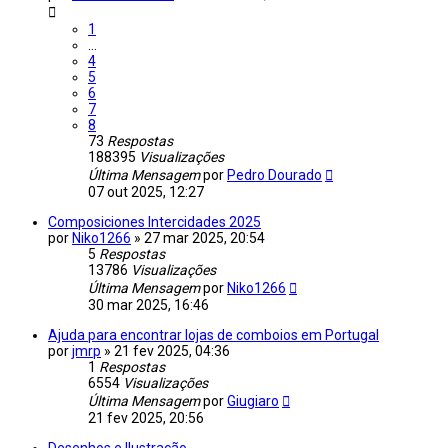
1
...
4
5
6
7
8
73
Respostas
188395
Visualizações
Última Mensagem
por
Pedro Dourado
07 out 2025, 12:27
Composiciones Intercidades 2025
por
Niko1266
»
27 mar 2025, 20:54
5
Respostas
13786
Visualizações
Última Mensagem
por
Niko1266
30 mar 2025, 16:46
Ajuda para encontrar lojas de comboios em Portugal
por
jmrp
»
21 fev 2025, 04:36
1
Respostas
6554
Visualizações
Última Mensagem
por
Giugiaro
21 fev 2025, 20:56
Desenhos e Ilustração