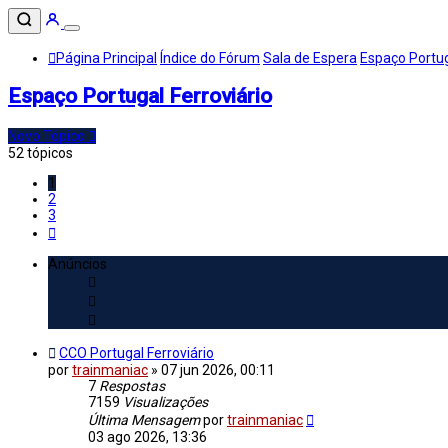
Página Principal
Índice do Fórum
Sala de Espera
Espaço Portug
Espaço Portugal Ferroviário
Novo Tópico
52 tópicos
1
2
3
Próximo
Anúncios
CCO Portugal Ferroviário
por
trainmaniac
»
07 jun 2026, 00:11
7
Respostas
7159
Visualizações
Última Mensagem
por
trainmaniac
03 ago 2026, 13:36