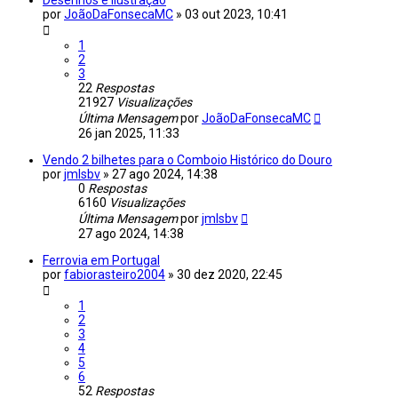
por
JoãoDaFonsecaMC
»
03 out 2023, 10:41
1
2
3
22
Respostas
21927
Visualizações
Última Mensagem
por
JoãoDaFonsecaMC
26 jan 2025, 11:33
Vendo 2 bilhetes para o Comboio Histórico do Douro
por
jmlsbv
»
27 ago 2024, 14:38
0
Respostas
6160
Visualizações
Última Mensagem
por
jmlsbv
27 ago 2024, 14:38
Ferrovia em Portugal
por
fabiorasteiro2004
»
30 dez 2020, 22:45
1
2
3
4
5
6
52
Respostas