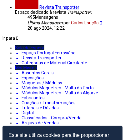
Revista Trainspotter
Espaço dedicado à revista
Trainspotter
.
495
Mensagens
Veja
Última Mensagem
por
Carlos Loução
a
20 ago 2024, 12:22
última
Mensagem
Ir para
Sala de Espera
↳ Espaço Portugal Ferroviário
↳ Revista Trainspotter
↳ Categorias de Material Circulante
Modelismo
↳ Assuntos Gerais
↳ Exposições
↳ Maquetas / Módulos
↳ Módulos Maquetren - Malta do Porto
↳ Módulos Maquetren - Malta do Algarve
↳ Fabricantes
↳ Criações / Transformações
↳ Tutoriais e Dúvidas
↳ Digital
↳ Classificados - Compra/Venda
↳ Arquivo de Vendas
↳ Recentes Aquisições
↳ Comboios em Lego
Este site utiliza cookies para lhe proporcionar
↳ Virtual