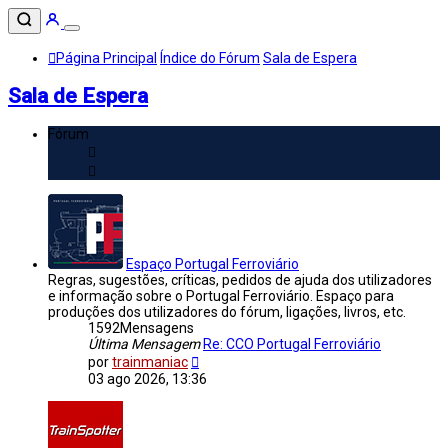
Página Principal
Índice do Fórum
Sala de Espera
Sala de Espera
Fórum
Espaço Portugal Ferroviário
Regras, sugestões, críticas, pedidos de ajuda dos utilizadores
e informação sobre o Portugal Ferroviário. Espaço para
produções dos utilizadores do fórum, ligações, livros, etc.
1592
Mensagens
Última Mensagem
Re: CCO Portugal Ferroviário
Veja
por
trainmaniac
a
03 ago 2026, 13:36
última
Mensagem