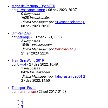
Mapa de Portugal_OpenTTD
por
ruivasconcelosmn
»
08 nov 2023, 20:37
0
Respostas
7628
Visualizações
Última Mensagem
por
ruivasconcelosmn
08 nov 2023, 20:37
SimRail 2021
por
darkage
»
13 mar 2021, 19:57
3
Respostas
15481
Visualizações
Última Mensagem
por
trainmaniac
21 jan 2023, 22:34
Train Sim World 2019
por
Ukypt
»
27 dez 2022, 10:48
1
Respostas
8426
Visualizações
Última Mensagem
por
fabiorasteiro2004
27 dez 2022, 14:50
Transport Fever
por
trainmaniac
»
25 set 2017, 21:03
1
2
3