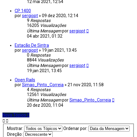
12 mai 2021, 12:54
CP 1400
por
sergiopt
»
09 dez 2020, 12:14
9
Respostas
16205
Visualizações
Última Mensagem
por
sergiopt
04 abr 2021, 01:32
Estação De Sintra
por
sergiopt
»
19 jan 2021, 13:45
0
Respostas
8844
Visualizações
Última Mensagem
por
sergiopt
19 jan 2021, 13:45
Open Rails
por
Simao_Pinto_Correia
»
21 nov 2020, 11:58
4
Respostas
12561
Visualizações
Última Mensagem
por
Simao_Pinto_Correia
20 dez 2020, 11:04
Novo Tópico
Mostrar:
Ordenar por:
Direção: