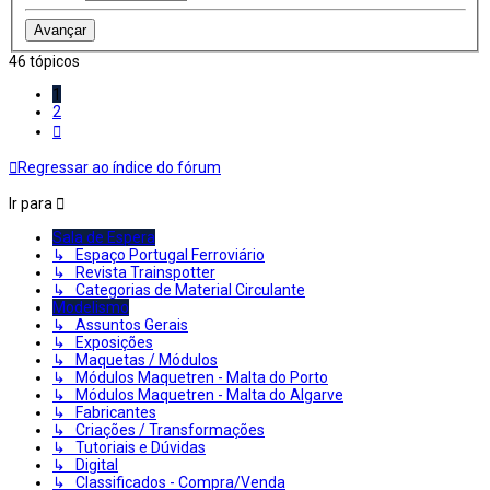
46 tópicos
1
2
Próximo
Regressar ao índice do fórum
Ir para
Sala de Espera
↳ Espaço Portugal Ferroviário
↳ Revista Trainspotter
↳ Categorias de Material Circulante
Modelismo
↳ Assuntos Gerais
↳ Exposições
↳ Maquetas / Módulos
↳ Módulos Maquetren - Malta do Porto
↳ Módulos Maquetren - Malta do Algarve
↳ Fabricantes
↳ Criações / Transformações
↳ Tutoriais e Dúvidas
↳ Digital
↳ Classificados - Compra/Venda