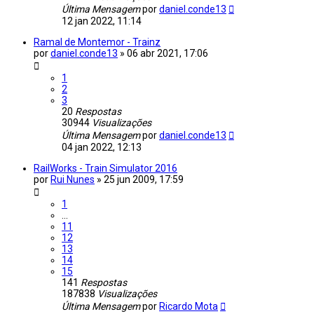
Última Mensagem
por
daniel.conde13
12 jan 2022, 11:14
Ramal de Montemor - Trainz
por
daniel.conde13
»
06 abr 2021, 17:06
1
2
3
20
Respostas
30944
Visualizações
Última Mensagem
por
daniel.conde13
04 jan 2022, 12:13
RailWorks - Train Simulator 2016
por
Rui Nunes
»
25 jun 2009, 17:59
1
...
11
12
13
14
15
141
Respostas
187838
Visualizações
Última Mensagem
por
Ricardo Mota