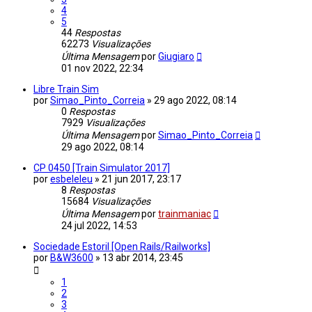
4
5
44
Respostas
62273
Visualizações
Última Mensagem
por
Giugiaro
01 nov 2022, 22:34
Libre Train Sim
por
Simao_Pinto_Correia
»
29 ago 2022, 08:14
0
Respostas
7929
Visualizações
Última Mensagem
por
Simao_Pinto_Correia
29 ago 2022, 08:14
CP 0450 [Train Simulator 2017]
por
esbeleleu
»
21 jun 2017, 23:17
8
Respostas
15684
Visualizações
Última Mensagem
por
trainmaniac
24 jul 2022, 14:53
Sociedade Estoril [Open Rails/Railworks]
por
B&W3600
»
13 abr 2014, 23:45
1
2
3