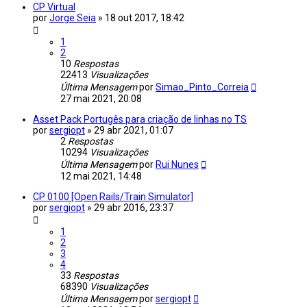
CP Virtual
por
Jorge Seia
»
18 out 2017, 18:42
1
2
10
Respostas
22413
Visualizações
Última Mensagem
por
Simao_Pinto_Correia
27 mai 2021, 20:08
Asset Pack Portugês para criação de linhas no TS
por
sergiopt
»
29 abr 2021, 01:07
2
Respostas
10294
Visualizações
Última Mensagem
por
Rui Nunes
12 mai 2021, 14:48
CP 0100 [Open Rails/Train Simulator]
por
sergiopt
»
29 abr 2016, 23:37
1
2
3
4
33
Respostas
68390
Visualizações
Última Mensagem
por
sergiopt