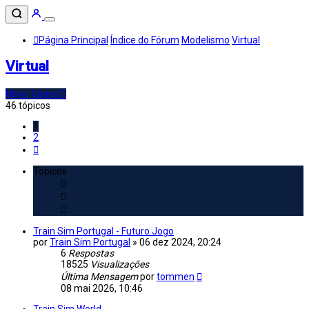
Página Principal
Índice do Fórum
Modelismo
Virtual
Virtual
Novo Tópico
46 tópicos
1
2
Próximo
Tópicos
Train Sim Portugal - Futuro Jogo
por
Train Sim Portugal
»
06 dez 2024, 20:24
6
Respostas
18525
Visualizações
Última Mensagem
por
tommen
08 mai 2026, 10:46
Train Sim World