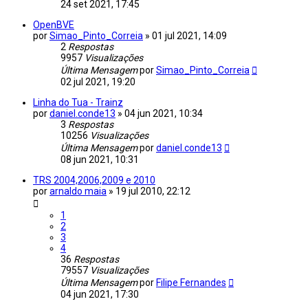
24 set 2021, 17:45
OpenBVE
por
Simao_Pinto_Correia
»
01 jul 2021, 14:09
2
Respostas
9957
Visualizações
Última Mensagem
por
Simao_Pinto_Correia
02 jul 2021, 19:20
Linha do Tua - Trainz
por
daniel.conde13
»
04 jun 2021, 10:34
3
Respostas
10256
Visualizações
Última Mensagem
por
daniel.conde13
08 jun 2021, 10:31
TRS 2004,2006,2009 e 2010
por
arnaldo maia
»
19 jul 2010, 22:12
1
2
3
4
36
Respostas
79557
Visualizações
Última Mensagem
por
Filipe Fernandes
04 jun 2021, 17:30