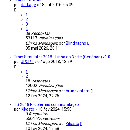
por
darkage
»
18 out 2016, 06:09
1
2
3
4
38
Respostas
53117
Visualizações
Última Mensagem
por
Blindnacho
05 mai 2026, 20:11
Train Simulator 2018 - Linha do Norte (Cenários) v1.0
por
JPCPT
»
07 ago 2018, 13:59
1
2
18
Respostas
42002
Visualizações
Última Mensagem
por
brunovintem
12 fev 2024, 22:26
TS 2018 Problemas com instalação
por
Kikastb
»
10 fev 2024, 15:58
0
Respostas
6664
Visualizações
Última Mensagem
por
Kikastb
10 fev 2024, 15:58