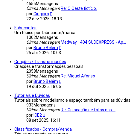
4555
Mensagens
Última Mensagem
Re: O Oeste fictício.
Veja
por
Giugiaro
a
22 dez 2025, 18:13
última
Mensagem
Fabricantes
Um tópico por fabricante/marca
1002
Mensagens
Última Mensagem
Medway 1404 SUDEXPRESS - Ap...
Veja
por
Bruno Belém
a
25 abr 2026, 10:03
última
Mensagem
Criações / Transformações
Criações e transformações pessoais
2058
Mensagens
Última Mensagem
Re: Miguel Afonso
Veja
por
Bruno Belém
a
19 out 2025, 18:06
última
Mensagem
Tutoriais e Dúvidas
Tutoriais sobre modelismo e espaço também para as dúvidas
933
Mensagens
Última Mensagem
Re: Colocação de fotos nos ...
Veja
por
ICE2
a
08 set 2025, 16:11
última
Mensagem
Classificados - Compra/Venda
Tópico por venda ou compra.