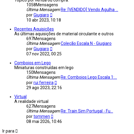
1058
Mensagens
Última Mensagem
Re: [VENDIDO] Vendo Agulha ...
Veja
por
Giugiaro
a
10 abr 2023, 10:18
última
Mensagem
Recentes Aquisições
As últimas aquisições de material circulante e outros
697
Mensagens
Última Mensagem
Coleção Escala N - Giugiaro
Veja
por
Giugiaro
a
07 nov 2022, 00:25
última
Mensagem
Comboios em Lego
Miniaturas construídas em lego
150
Mensagens
Última Mensagem
Re: Comboios Lego Escala 1:...
Veja
por
rui ferreira
a
29 ago 2023, 22:16
última
Mensagem
Virtual
A realidade virtual
627
Mensagens
Última Mensagem
Re: Train Sim Portugal - Fu...
Veja
por
tommen
a
08 mai 2026, 10:46
última
Mensagem
Ir para