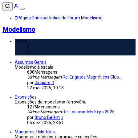
Página Principal
Índice do Fórum
Modelismo
Modelismo
Fórum
Assuntos Gerais
Modelismo à escala
698
Mensagens
Última Mensagem
Re: Engates Magnéticos Club...
Veja
por
Giugiaro
a
22 mai 2026, 10:18
última
Mensagem
Exposições
Exposições de modelismo ferroviário
1276
Mensagens
Última Mensagem
Re: Locomodels Expo 2025
Veja
por
Bruno Belém
a
05 dez 2025, 23:51
última
Mensagem
Maquetas / Módulos
Maquetas, módulos, dioramas e colecções