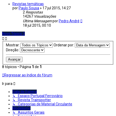
Revistas temáticas
por
Paulo Sousa
»
17 jul 2015, 14:27
2
Respostas
14267
Visualizações
Última Mensagem
por
Pedro André
18 jul 2015, 00:10
Novo Tópico
Mostrar:
Ordenar por:
Direção:
8 tópicos • Página
1
de
1
Regressar ao índice do fórum
Ir para
Sala de Espera
↳ Espaço Portugal Ferroviário
↳ Revista Trainspotter
↳ Categorias de Material Circulante
Modelismo
↳ Assuntos Gerais