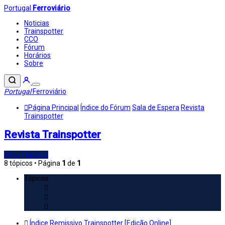
Portugal
Ferroviário
Noticias
Trainspotter
CCO
Fórum
Horários
Sobre
Portugal
Ferroviário
Página Principal
Índice do Fórum
Sala de Espera
Revista
Trainspotter
Revista Trainspotter
Novo Tópico
8 tópicos • Página
1
de
1
Tópicos
Índice Remissivo Trainspotter [Edição Online]