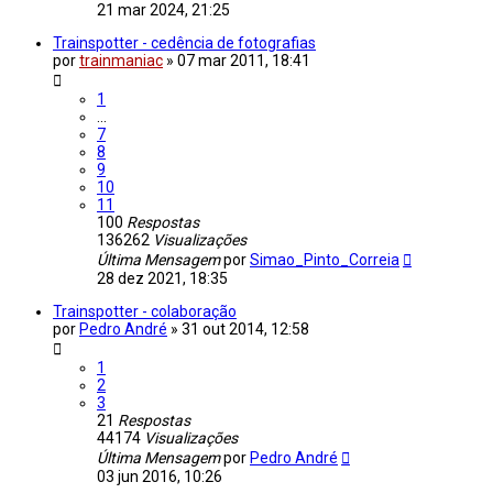
21 mar 2024, 21:25
Trainspotter - cedência de fotografias
por
trainmaniac
»
07 mar 2011, 18:41
1
...
7
8
9
10
11
100
Respostas
136262
Visualizações
Última Mensagem
por
Simao_Pinto_Correia
28 dez 2021, 18:35
Trainspotter - colaboração
por
Pedro André
»
31 out 2014, 12:58
1
2
3
21
Respostas
44174
Visualizações
Última Mensagem
por
Pedro André
03 jun 2016, 10:26