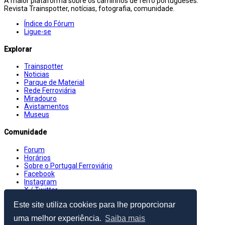
A maior plataforma sobre os caminhos de ferro portugueses.
Revista Trainspotter, notícias, fotografia, comunidade.
Índice do Fórum
Ligue-se
Explorar
Trainspotter
Noticias
Parque de Material
Rede Ferroviária
Miradouro
Avistamentos
Museus
Comunidade
Forum
Horários
Sobre o Portugal Ferroviário
Facebook
Instagram
X / Twitter
Este site utiliza cookies para lhe proporcionar
Subsites
uma melhor experiência.
Saiba mais
Photo portfolio