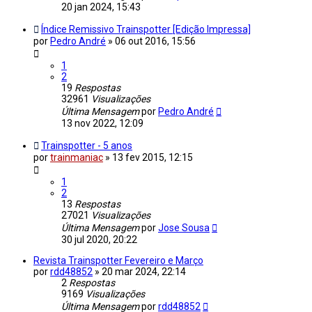
20 jan 2024, 15:43
Índice Remissivo Trainspotter [Edição Impressa]
por
Pedro André
»
06 out 2016, 15:56
1
2
19
Respostas
32961
Visualizações
Última Mensagem
por
Pedro André
13 nov 2022, 12:09
Trainspotter - 5 anos
por
trainmaniac
»
13 fev 2015, 12:15
1
2
13
Respostas
27021
Visualizações
Última Mensagem
por
Jose Sousa
30 jul 2020, 20:22
Revista Trainspotter Fevereiro e Março
por
rdd48852
»
20 mar 2024, 22:14
2
Respostas
9169
Visualizações
Última Mensagem
por
rdd48852