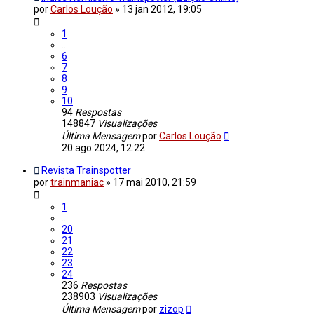
por
Carlos Loução
»
13 jan 2012, 19:05
1
...
6
7
8
9
10
94
Respostas
148847
Visualizações
Última Mensagem
por
Carlos Loução
20 ago 2024, 12:22
Revista Trainspotter
por
trainmaniac
»
17 mai 2010, 21:59
1
...
20
21
22
23
24
236
Respostas
238903
Visualizações
Última Mensagem
por
zizop