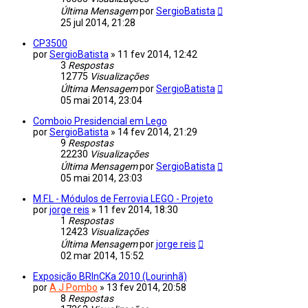
Última Mensagem
por
SergioBatista
25 jul 2014, 21:28
CP3500
por
SergioBatista
»
11 fev 2014, 12:42
3
Respostas
12775
Visualizações
Última Mensagem
por
SergioBatista
05 mai 2014, 23:04
Comboio Presidencial em Lego
por
SergioBatista
»
14 fev 2014, 21:29
9
Respostas
22230
Visualizações
Última Mensagem
por
SergioBatista
05 mai 2014, 23:03
M.F.L - Módulos de Ferrovia LEGO - Projeto
por
jorge reis
»
11 fev 2014, 18:30
1
Respostas
12423
Visualizações
Última Mensagem
por
jorge reis
02 mar 2014, 15:52
Exposição BRInCKa 2010 (Lourinhã)
por
A J Pombo
»
13 fev 2014, 20:58
8
Respostas