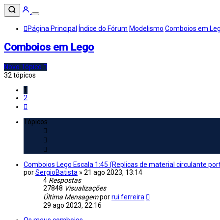
Página Principal
Índice do Fórum
Modelismo
Comboios em Le
Comboios em Lego
Novo Tópico
32 tópicos
1
2
Próximo
Tópicos
Comboios Lego Escala 1:45 (Replicas de material circulante po
por
SergioBatista
»
21 ago 2023, 13:14
4
Respostas
27848
Visualizações
Última Mensagem
por
rui ferreira
29 ago 2023, 22:16
Os meus comboios