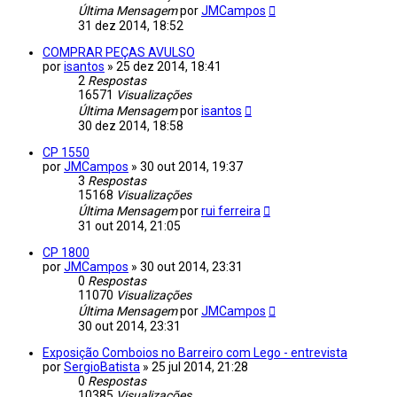
Última Mensagem
por
JMCampos
31 dez 2014, 18:52
COMPRAR PEÇAS AVULSO
por
isantos
»
25 dez 2014, 18:41
2
Respostas
16571
Visualizações
Última Mensagem
por
isantos
30 dez 2014, 18:58
CP 1550
por
JMCampos
»
30 out 2014, 19:37
3
Respostas
15168
Visualizações
Última Mensagem
por
rui ferreira
31 out 2014, 21:05
CP 1800
por
JMCampos
»
30 out 2014, 23:31
0
Respostas
11070
Visualizações
Última Mensagem
por
JMCampos
30 out 2014, 23:31
Exposição Comboios no Barreiro com Lego - entrevista
por
SergioBatista
»
25 jul 2014, 21:28
0
Respostas
10385
Visualizações