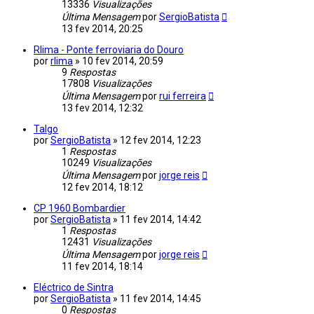
13336
Visualizações
Última Mensagem
por
SergioBatista
13 fev 2014, 20:25
Rlima - Ponte ferroviaria do Douro
por
rlima
»
10 fev 2014, 20:59
9
Respostas
17808
Visualizações
Última Mensagem
por
rui ferreira
13 fev 2014, 12:32
Talgo
por
SergioBatista
»
12 fev 2014, 12:23
1
Respostas
10249
Visualizações
Última Mensagem
por
jorge reis
12 fev 2014, 18:12
CP 1960 Bombardier
por
SergioBatista
»
11 fev 2014, 14:42
1
Respostas
12431
Visualizações
Última Mensagem
por
jorge reis
11 fev 2014, 18:14
Eléctrico de Sintra
por
SergioBatista
»
11 fev 2014, 14:45
0
Respostas