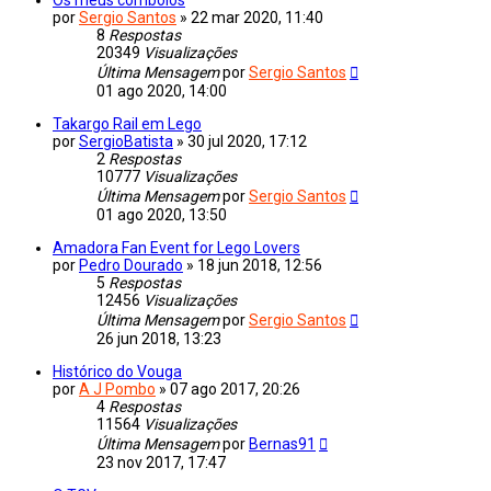
por
Sergio Santos
»
22 mar 2020, 11:40
8
Respostas
20349
Visualizações
Última Mensagem
por
Sergio Santos
01 ago 2020, 14:00
Takargo Rail em Lego
por
SergioBatista
»
30 jul 2020, 17:12
2
Respostas
10777
Visualizações
Última Mensagem
por
Sergio Santos
01 ago 2020, 13:50
Amadora Fan Event for Lego Lovers
por
Pedro Dourado
»
18 jun 2018, 12:56
5
Respostas
12456
Visualizações
Última Mensagem
por
Sergio Santos
26 jun 2018, 13:23
Histórico do Vouga
por
A J Pombo
»
07 ago 2017, 20:26
4
Respostas
11564
Visualizações
Última Mensagem
por
Bernas91
23 nov 2017, 17:47