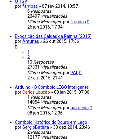
O TGV
por
farripas
»
07 fev 2014, 10:57
6
Respostas
23497
Visualizações
Última Mensagem
por
farripas
26 jan 2016, 17:34
Exposição das Caldas da Rainha (2015)
por
Antunes
»
26 out 2015, 17:36
1
2
10
Respostas
27331
Visualizações
Última Mensagem
por
PAL
27 out 2015, 21:41
Arduino - O Comboio LEGO Inteligente
por
Carlos Loução
»
08 jan 2015, 07:06
1
Respostas
14054
Visualizações
Última Mensagem
por
nalmeida
08 jan 2015, 12:36
Comboio Histórico do Douro em Lego
por
SergioBatista
»
30 dez 2014, 23:46
2
Respostas
12177
Visualizações