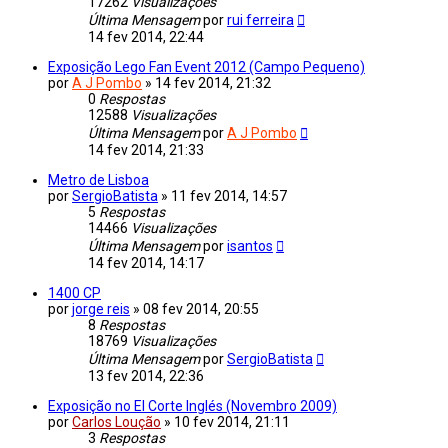
17262
Visualizações
Última Mensagem
por
rui ferreira
14 fev 2014, 22:44
Exposição Lego Fan Event 2012 (Campo Pequeno)
por
A J Pombo
»
14 fev 2014, 21:32
0
Respostas
12588
Visualizações
Última Mensagem
por
A J Pombo
14 fev 2014, 21:33
Metro de Lisboa
por
SergioBatista
»
11 fev 2014, 14:57
5
Respostas
14466
Visualizações
Última Mensagem
por
isantos
14 fev 2014, 14:17
1400 CP
por
jorge reis
»
08 fev 2014, 20:55
8
Respostas
18769
Visualizações
Última Mensagem
por
SergioBatista
13 fev 2014, 22:36
Exposição no El Corte Inglés (Novembro 2009)
por
Carlos Loução
»
10 fev 2014, 21:11
3
Respostas