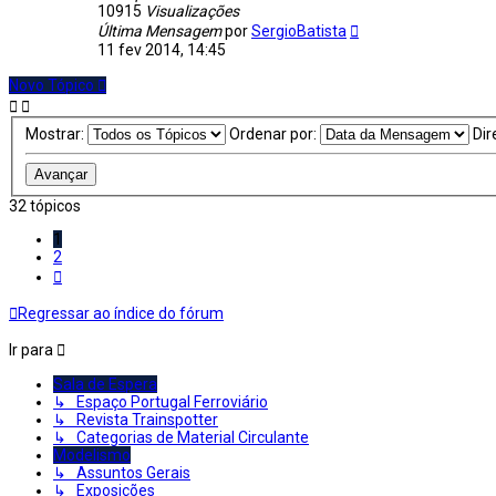
10915
Visualizações
Última Mensagem
por
SergioBatista
11 fev 2014, 14:45
Novo Tópico
Mostrar:
Ordenar por:
Dir
32 tópicos
1
2
Próximo
Regressar ao índice do fórum
Ir para
Sala de Espera
↳ Espaço Portugal Ferroviário
↳ Revista Trainspotter
↳ Categorias de Material Circulante
Modelismo
↳ Assuntos Gerais
↳ Exposições