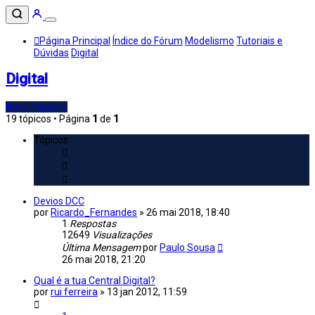
Página Principal
Índice do Fórum
Modelismo
Tutoriais e
Dúvidas
Digital
Digital
Novo Tópico
19 tópicos • Página
1
de
1
Tópicos
Devios DCC
por
Ricardo_Fernandes
»
26 mai 2018, 18:40
1
Respostas
12649
Visualizações
Última Mensagem
por
Paulo Sousa
26 mai 2018, 21:20
Qual é a tua Central Digital?
por
rui ferreira
»
13 jan 2012, 11:59