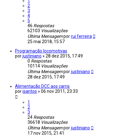
1
2
3
4
5
46
Respostas
62103
Visualizações
Última Mensagem
por
rui ferreira
25 mai 2018, 15:57
Programação locomotivas
por
justiniano
»
28 dez 2015, 17:49
0
Respostas
10114
Visualizações
Última Mensagem
por
justiniano
28 dez 2015, 17:49
Alimentação DCC aos carris
por
isantos
»
06 nov 2011, 23:33
1
2
3
24
Respostas
36618
Visualizações
Última Mensagem
por
justiniano
17 nov 2015, 21:41