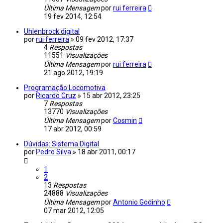
Última Mensagem
por
rui ferreira
19 fev 2014, 12:54
Uhlenbrock digital
por
rui ferreira
»
09 fev 2012, 17:37
4
Respostas
11551
Visualizações
Última Mensagem
por
rui ferreira
21 ago 2012, 19:19
Programação Locomotiva
por
Ricardo Cruz
»
15 abr 2012, 23:25
7
Respostas
13770
Visualizações
Última Mensagem
por
Cosmin
17 abr 2012, 00:59
Dúvidas: Sistema Digital
por
Pedro Silva
»
18 abr 2011, 00:17
1
2
13
Respostas
24888
Visualizações
Última Mensagem
por
Antonio Godinho
07 mar 2012, 12:05