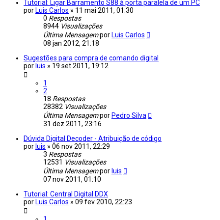
Tutorial: Ligar Barramento S88 à porta paralela de um PC
por
Luis Carlos
»
11 mai 2011, 01:30
0
Respostas
8944
Visualizações
Última Mensagem
por
Luis Carlos
08 jan 2012, 21:18
Sugestões para compra de comando digital
por
luis
»
19 set 2011, 19:12
1
2
18
Respostas
28382
Visualizações
Última Mensagem
por
Pedro Silva
31 dez 2011, 23:16
Dúvida Digital Decoder - Atribuição de código
por
luis
»
06 nov 2011, 22:29
3
Respostas
12531
Visualizações
Última Mensagem
por
luis
07 nov 2011, 01:10
Tutorial: Central Digital DDX
por
Luis Carlos
»
09 fev 2010, 22:23
1