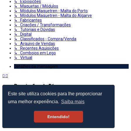
↳ Exposições
↳ Maquetas / Módulos
↳ Módulos Maquetren - Malta do Porto
↳ Módulos Maquetren - Malta do Algarve
↳ Fabricantes
↳ Criações / Transformações
↳ Tutoriais e Dúvidas
↳ Digital
↳ Classificados - Compra/Venda
↳ Arquivo de Vendas
↳ Recentes Aquisições
↳ Comboios em Lego
↳ Virtual
Detalhes da mensagem
Permissões do Fórum
Este site utiliza cookies para lhe proporcionar
Criar Tópicos: Proibido
Responder Tópicos: Proibido
uma melhor experiência.
Saiba mais
Editar Mensagens: Proibido
Apagar Mensagens: Proibido
Enviar anexos: Proibido
Entendido!
© 2003–2026 Portugal Ferroviário