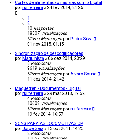
Cortes de alimentação nas vias com o Digital
por
rui ferreira
»
24 fev 2014, 21:26
1
2
10
Respostas
18507
Visualizações
Última Mensagem
por
Pedro Silva
01 nov 2015, 01:15
Sincronização de descodificadores
por
Maquinista
»
06 dez 2014, 23:29
3
Respostas
9619
Visualizações
Última Mensagem
por
Alvaro Sousa
11 dez 2014, 21:42
Maquetren - Documentos - Digital
por
rui ferreira
»
29 mar 2013, 19:52
4
Respostas
10608
Visualizações
Última Mensagem
por
rui ferreira
19 fev 2014, 16:57
SONS PARA AS LOCOMOTIVAS CP
por
Jorge Seia
»
13 out 2011, 14:25
2
Respostas
11057
Visualizações