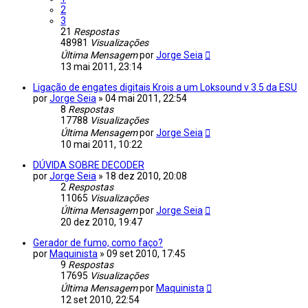
2
3
21
Respostas
48981
Visualizações
Última Mensagem
por
Jorge Seia
13 mai 2011, 23:14
Ligação de engates digitais Krois a um Loksound v 3.5 da ESU
por
Jorge Seia
»
04 mai 2011, 22:54
8
Respostas
17788
Visualizações
Última Mensagem
por
Jorge Seia
10 mai 2011, 10:22
DÚVIDA SOBRE DECODER
por
Jorge Seia
»
18 dez 2010, 20:08
2
Respostas
11065
Visualizações
Última Mensagem
por
Jorge Seia
20 dez 2010, 19:47
Gerador de fumo, como faço?
por
Maquinista
»
09 set 2010, 17:45
9
Respostas
17695
Visualizações
Última Mensagem
por
Maquinista
12 set 2010, 22:54