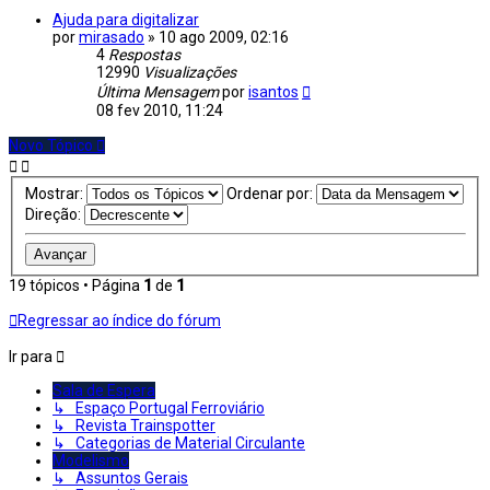
Ajuda para digitalizar
por
mirasado
»
10 ago 2009, 02:16
4
Respostas
12990
Visualizações
Última Mensagem
por
isantos
08 fev 2010, 11:24
Novo Tópico
Mostrar:
Ordenar por:
Direção:
19 tópicos • Página
1
de
1
Regressar ao índice do fórum
Ir para
Sala de Espera
↳ Espaço Portugal Ferroviário
↳ Revista Trainspotter
↳ Categorias de Material Circulante
Modelismo
↳ Assuntos Gerais