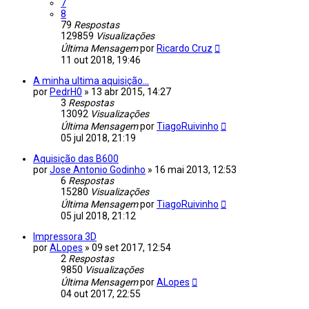
7
8
79
Respostas
129859
Visualizações
Última Mensagem
por
Ricardo Cruz
11 out 2018, 19:46
A minha ultima aquisição...
por
PedrH0
»
13 abr 2015, 14:27
3
Respostas
13092
Visualizações
Última Mensagem
por
TiagoRuivinho
05 jul 2018, 21:19
Aquisição das B600
por
Jose Antonio Godinho
»
16 mai 2013, 12:53
6
Respostas
15280
Visualizações
Última Mensagem
por
TiagoRuivinho
05 jul 2018, 21:12
Impressora 3D
por
ALopes
»
09 set 2017, 12:54
2
Respostas
9850
Visualizações
Última Mensagem
por
ALopes
04 out 2017, 22:55