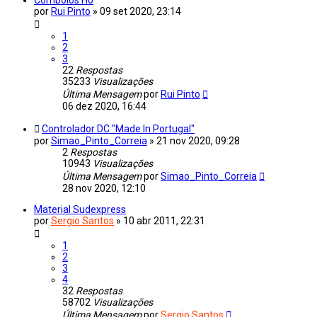
por
Rui Pinto
»
09 set 2020, 23:14
1
2
3
22
Respostas
35233
Visualizações
Última Mensagem
por
Rui Pinto
06 dez 2020, 16:44
Controlador DC "Made In Portugal"
por
Simao_Pinto_Correia
»
21 nov 2020, 09:28
2
Respostas
10943
Visualizações
Última Mensagem
por
Simao_Pinto_Correia
28 nov 2020, 12:10
Material Sudexpress
por
Sergio Santos
»
10 abr 2011, 22:31
1
2
3
4
32
Respostas
58702
Visualizações
Última Mensagem
por
Sergio Santos