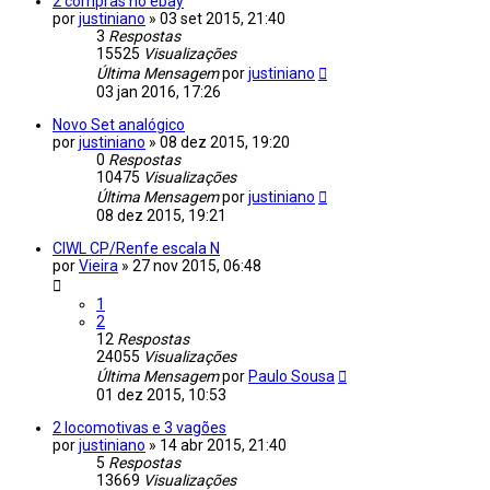
2 compras no ebay
por
justiniano
»
03 set 2015, 21:40
3
Respostas
15525
Visualizações
Última Mensagem
por
justiniano
03 jan 2016, 17:26
Novo Set analógico
por
justiniano
»
08 dez 2015, 19:20
0
Respostas
10475
Visualizações
Última Mensagem
por
justiniano
08 dez 2015, 19:21
CIWL CP/Renfe escala N
por
Vieira
»
27 nov 2015, 06:48
1
2
12
Respostas
24055
Visualizações
Última Mensagem
por
Paulo Sousa
01 dez 2015, 10:53
2 locomotivas e 3 vagões
por
justiniano
»
14 abr 2015, 21:40
5
Respostas
13669
Visualizações