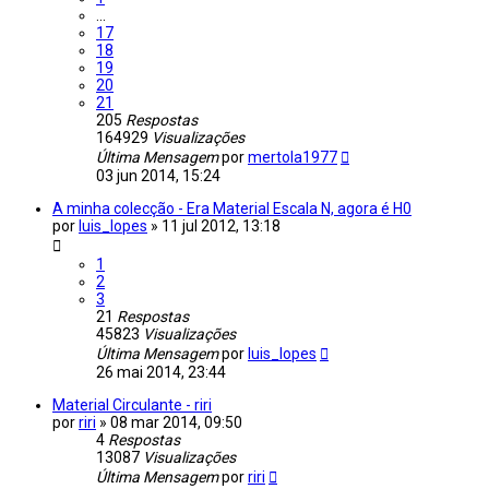
...
17
18
19
20
21
205
Respostas
164929
Visualizações
Última Mensagem
por
mertola1977
03 jun 2014, 15:24
A minha colecção - Era Material Escala N, agora é H0
por
luis_lopes
»
11 jul 2012, 13:18
1
2
3
21
Respostas
45823
Visualizações
Última Mensagem
por
luis_lopes
26 mai 2014, 23:44
Material Circulante - riri
por
riri
»
08 mar 2014, 09:50
4
Respostas
13087
Visualizações
Última Mensagem
por
riri