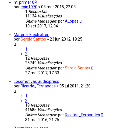
mi primer CP
por
eoin1970
»
08 mar 2015, 22:03
1
Respostas
11134
Visualizações
Última Mensagem
por
ALopes
10 set 2017, 12:04
Material Electrotren
por
Sergio Santos
»
23 jun 2012, 19:25
1
2
12
Respostas
25749
Visualizações
Última Mensagem
por
Sergio Santos
27 mai 2017, 17:33
Locomotivas Sudexpress
por
Ricardo_Fernandes
»
05 jul 2011, 21:20
1
2
19
Respostas
41685
Visualizações
Última Mensagem
por
Ricardo_Fernandes
31 mai 2016, 21:25