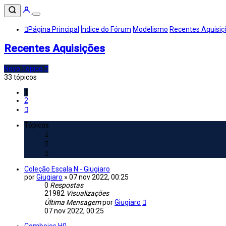
Página Principal
Índice do Fórum
Modelismo
Recentes Aquisiç
Recentes Aquisições
Novo Tópico
33 tópicos
1
2
Próximo
Tópicos
Coleção Escala N - Giugiaro
por
Giugiaro
»
07 nov 2022, 00:25
0
Respostas
21982
Visualizações
Última Mensagem
por
Giugiaro
07 nov 2022, 00:25
Comboios H0