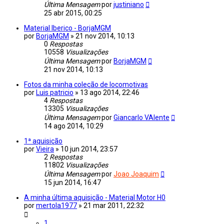
Última Mensagem
por
justiniano
25 abr 2015, 00:25
Material Iberico - BorjaMGM
por
BorjaMGM
»
21 nov 2014, 10:13
0
Respostas
10558
Visualizações
Última Mensagem
por
BorjaMGM
21 nov 2014, 10:13
Fotos da minha coleção de locomotivas
por
Luis patricio
»
13 ago 2014, 22:46
4
Respostas
13305
Visualizações
Última Mensagem
por
Giancarlo VAlente
14 ago 2014, 10:29
1ª aquisição
por
Vieira
»
10 jun 2014, 23:57
2
Respostas
11802
Visualizações
Última Mensagem
por
Joao Joaquim
15 jun 2014, 16:47
A minha última aquisição - Material Motor H0
por
mertola1977
»
21 mar 2011, 22:32
1