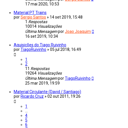
17 mai 2020, 10:53
Material PT Trains
por
Sergio Santos
»
14 set 2019, 15:48
1
Respostas
10014
Visualizações
Última Mensagem
por
Joao Joaquim
16 set 2019, 10:34
Aquisições do Tiago Ruivinho
por
TiagoRuivinho
»
05 jul 2018, 16:49
1
2
11
Respostas
19264
Visualizações
Última Mensagem
por
TiagoRuivinho
25 mar 2019, 19:59
Material Circulante (David / Santiago)
por
Ricardo Cruz
»
02 out 2011, 19:26
1
...
4
5
6