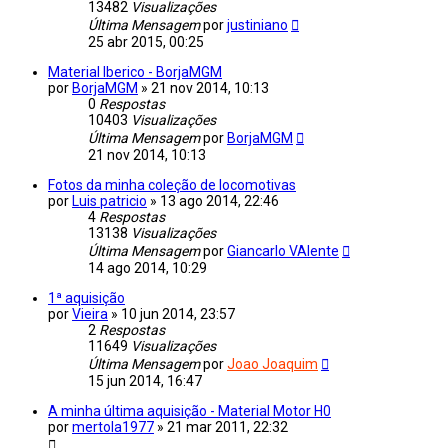
13482
Visualizações
Última Mensagem
por
justiniano
25 abr 2015, 00:25
Material Iberico - BorjaMGM
por
BorjaMGM
»
21 nov 2014, 10:13
0
Respostas
10403
Visualizações
Última Mensagem
por
BorjaMGM
21 nov 2014, 10:13
Fotos da minha coleção de locomotivas
por
Luis patricio
»
13 ago 2014, 22:46
4
Respostas
13138
Visualizações
Última Mensagem
por
Giancarlo VAlente
14 ago 2014, 10:29
1ª aquisição
por
Vieira
»
10 jun 2014, 23:57
2
Respostas
11649
Visualizações
Última Mensagem
por
Joao Joaquim
15 jun 2014, 16:47
A minha última aquisição - Material Motor H0
por
mertola1977
»
21 mar 2011, 22:32