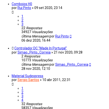
Comboios H0
por
Rui Pinto
»
09 set 2020, 23:14
1
2
3
22
Respostas
34927
Visualizações
Última Mensagem
por
Rui Pinto
06 dez 2020, 16:44
Controlador DC "Made In Portugal"
por
Simao_Pinto_Correia
»
21 nov 2020, 09:28
2
Respostas
10773
Visualizações
Última Mensagem
por
Simao_Pinto_Correia
28 nov 2020, 12:10
Material Sudexpress
por
Sergio Santos
»
10 abr 2011, 22:31
1
2
3
4
32
Respostas
58357
Visualizações