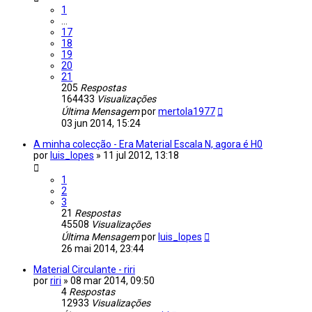
1
...
17
18
19
20
21
205
Respostas
164433
Visualizações
Última Mensagem
por
mertola1977
03 jun 2014, 15:24
A minha colecção - Era Material Escala N, agora é H0
por
luis_lopes
»
11 jul 2012, 13:18
1
2
3
21
Respostas
45508
Visualizações
Última Mensagem
por
luis_lopes
26 mai 2014, 23:44
Material Circulante - riri
por
riri
»
08 mar 2014, 09:50
4
Respostas
12933
Visualizações