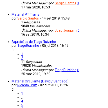
Última Mensagem
por
Sergio Santos
17 mai 2020, 10:53
Material PT Trains
por
Sergio Santos
»
14 set 2019, 15:48
1
Respostas
9848
Visualizações
Última Mensagem
por
Joao Joaquim
16 set 2019, 10:34
Aquisições do Tiago Ruivinho
por
TiagoRuivinho
»
05 jul 2018, 16:49
1
2
11
Respostas
19028
Visualizações
Última Mensagem
por
TiagoRuivinho
25 mar 2019, 19:59
Material Circulante (David / Santiago)
por
Ricardo Cruz
»
02 out 2011, 19:26
1
...
4
5