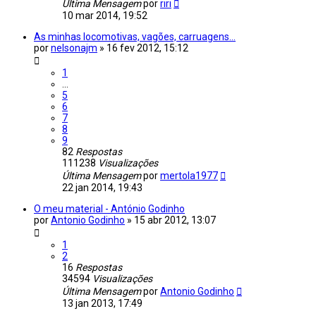
Última Mensagem
por
riri
10 mar 2014, 19:52
As minhas locomotivas, vagões, carruagens...
por
nelsonajm
»
16 fev 2012, 15:12
1
...
5
6
7
8
9
82
Respostas
111238
Visualizações
Última Mensagem
por
mertola1977
22 jan 2014, 19:43
O meu material - António Godinho
por
Antonio Godinho
»
15 abr 2012, 13:07
1
2
16
Respostas
34594
Visualizações
Última Mensagem
por
Antonio Godinho
13 jan 2013, 17:49