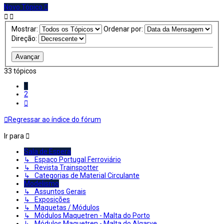
Novo Tópico
Mostrar:
Ordenar por:
Direção:
33 tópicos
1
2
Próximo
Regressar ao índice do fórum
Ir para
Sala de Espera
↳ Espaço Portugal Ferroviário
↳ Revista Trainspotter
↳ Categorias de Material Circulante
Modelismo
↳ Assuntos Gerais
↳ Exposições
↳ Maquetas / Módulos
↳ Módulos Maquetren - Malta do Porto
↳ Módulos Maquetren - Malta do Algarve