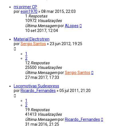
mi primer CP
por
eoin1970
»
08 mar 2015, 22:03
1
Respostas
10972
Visualizações
Última Mensagem
por
ALopes
10 set 2017, 12:04
Material Electrotren
por
Sergio Santos
»
23 jun 2012, 19:25
1
2
12
Respostas
25500
Visualizações
Última Mensagem
por
Sergio Santos
27 mai 2017, 17:33
Locomotivas Sudexpress
por
Ricardo_Fernandes
»
05 jul 2011, 21:20
1
2
19
Respostas
41413
Visualizações
Última Mensagem
por
Ricardo_Fernandes
31 mai 2016, 21:25