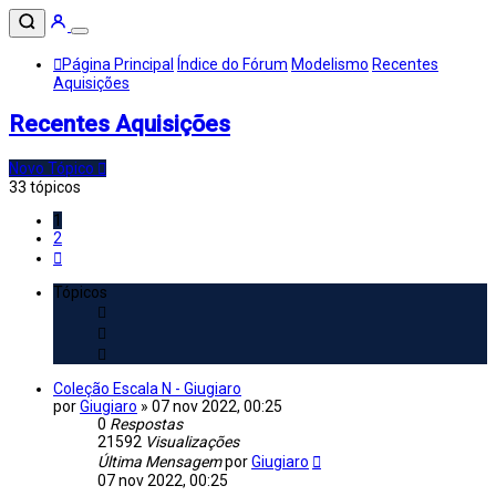
Página Principal
Índice do Fórum
Modelismo
Recentes
Aquisições
Recentes Aquisições
Novo Tópico
33 tópicos
1
2
Próximo
Tópicos
Coleção Escala N - Giugiaro
por
Giugiaro
»
07 nov 2022, 00:25
0
Respostas
21592
Visualizações
Última Mensagem
por
Giugiaro
07 nov 2022, 00:25