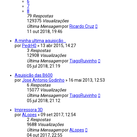
6
7
8
79
Respostas
129375
Visualizações
Última Mensagem
por
Ricardo Cruz
11 out 2018, 19:46
A minha ultima aquisição...
por
PedrH0
»
13 abr 2015, 14:27
3
Respostas
12908
Visualizações
Última Mensagem
por
TiagoRuivinho
05 jul 2018, 21:19
Aquisição das B600
por
Jose Antonio Godinho
»
16 mai 2013, 12:53
6
Respostas
15077
Visualizações
Última Mensagem
por
TiagoRuivinho
05 jul 2018, 21:12
Impressora 3D
por
ALopes
»
09 set 2017, 12:54
2
Respostas
9688
Visualizações
Última Mensagem
por
ALopes
04 out 2017, 22:55