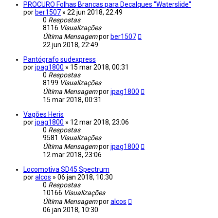
PROCURO Folhas Brancas para Decalques "Waterslide"
por
ber1507
»
22 jun 2018, 22:49
0
Respostas
8116
Visualizações
Última Mensagem
por
ber1507
22 jun 2018, 22:49
Pantógrafo sudexpress
por
jpag1800
»
15 mar 2018, 00:31
0
Respostas
8199
Visualizações
Última Mensagem
por
jpag1800
15 mar 2018, 00:31
Vagões Heris
por
jpag1800
»
12 mar 2018, 23:06
0
Respostas
9581
Visualizações
Última Mensagem
por
jpag1800
12 mar 2018, 23:06
Locomotiva SD45 Spectrum
por
alcos
»
06 jan 2018, 10:30
0
Respostas
10166
Visualizações
Última Mensagem
por
alcos
06 jan 2018, 10:30