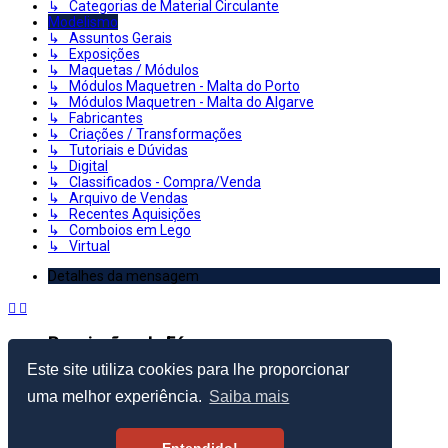
↳ Categorias de Material Circulante
Modelismo
↳ Assuntos Gerais
↳ Exposições
↳ Maquetas / Módulos
↳ Módulos Maquetren - Malta do Porto
↳ Módulos Maquetren - Malta do Algarve
↳ Fabricantes
↳ Criações / Transformações
↳ Tutoriais e Dúvidas
↳ Digital
↳ Classificados - Compra/Venda
↳ Arquivo de Vendas
↳ Recentes Aquisições
↳ Comboios em Lego
↳ Virtual
Detalhes da mensagem
Permissões do Fórum
Este site utiliza cookies para lhe proporcionar
Criar Tópicos: Proibido
Responder Tópicos: Proibido
uma melhor experiência.
Saiba mais
Editar Mensagens: Proibido
Apagar Mensagens: Proibido
Enviar anexos: Proibido