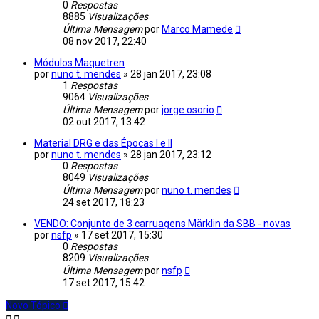
0
Respostas
8885
Visualizações
Última Mensagem
por
Marco Mamede
08 nov 2017, 22:40
Módulos Maquetren
por
nuno t. mendes
»
28 jan 2017, 23:08
1
Respostas
9064
Visualizações
Última Mensagem
por
jorge osorio
02 out 2017, 13:42
Material DRG e das Épocas I e II
por
nuno t. mendes
»
28 jan 2017, 23:12
0
Respostas
8049
Visualizações
Última Mensagem
por
nuno t. mendes
24 set 2017, 18:23
VENDO: Conjunto de 3 carruagens Märklin da SBB - novas
por
nsfp
»
17 set 2017, 15:30
0
Respostas
8209
Visualizações
Última Mensagem
por
nsfp
17 set 2017, 15:42
Novo Tópico