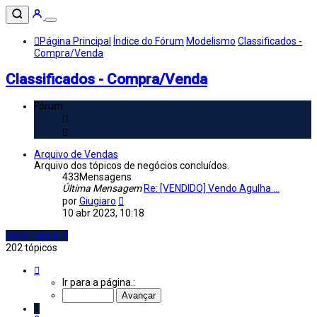
Página Principal
Índice do Fórum
Modelismo
Classificados -
Compra/Venda
Classificados - Compra/Venda
Fórum
Arquivo de Vendas
Arquivo dos tópicos de negócios concluídos.
433
Mensagens
Última Mensagem
Re: [VENDIDO] Vendo Agulha ...
Veja
por
Giugiaro
a
10 abr 2023, 10:18
última
Mensagem
Novo Tópico
202 tópicos
Página
1
Ir para a página.:
de
9
1