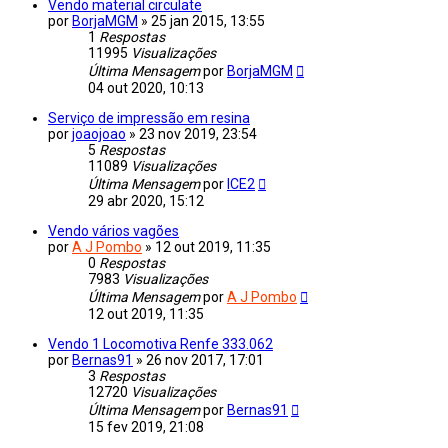
Vendo material circulate
por
BorjaMGM
»
25 jan 2015, 13:55
1
Respostas
11995
Visualizações
Última Mensagem
por
BorjaMGM
04 out 2020, 10:13
Serviço de impressão em resina
por
joaojoao
»
23 nov 2019, 23:54
5
Respostas
11089
Visualizações
Última Mensagem
por
ICE2
29 abr 2020, 15:12
Vendo vários vagões
por
A J Pombo
»
12 out 2019, 11:35
0
Respostas
7983
Visualizações
Última Mensagem
por
A J Pombo
12 out 2019, 11:35
Vendo 1 Locomotiva Renfe 333.062
por
Bernas91
»
26 nov 2017, 17:01
3
Respostas
12720
Visualizações
Última Mensagem
por
Bernas91
15 fev 2019, 21:08