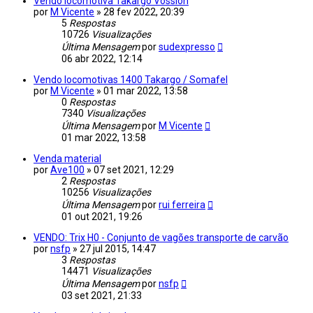
Vendo locomotiva Takargo Vossloh
por
M Vicente
»
28 fev 2022, 20:39
5
Respostas
10726
Visualizações
Última Mensagem
por
sudexpresso
06 abr 2022, 12:14
Vendo locomotivas 1400 Takargo / Somafel
por
M Vicente
»
01 mar 2022, 13:58
0
Respostas
7340
Visualizações
Última Mensagem
por
M Vicente
01 mar 2022, 13:58
Venda material
por
Ave100
»
07 set 2021, 12:29
2
Respostas
10256
Visualizações
Última Mensagem
por
rui ferreira
01 out 2021, 19:26
VENDO: Trix H0 - Conjunto de vagões transporte de carvão
por
nsfp
»
27 jul 2015, 14:47
3
Respostas
14471
Visualizações
Última Mensagem
por
nsfp
03 set 2021, 21:33