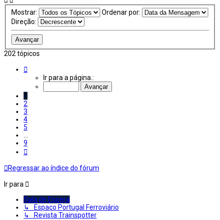
Mostrar:
Ordenar por:
Direção:
202 tópicos
Página
1
Ir para a página.:
de
9
1
2
3
4
5
...
9
Próximo
Regressar ao índice do fórum
Ir para
Sala de Espera
↳ Espaço Portugal Ferroviário
↳ Revista Trainspotter