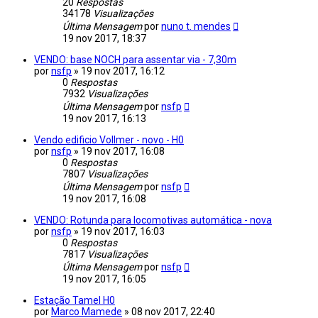
20
Respostas
34178
Visualizações
Última Mensagem
por
nuno t. mendes
19 nov 2017, 18:37
VENDO: base NOCH para assentar via - 7,30m
por
nsfp
»
19 nov 2017, 16:12
0
Respostas
7932
Visualizações
Última Mensagem
por
nsfp
19 nov 2017, 16:13
Vendo edificio Vollmer - novo - H0
por
nsfp
»
19 nov 2017, 16:08
0
Respostas
7807
Visualizações
Última Mensagem
por
nsfp
19 nov 2017, 16:08
VENDO: Rotunda para locomotivas automática - nova
por
nsfp
»
19 nov 2017, 16:03
0
Respostas
7817
Visualizações
Última Mensagem
por
nsfp
19 nov 2017, 16:05
Estação Tamel H0
por
Marco Mamede
»
08 nov 2017, 22:40