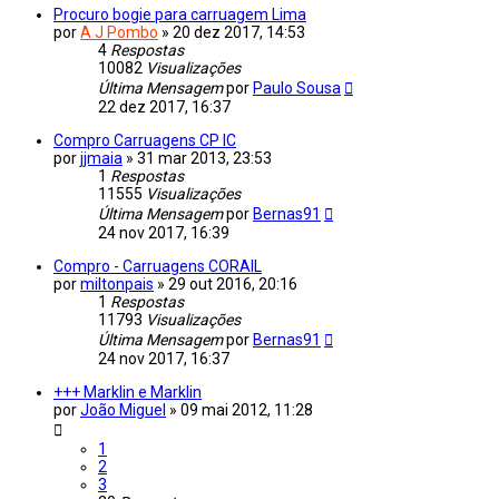
Procuro bogie para carruagem Lima
por
A J Pombo
»
20 dez 2017, 14:53
4
Respostas
10082
Visualizações
Última Mensagem
por
Paulo Sousa
22 dez 2017, 16:37
Compro Carruagens CP IC
por
jjmaia
»
31 mar 2013, 23:53
1
Respostas
11555
Visualizações
Última Mensagem
por
Bernas91
24 nov 2017, 16:39
Compro - Carruagens CORAIL
por
miltonpais
»
29 out 2016, 20:16
1
Respostas
11793
Visualizações
Última Mensagem
por
Bernas91
24 nov 2017, 16:37
+++ Marklin e Marklin
por
João Miguel
»
09 mai 2012, 11:28
1
2
3