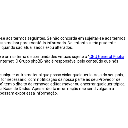
itar-se aos termos seguintes. Se não concorda em sujeitar-se aos termos
osso melhor para mantê-lo informado. No entanto, seria prudente
s quando são atualizados e/ou alterados.
é um sistema de comunidades virtuais sujeito à “
GNU General Public
 Internet. O Grupo phpBB não é responsável pelo conteúdo que nós
quer outro material que possa violar qualquer lei seja do seu país,
se for necessário, com notificação da nossa parte ao seu Provedor de
 tem o direito de remover, editar, mover ou encerrar qualquer tópico,
a Base de Dados. Apesar desta informação não ser divulgada a
e possam expor essa informação.