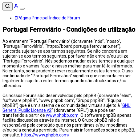
Página Principal
Índice do Fórum
Portugal Ferroviário - Condições de utilização
Ao entrar em “Portugal Ferroviário” (doravante “nós”, “nosso”,
“Portugal Ferroviário”, “https://board.portugalferroviario.net”),
concorda sujeitar-se aos termos seguintes. Se não concorda em
sujeitar-se aos termos seguintes, por favor não entre e/ou utilize
“Portugal Ferroviário”. Nós podemos mudar estes termos a qualquer
momento e vamos fazer o nosso melhor para mantê-lo informado.
No entanto, seria prudente rever regularmente estes termos. O uso
continuado de “Portugal Ferroviário” significa que concorda em ser
legalmente sujeito a estes termos quando são atualizados e/ou
alterados.
Os nossos Fóruns são desenvolvidos pelo phpBB (doravante “eles”,
“software phpBB”, “www.phpbb.com”, “Grupo phpBB”, “Equipa
phpBB”) que é um sistema de comunidades virtuais sujeito à “
GNU
General Public License v2
” (doravante “GPL”) que pode ser
transferido a partir de
www.phpbb.com
. O software phpBB apenas
facilita discussões através da Internet. O Grupo phpBB não é
responsável pelo conteúdo que nós permitimos e/ou impedimos
e/ou pela conduta permitida. Para mais informações sobre o phpBB,
consulte:
https://www.phpbb.com/
.