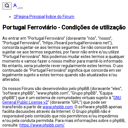
Página Principal
Índice do Fórum
Portugal Ferroviário - Condições de utilização
Ao entrar em “Portugal Ferroviário” (doravante “nós”, “nosso”,
“Portugal Ferroviário”, “https://board.portugalferroviario.net”),
concorda sujeitar-se aos termos seguintes. Se não concorda em
sujeitar-se aos termos seguintes, por favor não entre e/ou utilize
“Portugal Ferroviário”. Nós podemos mudar estes termos a qualquer
momento e vamos fazer o nosso melhor para mantê-lo informado.
No entanto, seria prudente rever regularmente estes termos. O uso
continuado de “Portugal Ferroviário” significa que concorda em ser
legalmente sujeito a estes termos quando são atualizados e/ou
alterados.
Os nossos Fóruns são desenvolvidos pelo phpBB (doravante “eles”,
“software phpBB”, “www.phpbb.com”, “Grupo phpBB”, “Equipa
phpBB”) que é um sistema de comunidades virtuais sujeito à “
GNU
General Public License v2
” (doravante “GPL”) que pode ser
transferido a partir de
www.phpbb.com
. O software phpBB apenas
facilita discussões através da Internet. O Grupo phpBB não é
responsável pelo conteúdo que nós permitimos e/ou impedimos
e/ou pela conduta permitida. Para mais informações sobre o phpBB,
consulte:
https://www.phpbb.com/
.