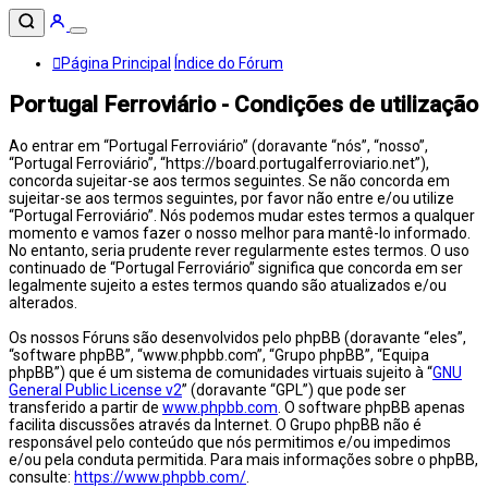
Página Principal
Índice do Fórum
Portugal Ferroviário - Condições de utilização
Ao entrar em “Portugal Ferroviário” (doravante “nós”, “nosso”,
“Portugal Ferroviário”, “https://board.portugalferroviario.net”),
concorda sujeitar-se aos termos seguintes. Se não concorda em
sujeitar-se aos termos seguintes, por favor não entre e/ou utilize
“Portugal Ferroviário”. Nós podemos mudar estes termos a qualquer
momento e vamos fazer o nosso melhor para mantê-lo informado.
No entanto, seria prudente rever regularmente estes termos. O uso
continuado de “Portugal Ferroviário” significa que concorda em ser
legalmente sujeito a estes termos quando são atualizados e/ou
alterados.
Os nossos Fóruns são desenvolvidos pelo phpBB (doravante “eles”,
“software phpBB”, “www.phpbb.com”, “Grupo phpBB”, “Equipa
phpBB”) que é um sistema de comunidades virtuais sujeito à “
GNU
General Public License v2
” (doravante “GPL”) que pode ser
transferido a partir de
www.phpbb.com
. O software phpBB apenas
facilita discussões através da Internet. O Grupo phpBB não é
responsável pelo conteúdo que nós permitimos e/ou impedimos
e/ou pela conduta permitida. Para mais informações sobre o phpBB,
consulte:
https://www.phpbb.com/
.