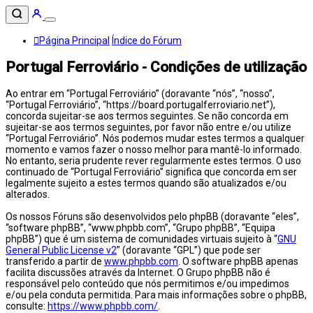
Página Principal
Índice do Fórum
Portugal Ferroviário - Condições de utilização
Ao entrar em “Portugal Ferroviário” (doravante “nós”, “nosso”,
“Portugal Ferroviário”, “https://board.portugalferroviario.net”),
concorda sujeitar-se aos termos seguintes. Se não concorda em
sujeitar-se aos termos seguintes, por favor não entre e/ou utilize
“Portugal Ferroviário”. Nós podemos mudar estes termos a qualquer
momento e vamos fazer o nosso melhor para mantê-lo informado.
No entanto, seria prudente rever regularmente estes termos. O uso
continuado de “Portugal Ferroviário” significa que concorda em ser
legalmente sujeito a estes termos quando são atualizados e/ou
alterados.
Os nossos Fóruns são desenvolvidos pelo phpBB (doravante “eles”,
“software phpBB”, “www.phpbb.com”, “Grupo phpBB”, “Equipa
phpBB”) que é um sistema de comunidades virtuais sujeito à “
GNU
General Public License v2
” (doravante “GPL”) que pode ser
transferido a partir de
www.phpbb.com
. O software phpBB apenas
facilita discussões através da Internet. O Grupo phpBB não é
responsável pelo conteúdo que nós permitimos e/ou impedimos
e/ou pela conduta permitida. Para mais informações sobre o phpBB,
consulte:
https://www.phpbb.com/
.