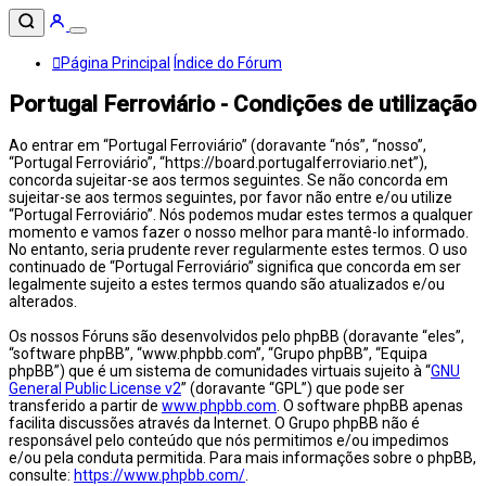
Página Principal
Índice do Fórum
Portugal Ferroviário - Condições de utilização
Ao entrar em “Portugal Ferroviário” (doravante “nós”, “nosso”,
“Portugal Ferroviário”, “https://board.portugalferroviario.net”),
concorda sujeitar-se aos termos seguintes. Se não concorda em
sujeitar-se aos termos seguintes, por favor não entre e/ou utilize
“Portugal Ferroviário”. Nós podemos mudar estes termos a qualquer
momento e vamos fazer o nosso melhor para mantê-lo informado.
No entanto, seria prudente rever regularmente estes termos. O uso
continuado de “Portugal Ferroviário” significa que concorda em ser
legalmente sujeito a estes termos quando são atualizados e/ou
alterados.
Os nossos Fóruns são desenvolvidos pelo phpBB (doravante “eles”,
“software phpBB”, “www.phpbb.com”, “Grupo phpBB”, “Equipa
phpBB”) que é um sistema de comunidades virtuais sujeito à “
GNU
General Public License v2
” (doravante “GPL”) que pode ser
transferido a partir de
www.phpbb.com
. O software phpBB apenas
facilita discussões através da Internet. O Grupo phpBB não é
responsável pelo conteúdo que nós permitimos e/ou impedimos
e/ou pela conduta permitida. Para mais informações sobre o phpBB,
consulte:
https://www.phpbb.com/
.