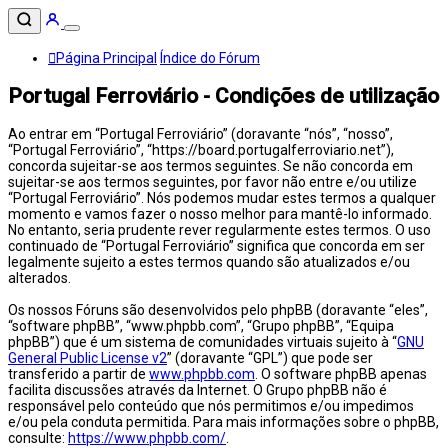
Página Principal
Índice do Fórum
Portugal Ferroviário - Condições de utilização
Ao entrar em “Portugal Ferroviário” (doravante “nós”, “nosso”,
“Portugal Ferroviário”, “https://board.portugalferroviario.net”),
concorda sujeitar-se aos termos seguintes. Se não concorda em
sujeitar-se aos termos seguintes, por favor não entre e/ou utilize
“Portugal Ferroviário”. Nós podemos mudar estes termos a qualquer
momento e vamos fazer o nosso melhor para mantê-lo informado.
No entanto, seria prudente rever regularmente estes termos. O uso
continuado de “Portugal Ferroviário” significa que concorda em ser
legalmente sujeito a estes termos quando são atualizados e/ou
alterados.
Os nossos Fóruns são desenvolvidos pelo phpBB (doravante “eles”,
“software phpBB”, “www.phpbb.com”, “Grupo phpBB”, “Equipa
phpBB”) que é um sistema de comunidades virtuais sujeito à “
GNU
General Public License v2
” (doravante “GPL”) que pode ser
transferido a partir de
www.phpbb.com
. O software phpBB apenas
facilita discussões através da Internet. O Grupo phpBB não é
responsável pelo conteúdo que nós permitimos e/ou impedimos
e/ou pela conduta permitida. Para mais informações sobre o phpBB,
consulte:
https://www.phpbb.com/
.