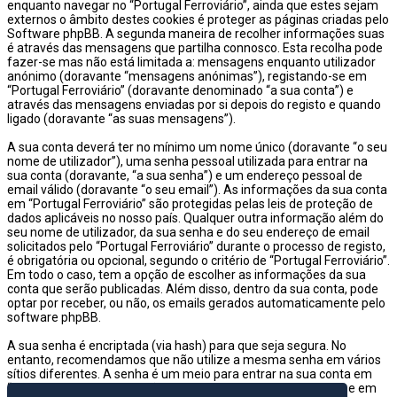
enquanto navegar no “Portugal Ferroviário”, ainda que estes sejam
externos o âmbito destes cookies é proteger as páginas criadas pelo
Software phpBB. A segunda maneira de recolher informações suas
é através das mensagens que partilha connosco. Esta recolha pode
fazer-se mas não está limitada a: mensagens enquanto utilizador
anónimo (doravante “mensagens anónimas”), registando-se em
“Portugal Ferroviário” (doravante denominado “a sua conta”) e
através das mensagens enviadas por si depois do registo e quando
ligado (doravante “as suas mensagens”).
A sua conta deverá ter no mínimo um nome único (doravante “o seu
nome de utilizador”), uma senha pessoal utilizada para entrar na
sua conta (doravante, “a sua senha”) e um endereço pessoal de
email válido (doravante “o seu email”). As informações da sua conta
em “Portugal Ferroviário” são protegidas pelas leis de proteção de
dados aplicáveis no nosso país. Qualquer outra informação além do
seu nome de utilizador, da sua senha e do seu endereço de email
solicitados pelo “Portugal Ferroviário” durante o processo de registo,
é obrigatória ou opcional, segundo o critério de “Portugal Ferroviário”.
Em todo o caso, tem a opção de escolher as informações da sua
conta que serão publicadas. Além disso, dentro da sua conta, pode
optar por receber, ou não, os emails gerados automaticamente pelo
software phpBB.
A sua senha é encriptada (via hash) para que seja segura. No
entanto, recomendamos que não utilize a mesma senha em vários
sítios diferentes. A senha é um meio para entrar na sua conta em
“Portugal Ferroviário”, então por favor guarde-a com cuidado e em