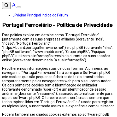
Página Principal
Índice do Fórum
Portugal Ferroviário - Política de Privacidade
Esta política explica em detalhe como “Portugal Ferroviário”
juntamente com as suas empresas afiliadas (doravante "nós",
"nosso", “Portugal Ferroviário”,
“https://board.portugalferroviario.net”) e o phpBB (doravante “eles”,
“phpBB software”, “www.phpbb.com”, “Grupo phpBB”, “Equipas
phpBB”) utilizam a informação recolhida durante as suas sessões
online (doravante denominada “a sua informação”).
Recolheremos informações suas de duas formas. A primeira, ao
navegar no “Portugal Ferroviário” fará com que o Software phpBB
crie cookies que são pequenos ficheiros de texto, transferidos
temporariamente pelos navegadores web para o seu computador.
Os dois primeiros cookies têm a identificação do utilizador
(doravante denominado “user-id”) e um identificador de sessão
anónima (doravante “session-id”), assinado automaticamente para
si pelo software phpBB. O terceiro cookie será criado sempre que
tenha tópicos lidos em “Portugal Ferroviário” e é usado para registar
os tópicos lidos, aumentando assim sua experiência como utilizador.
Podem também ser criados cookies externos ao software phpBB