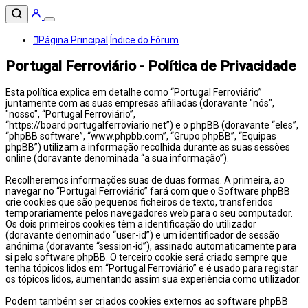
Página Principal
Índice do Fórum
Portugal Ferroviário - Política de Privacidade
Esta política explica em detalhe como “Portugal Ferroviário”
juntamente com as suas empresas afiliadas (doravante "nós",
"nosso", “Portugal Ferroviário”,
“https://board.portugalferroviario.net”) e o phpBB (doravante “eles”,
“phpBB software”, “www.phpbb.com”, “Grupo phpBB”, “Equipas
phpBB”) utilizam a informação recolhida durante as suas sessões
online (doravante denominada “a sua informação”).
Recolheremos informações suas de duas formas. A primeira, ao
navegar no “Portugal Ferroviário” fará com que o Software phpBB
crie cookies que são pequenos ficheiros de texto, transferidos
temporariamente pelos navegadores web para o seu computador.
Os dois primeiros cookies têm a identificação do utilizador
(doravante denominado “user-id”) e um identificador de sessão
anónima (doravante “session-id”), assinado automaticamente para
si pelo software phpBB. O terceiro cookie será criado sempre que
tenha tópicos lidos em “Portugal Ferroviário” e é usado para registar
os tópicos lidos, aumentando assim sua experiência como utilizador.
Podem também ser criados cookies externos ao software phpBB