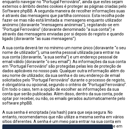
enquanto navegar no “Portugal Ferroviário”, ainda que estes sejam
externos o âmbito destes cookies é proteger as páginas criadas pelo
Software phpBB. A segunda maneira de recolher informações suas
é através das mensagens que partilha connosco. Esta recolha pode
fazer-se mas não está limitada a: mensagens enquanto utilizador
anónimo (doravante “mensagens anónimas”), registando-se em
“Portugal Ferroviário” (doravante denominado “a sua conta”) e
através das mensagens enviadas por si depois do registo e quando
ligado (doravante “as suas mensagens”).
A sua conta deverá ter no mínimo um nome único (doravante “o seu
nome de utilizador”), uma senha pessoal utilizada para entrar na
sua conta (doravante, “a sua senha”) e um endereço pessoal de
email válido (doravante “o seu email”). As informações da sua conta
em “Portugal Ferroviário” são protegidas pelas leis de proteção de
dados aplicáveis no nosso país. Qualquer outra informação além do
seu nome de utilizador, da sua senha e do seu endereço de email
solicitados pelo “Portugal Ferroviário” durante o processo de registo,
é obrigatória ou opcional, segundo o critério de “Portugal Ferroviário”.
Em todo o caso, tem a opção de escolher as informações da sua
conta que serão publicadas. Além disso, dentro da sua conta, pode
optar por receber, ou não, os emails gerados automaticamente pelo
software phpBB.
A sua senha é encriptada (via hash) para que seja segura. No
entanto, recomendamos que não utilize a mesma senha em vários
sítios diferentes. A senha é um meio para entrar na sua conta em
“Portugal Ferroviário”, então por favor guarde-a com cuidado e em