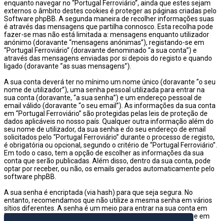
enquanto navegar no “Portugal Ferroviário”, ainda que estes sejam
externos o âmbito destes cookies é proteger as páginas criadas pelo
Software phpBB. A segunda maneira de recolher informações suas
é através das mensagens que partilha connosco. Esta recolha pode
fazer-se mas não está limitada a: mensagens enquanto utilizador
anónimo (doravante “mensagens anónimas”), registando-se em
“Portugal Ferroviário” (doravante denominado “a sua conta”) e
através das mensagens enviadas por si depois do registo e quando
ligado (doravante “as suas mensagens”).
A sua conta deverá ter no mínimo um nome único (doravante “o seu
nome de utilizador”), uma senha pessoal utilizada para entrar na
sua conta (doravante, “a sua senha”) e um endereço pessoal de
email válido (doravante “o seu email”). As informações da sua conta
em “Portugal Ferroviário” são protegidas pelas leis de proteção de
dados aplicáveis no nosso país. Qualquer outra informação além do
seu nome de utilizador, da sua senha e do seu endereço de email
solicitados pelo “Portugal Ferroviário” durante o processo de registo,
é obrigatória ou opcional, segundo o critério de “Portugal Ferroviário”.
Em todo o caso, tem a opção de escolher as informações da sua
conta que serão publicadas. Além disso, dentro da sua conta, pode
optar por receber, ou não, os emails gerados automaticamente pelo
software phpBB.
A sua senha é encriptada (via hash) para que seja segura. No
entanto, recomendamos que não utilize a mesma senha em vários
sítios diferentes. A senha é um meio para entrar na sua conta em
“Portugal Ferroviário”, então por favor guarde-a com cuidado e em