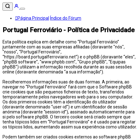
Página Principal
Índice do Fórum
Portugal Ferroviário - Política de Privacidade
Esta política explica em detalhe como “Portugal Ferroviário”
juntamente com as suas empresas afiliadas (doravante "nós",
"nosso", “Portugal Ferroviário”,
“https://board.portugalferroviario.net”) e o phpBB (doravante “eles”,
“phpBB software”, “www.phpbb.com”, “Grupo phpBB”, “Equipas
phpBB”) utilizam a informação recolhida durante as suas sessões
online (doravante denominada “a sua informação”).
Recolheremos informações suas de duas formas. A primeira, ao
navegar no “Portugal Ferroviário” fará com que o Software phpBB
crie cookies que são pequenos ficheiros de texto, transferidos
temporariamente pelos navegadores web para o seu computador.
Os dois primeiros cookies têm a identificação do utilizador
(doravante denominado “user-id”) e um identificador de sessão
anónima (doravante “session-id”), assinado automaticamente para
si pelo software phpBB. O terceiro cookie será criado sempre que
tenha tópicos lidos em “Portugal Ferroviário” e é usado para registar
os tópicos lidos, aumentando assim sua experiência como utilizador.
Podem também ser criados cookies externos ao software phpBB