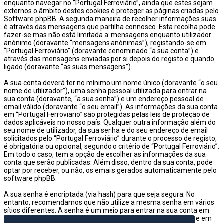
enquanto navegar no “Portugal Ferroviário”, ainda que estes sejam
externos o âmbito destes cookies é proteger as páginas criadas pelo
Software phpBB. A segunda maneira de recolher informações suas
é através das mensagens que partilha connosco. Esta recolha pode
fazer-se mas não está limitada a: mensagens enquanto utilizador
anónimo (doravante “mensagens anónimas”), registando-se em
“Portugal Ferroviário” (doravante denominado “a sua conta”) e
através das mensagens enviadas por si depois do registo e quando
ligado (doravante “as suas mensagens”).
A sua conta deverá ter no mínimo um nome único (doravante “o seu
nome de utilizador”), uma senha pessoal utilizada para entrar na
sua conta (doravante, “a sua senha”) e um endereço pessoal de
email válido (doravante “o seu email”). As informações da sua conta
em “Portugal Ferroviário” são protegidas pelas leis de proteção de
dados aplicáveis no nosso país. Qualquer outra informação além do
seu nome de utilizador, da sua senha e do seu endereço de email
solicitados pelo “Portugal Ferroviário” durante o processo de registo,
é obrigatória ou opcional, segundo o critério de “Portugal Ferroviário”.
Em todo o caso, tem a opção de escolher as informações da sua
conta que serão publicadas. Além disso, dentro da sua conta, pode
optar por receber, ou não, os emails gerados automaticamente pelo
software phpBB.
A sua senha é encriptada (via hash) para que seja segura. No
entanto, recomendamos que não utilize a mesma senha em vários
sítios diferentes. A senha é um meio para entrar na sua conta em
“Portugal Ferroviário”, então por favor guarde-a com cuidado e em