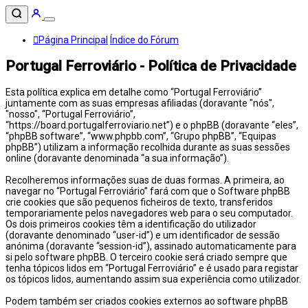
Página Principal
Índice do Fórum
Portugal Ferroviário - Política de Privacidade
Esta política explica em detalhe como “Portugal Ferroviário”
juntamente com as suas empresas afiliadas (doravante "nós",
"nosso", “Portugal Ferroviário”,
“https://board.portugalferroviario.net”) e o phpBB (doravante “eles”,
“phpBB software”, “www.phpbb.com”, “Grupo phpBB”, “Equipas
phpBB”) utilizam a informação recolhida durante as suas sessões
online (doravante denominada “a sua informação”).
Recolheremos informações suas de duas formas. A primeira, ao
navegar no “Portugal Ferroviário” fará com que o Software phpBB
crie cookies que são pequenos ficheiros de texto, transferidos
temporariamente pelos navegadores web para o seu computador.
Os dois primeiros cookies têm a identificação do utilizador
(doravante denominado “user-id”) e um identificador de sessão
anónima (doravante “session-id”), assinado automaticamente para
si pelo software phpBB. O terceiro cookie será criado sempre que
tenha tópicos lidos em “Portugal Ferroviário” e é usado para registar
os tópicos lidos, aumentando assim sua experiência como utilizador.
Podem também ser criados cookies externos ao software phpBB