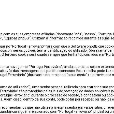
e com as suas empresas afiliadas (doravante "nós", "nosso", “Portugal Fe
, “Equipas phpBB”) utilizam a informação recolhida durante as suas s
r no “Portugal Ferroviário” fará com que o Software phpBB crie cookie
s primeiros cookies têm a identificação do utilizador (doravante den
O terceiro cookie será criado sempre que tenha tópicos lidos em “Portu
o navegar no “Portugal Ferroviário”, ainda que estes sejam externos 
través das mensagens que partilha connosco. Esta recolha pode fazer
al Ferroviário” (doravante denominado “a sua conta”) e através das m
me de utilizador”), uma senha pessoal utilizada para entrar na sua con
Ferroviário” são protegidas pelas leis de proteção de dados aplicáveis
ortugal Ferroviário” durante o processo de registo, é obrigatória ou opci
s. Além disso, dentro da sua conta, pode optar por receber, ou não, o
o, recomendamos que não utilize a mesma senha em vários sítios difere
unstância alguém relacionado com “Portugal Ferroviário”, phpBB ou um 