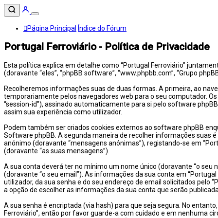
Página Principal
Índice do Fórum
Portugal Ferroviário - Política de Privacidade
Esta política explica em detalhe como “Portugal Ferroviário” juntament
(doravante “eles”, “phpBB software”, “www.phpbb.com”, “Grupo phpBB”
Recolheremos informações suas de duas formas. A primeira, ao navega
temporariamente pelos navegadores web para o seu computador. Os doi
“session-id”), assinado automaticamente para si pelo software phpBB. 
assim sua experiência como utilizador.
Podem também ser criados cookies externos ao software phpBB enquant
Software phpBB. A segunda maneira de recolher informações suas é a
anónimo (doravante “mensagens anónimas”), registando-se em “Portug
(doravante “as suas mensagens”).
A sua conta deverá ter no mínimo um nome único (doravante “o seu no
(doravante “o seu email”). As informações da sua conta em “Portugal 
utilizador, da sua senha e do seu endereço de email solicitados pelo “P
a opção de escolher as informações da sua conta que serão publicada
A sua senha é encriptada (via hash) para que seja segura. No entant
Ferroviário”, então por favor guarde-a com cuidado e em nenhuma circ