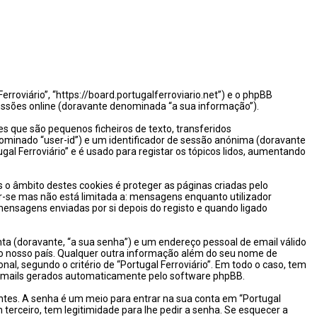
rroviário”, “https://board.portugalferroviario.net”) e o phpBB
essões online (doravante denominada “a sua informação”).
s que são pequenos ficheiros de texto, transferidos
ominado “user-id”) e um identificador de sessão anónima (doravante
gal Ferroviário” e é usado para registar os tópicos lidos, aumentando
o âmbito destes cookies é proteger as páginas criadas pelo
-se mas não está limitada a: mensagens enquanto utilizador
ensagens enviadas por si depois do registo e quando ligado
ta (doravante, “a sua senha”) e um endereço pessoal de email válido
 no nosso país. Qualquer outra informação além do seu nome de
onal, segundo o critério de “Portugal Ferroviário”. Em todo o caso, tem
s emails gerados automaticamente pelo software phpBB.
ntes. A senha é um meio para entrar na sua conta em “Portugal
terceiro, tem legitimidade para lhe pedir a senha. Se esquecer a