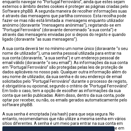
enquanto navegar no “Portugal Ferroviário”, ainda que estes sejam
externos o âmbito destes cookies é proteger as páginas criadas pelo
Software phpBB. A segunda maneira de recolher informações suas
é através das mensagens que partilha connosco. Esta recolha pode
fazer-se mas não está limitada a: mensagens enquanto utilizador
anónimo (doravante “mensagens anónimas”), registando-se em
“Portugal Ferroviário” (doravante denominado “a sua conta”) e
através das mensagens enviadas por si depois do registo e quando
ligado (doravante “as suas mensagens”).
A sua conta deverá ter no mínimo um nome único (doravante “o seu
nome de utilizador”), uma senha pessoal utilizada para entrar na
sua conta (doravante, “a sua senha”) e um endereço pessoal de
email válido (doravante “o seu email”). As informações da sua conta
em “Portugal Ferroviário” são protegidas pelas leis de proteção de
dados aplicáveis no nosso país. Qualquer outra informação além do
seu nome de utilizador, da sua senha e do seu endereço de email
solicitados pelo “Portugal Ferroviário” durante o processo de registo,
é obrigatória ou opcional, segundo o critério de “Portugal Ferroviário”.
Em todo o caso, tem a opção de escolher as informações da sua
conta que serão publicadas. Além disso, dentro da sua conta, pode
optar por receber, ou não, os emails gerados automaticamente pelo
software phpBB.
A sua senha é encriptada (via hash) para que seja segura. No
entanto, recomendamos que não utilize a mesma senha em vários
sítios diferentes. A senha é um meio para entrar na sua conta em
“Portugal Ferroviário”, então por favor guarde-a com cuidado e em