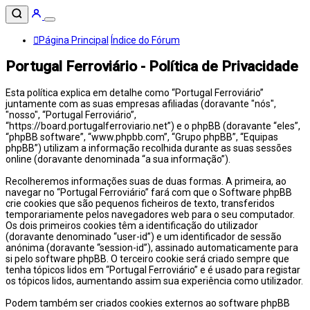
Página Principal
Índice do Fórum
Portugal Ferroviário - Política de Privacidade
Esta política explica em detalhe como “Portugal Ferroviário”
juntamente com as suas empresas afiliadas (doravante "nós",
"nosso", “Portugal Ferroviário”,
“https://board.portugalferroviario.net”) e o phpBB (doravante “eles”,
“phpBB software”, “www.phpbb.com”, “Grupo phpBB”, “Equipas
phpBB”) utilizam a informação recolhida durante as suas sessões
online (doravante denominada “a sua informação”).
Recolheremos informações suas de duas formas. A primeira, ao
navegar no “Portugal Ferroviário” fará com que o Software phpBB
crie cookies que são pequenos ficheiros de texto, transferidos
temporariamente pelos navegadores web para o seu computador.
Os dois primeiros cookies têm a identificação do utilizador
(doravante denominado “user-id”) e um identificador de sessão
anónima (doravante “session-id”), assinado automaticamente para
si pelo software phpBB. O terceiro cookie será criado sempre que
tenha tópicos lidos em “Portugal Ferroviário” e é usado para registar
os tópicos lidos, aumentando assim sua experiência como utilizador.
Podem também ser criados cookies externos ao software phpBB