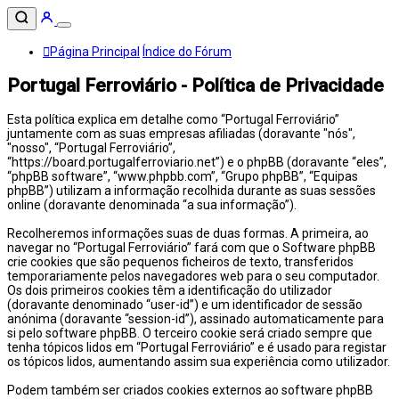
Página Principal
Índice do Fórum
Portugal Ferroviário - Política de Privacidade
Esta política explica em detalhe como “Portugal Ferroviário”
juntamente com as suas empresas afiliadas (doravante "nós",
"nosso", “Portugal Ferroviário”,
“https://board.portugalferroviario.net”) e o phpBB (doravante “eles”,
“phpBB software”, “www.phpbb.com”, “Grupo phpBB”, “Equipas
phpBB”) utilizam a informação recolhida durante as suas sessões
online (doravante denominada “a sua informação”).
Recolheremos informações suas de duas formas. A primeira, ao
navegar no “Portugal Ferroviário” fará com que o Software phpBB
crie cookies que são pequenos ficheiros de texto, transferidos
temporariamente pelos navegadores web para o seu computador.
Os dois primeiros cookies têm a identificação do utilizador
(doravante denominado “user-id”) e um identificador de sessão
anónima (doravante “session-id”), assinado automaticamente para
si pelo software phpBB. O terceiro cookie será criado sempre que
tenha tópicos lidos em “Portugal Ferroviário” e é usado para registar
os tópicos lidos, aumentando assim sua experiência como utilizador.
Podem também ser criados cookies externos ao software phpBB