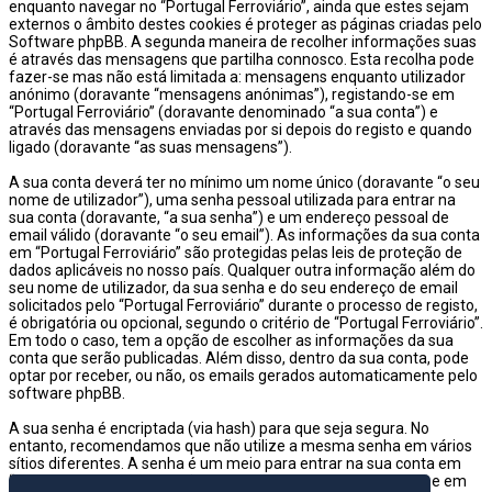
enquanto navegar no “Portugal Ferroviário”, ainda que estes sejam
externos o âmbito destes cookies é proteger as páginas criadas pelo
Software phpBB. A segunda maneira de recolher informações suas
é através das mensagens que partilha connosco. Esta recolha pode
fazer-se mas não está limitada a: mensagens enquanto utilizador
anónimo (doravante “mensagens anónimas”), registando-se em
“Portugal Ferroviário” (doravante denominado “a sua conta”) e
através das mensagens enviadas por si depois do registo e quando
ligado (doravante “as suas mensagens”).
A sua conta deverá ter no mínimo um nome único (doravante “o seu
nome de utilizador”), uma senha pessoal utilizada para entrar na
sua conta (doravante, “a sua senha”) e um endereço pessoal de
email válido (doravante “o seu email”). As informações da sua conta
em “Portugal Ferroviário” são protegidas pelas leis de proteção de
dados aplicáveis no nosso país. Qualquer outra informação além do
seu nome de utilizador, da sua senha e do seu endereço de email
solicitados pelo “Portugal Ferroviário” durante o processo de registo,
é obrigatória ou opcional, segundo o critério de “Portugal Ferroviário”.
Em todo o caso, tem a opção de escolher as informações da sua
conta que serão publicadas. Além disso, dentro da sua conta, pode
optar por receber, ou não, os emails gerados automaticamente pelo
software phpBB.
A sua senha é encriptada (via hash) para que seja segura. No
entanto, recomendamos que não utilize a mesma senha em vários
sítios diferentes. A senha é um meio para entrar na sua conta em
“Portugal Ferroviário”, então por favor guarde-a com cuidado e em