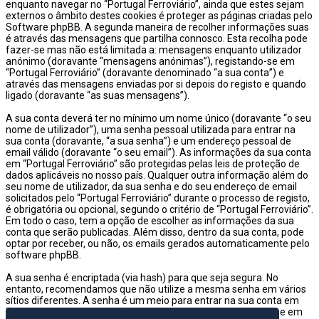
enquanto navegar no “Portugal Ferroviário”, ainda que estes sejam
externos o âmbito destes cookies é proteger as páginas criadas pelo
Software phpBB. A segunda maneira de recolher informações suas
é através das mensagens que partilha connosco. Esta recolha pode
fazer-se mas não está limitada a: mensagens enquanto utilizador
anónimo (doravante “mensagens anónimas”), registando-se em
“Portugal Ferroviário” (doravante denominado “a sua conta”) e
através das mensagens enviadas por si depois do registo e quando
ligado (doravante “as suas mensagens”).
A sua conta deverá ter no mínimo um nome único (doravante “o seu
nome de utilizador”), uma senha pessoal utilizada para entrar na
sua conta (doravante, “a sua senha”) e um endereço pessoal de
email válido (doravante “o seu email”). As informações da sua conta
em “Portugal Ferroviário” são protegidas pelas leis de proteção de
dados aplicáveis no nosso país. Qualquer outra informação além do
seu nome de utilizador, da sua senha e do seu endereço de email
solicitados pelo “Portugal Ferroviário” durante o processo de registo,
é obrigatória ou opcional, segundo o critério de “Portugal Ferroviário”.
Em todo o caso, tem a opção de escolher as informações da sua
conta que serão publicadas. Além disso, dentro da sua conta, pode
optar por receber, ou não, os emails gerados automaticamente pelo
software phpBB.
A sua senha é encriptada (via hash) para que seja segura. No
entanto, recomendamos que não utilize a mesma senha em vários
sítios diferentes. A senha é um meio para entrar na sua conta em
“Portugal Ferroviário”, então por favor guarde-a com cuidado e em