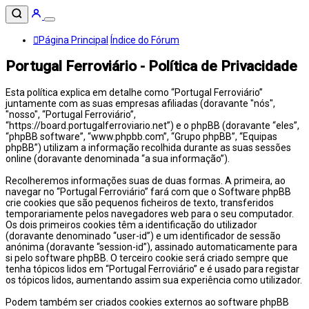
Página Principal
Índice do Fórum
Portugal Ferroviário - Política de Privacidade
Esta política explica em detalhe como “Portugal Ferroviário”
juntamente com as suas empresas afiliadas (doravante "nós",
"nosso", “Portugal Ferroviário”,
“https://board.portugalferroviario.net”) e o phpBB (doravante “eles”,
“phpBB software”, “www.phpbb.com”, “Grupo phpBB”, “Equipas
phpBB”) utilizam a informação recolhida durante as suas sessões
online (doravante denominada “a sua informação”).
Recolheremos informações suas de duas formas. A primeira, ao
navegar no “Portugal Ferroviário” fará com que o Software phpBB
crie cookies que são pequenos ficheiros de texto, transferidos
temporariamente pelos navegadores web para o seu computador.
Os dois primeiros cookies têm a identificação do utilizador
(doravante denominado “user-id”) e um identificador de sessão
anónima (doravante “session-id”), assinado automaticamente para
si pelo software phpBB. O terceiro cookie será criado sempre que
tenha tópicos lidos em “Portugal Ferroviário” e é usado para registar
os tópicos lidos, aumentando assim sua experiência como utilizador.
Podem também ser criados cookies externos ao software phpBB