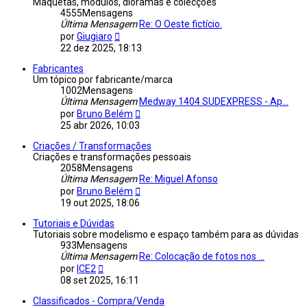
Maquetas, módulos, dioramas e colecções
4555
Mensagens
Última Mensagem
Re: O Oeste fictício.
Veja
por
Giugiaro
a
22 dez 2025, 18:13
última
Mensagem
Fabricantes
Um tópico por fabricante/marca
1002
Mensagens
Última Mensagem
Medway 1404 SUDEXPRESS - Ap...
Veja
por
Bruno Belém
a
25 abr 2026, 10:03
última
Mensagem
Criações / Transformações
Criações e transformações pessoais
2058
Mensagens
Última Mensagem
Re: Miguel Afonso
Veja
por
Bruno Belém
a
19 out 2025, 18:06
última
Mensagem
Tutoriais e Dúvidas
Tutoriais sobre modelismo e espaço também para as dúvidas
933
Mensagens
Última Mensagem
Re: Colocação de fotos nos ...
Veja
por
ICE2
a
08 set 2025, 16:11
última
Mensagem
Classificados - Compra/Venda