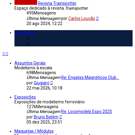
Revista Trainspotter
Espaço dedicado à revista
Trainspotter
.
495
Mensagens
Veja
Última Mensagem
por
Carlos Loução
a
20 ago 2024, 12:22
última
Mensagem
Modelismo
Assuntos Gerais
Modelismo à escala
698
Mensagens
Última Mensagem
Re: Engates Magnéticos Club...
Veja
por
Giugiaro
a
22 mai 2026, 10:18
última
Mensagem
Exposições
Exposições de modelismo ferroviário
1276
Mensagens
Última Mensagem
Re: Locomodels Expo 2025
Veja
por
Bruno Belém
a
05 dez 2025, 23:51
última
Mensagem
Maquetas / Módulos