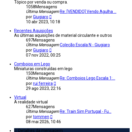
Tópico por venda ou compra.
1058
Mensagens
Última Mensagem
Re: [VENDIDO] Vendo Agulha ...
Veja
por
Giugiaro
a
10 abr 2023, 10:18
última
Mensagem
Recentes Aquisições
As últimas aquisições de material circulante e outros
697
Mensagens
Última Mensagem
Coleção Escala N - Giugiaro
Veja
por
Giugiaro
a
07 nov 2022, 00:25
última
Mensagem
Comboios em Lego
Miniaturas construídas em lego
150
Mensagens
Última Mensagem
Re: Comboios Lego Escala 1:...
Veja
por
rui ferreira
a
29 ago 2023, 22:16
última
Mensagem
Virtual
A realidade virtual
627
Mensagens
Última Mensagem
Re: Train Sim Portugal - Fu...
Veja
por
tommen
a
08 mai 2026, 10:46
última
Mensagem
Detalhes da mensagem