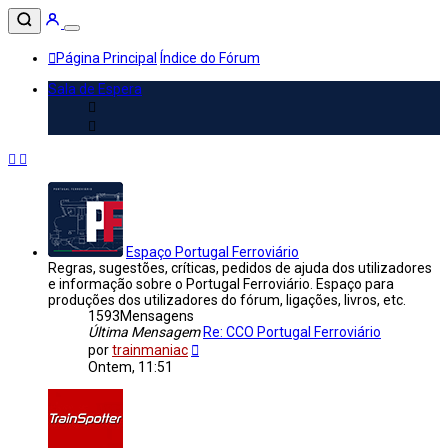
Página Principal
Índice do Fórum
Sala de Espera
Espaço Portugal Ferroviário
Regras, sugestões, críticas, pedidos de ajuda dos utilizadores
e informação sobre o Portugal Ferroviário. Espaço para
produções dos utilizadores do fórum, ligações, livros, etc.
1593
Mensagens
Última Mensagem
Re: CCO Portugal Ferroviário
Veja
por
trainmaniac
a
Ontem, 11:51
última
Mensagem