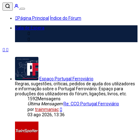
Página Principal
Índice do Fórum
Sala de Espera
Espaço Portugal Ferroviário
Regras, sugestões, críticas, pedidos de ajuda dos utilizadores
e informação sobre o Portugal Ferroviário. Espaço para
produções dos utilizadores do fórum, ligações, livros, etc.
1592
Mensagens
Última Mensagem
Re: CCO Portugal Ferroviário
Veja
por
trainmaniac
a
03 ago 2026, 13:36
última
Mensagem