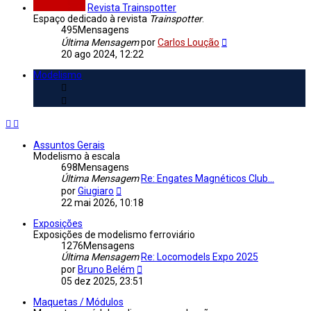
Revista Trainspotter
Espaço dedicado à revista
Trainspotter
.
495
Mensagens
Veja
Última Mensagem
por
Carlos Loução
a
20 ago 2024, 12:22
última
Mensagem
Modelismo
Assuntos Gerais
Modelismo à escala
698
Mensagens
Última Mensagem
Re: Engates Magnéticos Club...
Veja
por
Giugiaro
a
22 mai 2026, 10:18
última
Mensagem
Exposições
Exposições de modelismo ferroviário
1276
Mensagens
Última Mensagem
Re: Locomodels Expo 2025
Veja
por
Bruno Belém
a
05 dez 2025, 23:51
última
Mensagem
Maquetas / Módulos