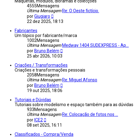
Maquetas, módulos, dioramas e colecções
4555
Mensagens
Última Mensagem
Re: O Oeste fictício.
Veja
por
Giugiaro
a
22 dez 2025, 18:13
última
Mensagem
Fabricantes
Um tópico por fabricante/marca
1002
Mensagens
Última Mensagem
Medway 1404 SUDEXPRESS - Ap...
Veja
por
Bruno Belém
a
25 abr 2026, 10:03
última
Mensagem
Criações / Transformações
Criações e transformações pessoais
2058
Mensagens
Última Mensagem
Re: Miguel Afonso
Veja
por
Bruno Belém
a
19 out 2025, 18:06
última
Mensagem
Tutoriais e Dúvidas
Tutoriais sobre modelismo e espaço também para as dúvidas
933
Mensagens
Última Mensagem
Re: Colocação de fotos nos ...
Veja
por
ICE2
a
08 set 2025, 16:11
última
Mensagem
Classificados - Compra/Venda