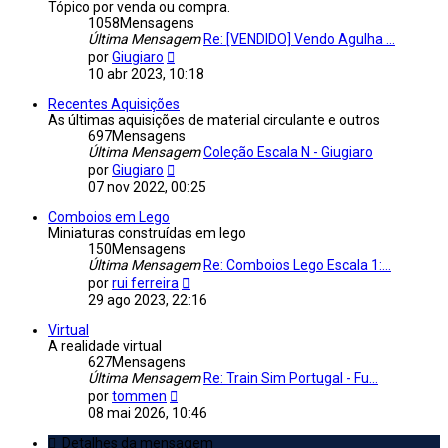
Tópico por venda ou compra.
1058
Mensagens
Última Mensagem
Re: [VENDIDO] Vendo Agulha ...
Veja
por
Giugiaro
a
10 abr 2023, 10:18
última
Mensagem
Recentes Aquisições
As últimas aquisições de material circulante e outros
697
Mensagens
Última Mensagem
Coleção Escala N - Giugiaro
Veja
por
Giugiaro
a
07 nov 2022, 00:25
última
Mensagem
Comboios em Lego
Miniaturas construídas em lego
150
Mensagens
Última Mensagem
Re: Comboios Lego Escala 1:...
Veja
por
rui ferreira
a
29 ago 2023, 22:16
última
Mensagem
Virtual
A realidade virtual
627
Mensagens
Última Mensagem
Re: Train Sim Portugal - Fu...
Veja
por
tommen
a
08 mai 2026, 10:46
última
Mensagem
Detalhes da mensagem