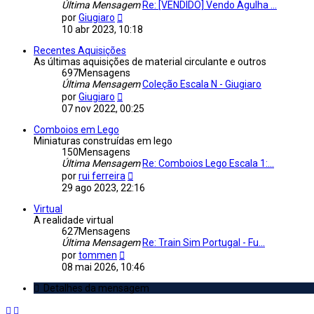
Última Mensagem
Re: [VENDIDO] Vendo Agulha ...
Veja
por
Giugiaro
a
10 abr 2023, 10:18
última
Mensagem
Recentes Aquisições
As últimas aquisições de material circulante e outros
697
Mensagens
Última Mensagem
Coleção Escala N - Giugiaro
Veja
por
Giugiaro
a
07 nov 2022, 00:25
última
Mensagem
Comboios em Lego
Miniaturas construídas em lego
150
Mensagens
Última Mensagem
Re: Comboios Lego Escala 1:...
Veja
por
rui ferreira
a
29 ago 2023, 22:16
última
Mensagem
Virtual
A realidade virtual
627
Mensagens
Última Mensagem
Re: Train Sim Portugal - Fu...
Veja
por
tommen
a
08 mai 2026, 10:46
última
Mensagem
Detalhes da mensagem