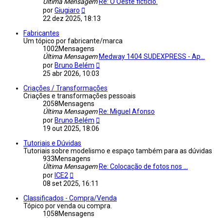
Última Mensagem
Re: O Oeste fictício.
Veja
por
Giugiaro
a
22 dez 2025, 18:13
última
Mensagem
Fabricantes
Um tópico por fabricante/marca
1002
Mensagens
Última Mensagem
Medway 1404 SUDEXPRESS - Ap...
Veja
por
Bruno Belém
a
25 abr 2026, 10:03
última
Mensagem
Criações / Transformações
Criações e transformações pessoais
2058
Mensagens
Última Mensagem
Re: Miguel Afonso
Veja
por
Bruno Belém
a
19 out 2025, 18:06
última
Mensagem
Tutoriais e Dúvidas
Tutoriais sobre modelismo e espaço também para as dúvidas
933
Mensagens
Última Mensagem
Re: Colocação de fotos nos ...
Veja
por
ICE2
a
08 set 2025, 16:11
última
Mensagem
Classificados - Compra/Venda
Tópico por venda ou compra.
1058
Mensagens