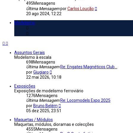
495
Mensagens
Veja
Última Mensagem
por
Carlos Loução
a
20 ago 2024, 12:22
última
Mensagem
Modelismo
Assuntos Gerais
Modelismo à escala
698
Mensagens
Última Mensagem
Re: Engates Magnéticos Club...
Veja
por
Giugiaro
a
22 mai 2026, 10:18
última
Mensagem
Exposições
Exposições de modelismo ferroviário
1276
Mensagens
Última Mensagem
Re: Locomodels Expo 2025
Veja
por
Bruno Belém
a
05 dez 2025, 23:51
última
Mensagem
Maquetas / Módulos
Maquetas, módulos, dioramas e colecções
4555
Mensagens