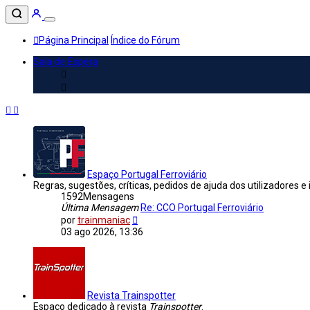
Página Principal
Índice do Fórum
Sala de Espera
Espaço Portugal Ferroviário
Regras, sugestões, críticas, pedidos de ajuda dos utilizadores e
1592
Mensagens
Última Mensagem
Re: CCO Portugal Ferroviário
Veja
por
trainmaniac
a
03 ago 2026, 13:36
última
Mensagem
Revista Trainspotter
Espaço dedicado à revista
Trainspotter
.