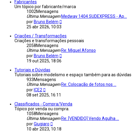
Mensagem
Fabricantes
Um tópico por fabricante/marca
1002
Mensagens
Última Mensagem
Medway 1404 SUDEXPRESS - Ap...
Veja
por
Bruno Belém
a
25 abr 2026, 10:03
última
Mensagem
Criações / Transformações
Criações e transformações pessoais
2058
Mensagens
Última Mensagem
Re: Miguel Afonso
Veja
por
Bruno Belém
a
19 out 2025, 18:06
última
Mensagem
Tutoriais e Dúvidas
Tutoriais sobre modelismo e espaço também para as dúvidas
933
Mensagens
Última Mensagem
Re: Colocação de fotos nos ...
Veja
por
ICE2
a
08 set 2025, 16:11
última
Mensagem
Classificados - Compra/Venda
Tópico por venda ou compra.
1058
Mensagens
Última Mensagem
Re: [VENDIDO] Vendo Agulha ...
Veja
por
Giugiaro
a
10 abr 2023, 10:18
última