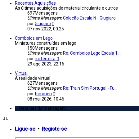
Mensagem
Recentes Aquisições
As últimas aquisições de material circulante e outros
697
Mensagens
Última Mensagem
Coleção Escala N - Giugiaro
Veja
por
Giugiaro
a
07 nov 2022, 00:25
última
Mensagem
Comboios em Lego
Miniaturas construídas em lego
150
Mensagens
Última Mensagem
Re: Comboios Lego Escala 1:...
Veja
por
rui ferreira
a
29 ago 2023, 22:16
última
Mensagem
Virtual
A realidade virtual
627
Mensagens
Última Mensagem
Re: Train Sim Portugal - Fu...
Veja
por
tommen
a
08 mai 2026, 10:46
última
Mensagem
Detalhes da mensagem
Ligue-se
•
Registe-se