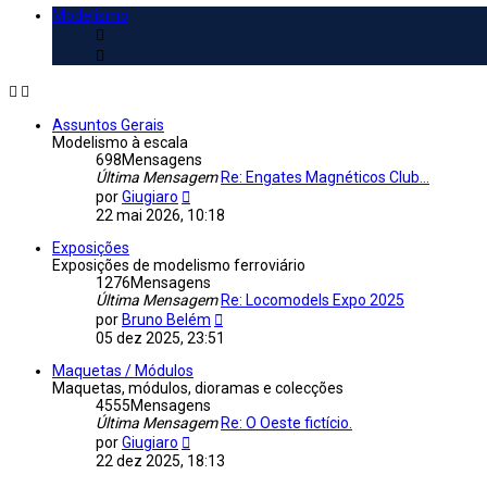
Mensagem
Modelismo
Assuntos Gerais
Modelismo à escala
698
Mensagens
Última Mensagem
Re: Engates Magnéticos Club...
Veja
por
Giugiaro
a
22 mai 2026, 10:18
última
Mensagem
Exposições
Exposições de modelismo ferroviário
1276
Mensagens
Última Mensagem
Re: Locomodels Expo 2025
Veja
por
Bruno Belém
a
05 dez 2025, 23:51
última
Mensagem
Maquetas / Módulos
Maquetas, módulos, dioramas e colecções
4555
Mensagens
Última Mensagem
Re: O Oeste fictício.
Veja
por
Giugiaro
a
22 dez 2025, 18:13
última