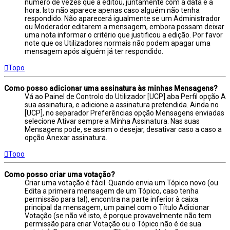
número de vezes que a editou, juntamente com a data e a
hora. Isto não aparece apenas caso alguém não tenha
respondido. Não aparecerá igualmente se um Administrador
ou Moderador editarem a mensagem, embora possam deixar
uma nota informar o critério que justificou a edição. Por favor
note que os Utilizadores normais não podem apagar uma
mensagem após alguém já ter respondido.
Topo
Como posso adicionar uma assinatura às minhas Mensagens?
Vá ao Painel de Controlo do Utilizador [UCP] aba Perfil opção A
sua assinatura, e adicione a assinatura pretendida. Ainda no
[UCP], no separador Preferências opção Mensagens enviadas
selecione Ativar sempre a Minha Assinatura. Nas suas
Mensagens pode, se assim o desejar, desativar caso a caso a
opção Anexar assinatura.
Topo
Como posso criar uma votação?
Criar uma votação é fácil. Quando envia um Tópico novo (ou
Edita a primeira mensagem de um Tópico, caso tenha
permissão para tal), encontra na parte inferior à caixa
principal da mensagem, um painel com o Título Adicionar
Votação (se não vê isto, é porque provavelmente não tem
permissão para criar Votação ou o Tópico não é de sua