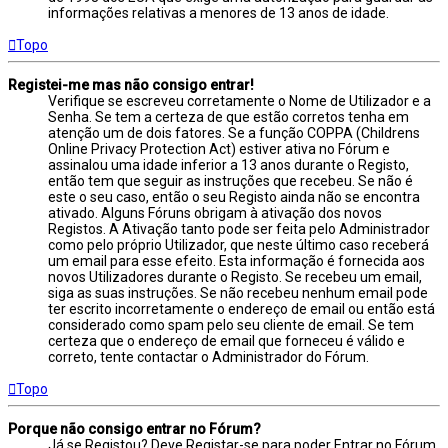
informações relativas a menores de 13 anos de idade.
Topo
Registei-me mas não consigo entrar!
Verifique se escreveu corretamente o Nome de Utilizador e a
Senha. Se tem a certeza de que estão corretos tenha em
atenção um de dois fatores. Se a função COPPA (Childrens
Online Privacy Protection Act) estiver ativa no Fórum e
assinalou uma idade inferior a 13 anos durante o Registo,
então tem que seguir as instruções que recebeu. Se não é
este o seu caso, então o seu Registo ainda não se encontra
ativado. Alguns Fóruns obrigam à ativação dos novos
Registos. A Ativação tanto pode ser feita pelo Administrador
como pelo próprio Utilizador, que neste último caso receberá
um email para esse efeito. Esta informação é fornecida aos
novos Utilizadores durante o Registo. Se recebeu um email,
siga as suas instruções. Se não recebeu nenhum email pode
ter escrito incorretamente o endereço de email ou então está
considerado como spam pelo seu cliente de email. Se tem
certeza que o endereço de email que forneceu é válido e
correto, tente contactar o Administrador do Fórum.
Topo
Porque não consigo entrar no Fórum?
Já se Registou? Deve Registar-se para poder Entrar no Fórum.