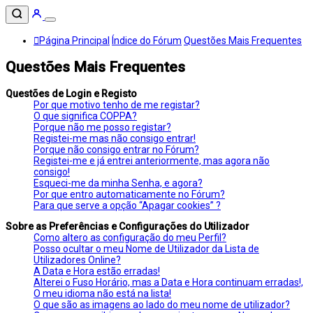
Página Principal
Índice do Fórum
Questões Mais Frequentes
Questões Mais Frequentes
Questões de Login e Registo
Por que motivo tenho de me registar?
O que significa COPPA?
Porque não me posso registar?
Registei-me mas não consigo entrar!
Porque não consigo entrar no Fórum?
Registei-me e já entrei anteriormente, mas agora não
consigo!
Esqueci-me da minha Senha, e agora?
Por que entro automaticamente no Fórum?
Para que serve a opção “Apagar cookies” ?
Sobre as Preferências e Configurações do Utilizador
Como altero as configuração do meu Perfil?
Posso ocultar o meu Nome de Utilizador da Lista de
Utilizadores Online?
A Data e Hora estão erradas!
Alterei o Fuso Horário, mas a Data e Hora continuam erradas!,
O meu idioma não está na lista!
O que são as imagens ao lado do meu nome de utilizador?