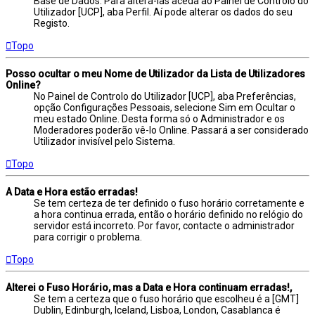
Base de Dados. Para alterá-las aceda ao Painel de Controlo do
Utilizador [UCP], aba Perfil. Aí pode alterar os dados do seu
Registo.
Topo
Posso ocultar o meu Nome de Utilizador da Lista de Utilizadores
Online?
No Painel de Controlo do Utilizador [UCP], aba Preferências,
opção Configurações Pessoais, selecione Sim em Ocultar o
meu estado Online. Desta forma só o Administrador e os
Moderadores poderão vê-lo Online. Passará a ser considerado
Utilizador invisível pelo Sistema.
Topo
A Data e Hora estão erradas!
Se tem certeza de ter definido o fuso horário corretamente e
a hora continua errada, então o horário definido no relógio do
servidor está incorreto. Por favor, contacte o administrador
para corrigir o problema.
Topo
Alterei o Fuso Horário, mas a Data e Hora continuam erradas!,
Se tem a certeza que o fuso horário que escolheu é a [GMT]
Dublin, Edinburgh, Iceland, Lisboa, London, Casablanca é