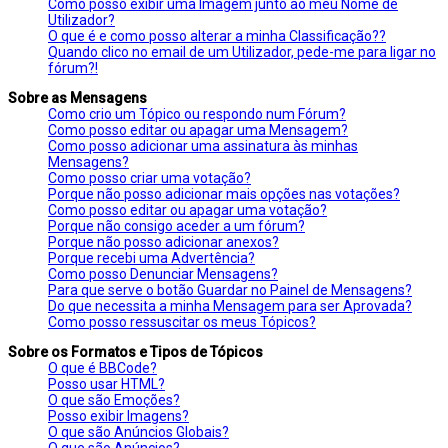
Como posso exibir uma Imagem junto ao meu Nome de
Utilizador?
O que é e como posso alterar a minha Classificação??
Quando clico no email de um Utilizador, pede-me para ligar no
fórum?!
Sobre as Mensagens
Como crio um Tópico ou respondo num Fórum?
Como posso editar ou apagar uma Mensagem?
Como posso adicionar uma assinatura às minhas
Mensagens?
Como posso criar uma votação?
Porque não posso adicionar mais opções nas votações?
Como posso editar ou apagar uma votação?
Porque não consigo aceder a um fórum?
Porque não posso adicionar anexos?
Porque recebi uma Advertência?
Como posso Denunciar Mensagens?
Para que serve o botão Guardar no Painel de Mensagens?
Do que necessita a minha Mensagem para ser Aprovada?
Como posso ressuscitar os meus Tópicos?
Sobre os Formatos e Tipos de Tópicos
O que é BBCode?
Posso usar HTML?
O que são Emoções?
Posso exibir Imagens?
O que são Anúncios Globais?
O que são Anúncios?