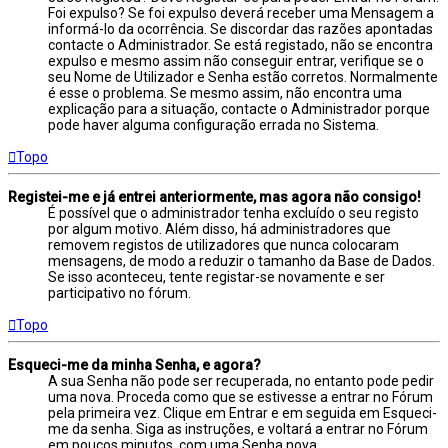
Foi expulso? Se foi expulso deverá receber uma Mensagem a
informá-lo da ocorrência. Se discordar das razões apontadas
contacte o Administrador. Se está registado, não se encontra
expulso e mesmo assim não conseguir entrar, verifique se o
seu Nome de Utilizador e Senha estão corretos. Normalmente
é esse o problema. Se mesmo assim, não encontra uma
explicação para a situação, contacte o Administrador porque
pode haver alguma configuração errada no Sistema.
Topo
Registei-me e já entrei anteriormente, mas agora não consigo!
É possível que o administrador tenha excluído o seu registo
por algum motivo. Além disso, há administradores que
removem registos de utilizadores que nunca colocaram
mensagens, de modo a reduzir o tamanho da Base de Dados.
Se isso aconteceu, tente registar-se novamente e ser
participativo no fórum.
Topo
Esqueci-me da minha Senha, e agora?
A sua Senha não pode ser recuperada, no entanto pode pedir
uma nova. Proceda como que se estivesse a entrar no Fórum
pela primeira vez. Clique em Entrar e em seguida em Esqueci-
me da senha. Siga as instruções, e voltará a entrar no Fórum
em poucos minutos, com uma Senha nova.