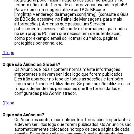
Regra geral pode incluir imagens nas suas Mensagens. No
entanto não existe forma de as armazenar usando o phpBB.
Para exibir uma imagem utilize as TAGs BBcode
[img]http://endereço.da.imagem.com[/img], (consulte o Guia
de BBCode, acessível no Painel de Mensagens, para mais
informações). A menos que possua um Servidor
publicamente acessível não pode exibir imagens guardadas
no seu próprio PC, nem que necessitem de autenticação,
como por exemplo email do Hotmail ou Yahoo, páginas
protegidas por senha, etc.
Topo
O que são Anúncios Globais?
Os Anúncios Globais contêm normalmente informações
importantes e devem ser lidos logo que forem publicados.
Eles irão aparecer no topo de todas as secções e também
com o seu Painel de Utilizadores. Se pode ou não utilizar essa
função, depende das permissões que lhe foram dadas e
configuradas pelo Administrador.
Topo
O que são Anúncios?
Os Anúncios contêm normalmente informações importantes
e devem ser lidos logo que forem publicados. Os Anúncios são
automaticamente colocados no topo de cada página de cada