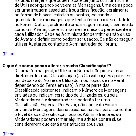
Há duas imagens que podem aparecer junto com um nome
de Utilizador quando se veem as Mensagens. Uma delas pode
ser uma imagem associada à sua classificação, geralmente
na forma de blocos, estrelas ou pontos, indicando a
quantidade de mensagens que tenha feito ou o seu estatuto
no Fórum. Outra, geralmente uma imagem maior, é conhecida
como um Avatar, que é normalmente única ou pertencente a
cada Utilizador. Cabe ao Administrador permitir ou não o uso
de Avatar e definir como podem ser usados. Se não conseguir
utilizar Avatares, contacte o Administrador do Fórum.
Topo
O que é e como posso alterar a minha Classificação??
De uma forma geral, o Utilizador Normal não pode alterar
diretamente a sua Classificação (as Classificações aparecem
por debaixo do Nome de Utilizador nos Tópicos e no Perfil,
dependendo do Tema em uso). A maior parte das
Classificação existentes, indicam o Número de Mensagens
enviadas ou indicam certo tipo de Utilizadores, ou seja,
Moderadores e Administradores poderão ter uma
Classificação Especial. Por Favor, não abuse do Fórum
enviando Mensagens desnecessárias apenas para aumentar
o Nível da sua Classificação, pois os Administradores ou
Moderadores podem tomar alguma atitude contra si, se
considerarem que está a ter atitudes abusivas.
Topo