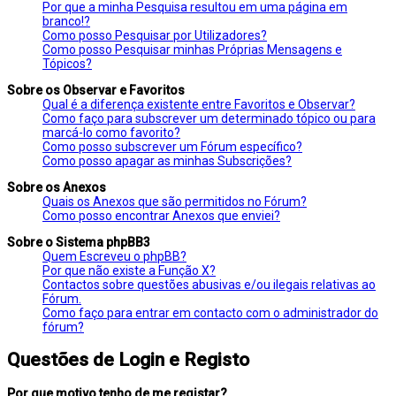
Por que a minha Pesquisa resultou em uma página em
branco!?
Como posso Pesquisar por Utilizadores?
Como posso Pesquisar minhas Próprias Mensagens e
Tópicos?
Sobre os Observar e Favoritos
Qual é a diferença existente entre Favoritos e Observar?
Como faço para subscrever um determinado tópico ou para
marcá-lo como favorito?
Como posso subscrever um Fórum específico?
Como posso apagar as minhas Subscrições?
Sobre os Anexos
Quais os Anexos que são permitidos no Fórum?
Como posso encontrar Anexos que enviei?
Sobre o Sistema phpBB3
Quem Escreveu o phpBB?
Por que não existe a Função X?
Contactos sobre questões abusivas e/ou ilegais relativas ao
Fórum.
Como faço para entrar em contacto com o administrador do
fórum?
Questões de Login e Registo
Por que motivo tenho de me registar?