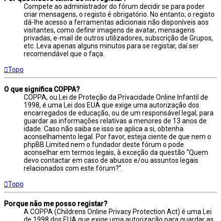
Compete ao administrador do fórum decidir se para poder
criar mensagens, o registo é obrigatório. No entanto; o registo
dá-lhe acesso a ferramentas adicionais não disponíveis aos
visitantes, como definir imagens de avatar, mensagens
privadas, e-mail de outros utilizadores, subscrição de Grupos,
etc. Leva apenas alguns minutos para se registar, daí ser
recomendável que o faça.
Topo
O que significa COPPA?
COPPA, ou Lei de Proteção da Privacidade Online Infantil de
1998, é uma Lei dos EUA que exige uma autorização dos
encarregados de educação, ou de um responsável legal, para
guardar as informações relativas a menores de 13 anos de
idade. Caso não saiba se isso se aplica a si, obtenha
aconselhamento legal. Por favor, esteja ciente de que nem o
phpBB Limited nem o fundador deste fórum o pode
aconselhar em termos legais, à exceção da questão “Quem
devo contactar em caso de abusos e/ou assuntos legais
relacionados com este fórum?”.
Topo
Porque não me posso registar?
A COPPA (Childrens Online Privacy Protection Act) é uma Lei
de 1998 dos EUA que exige uma autorização para guardar as