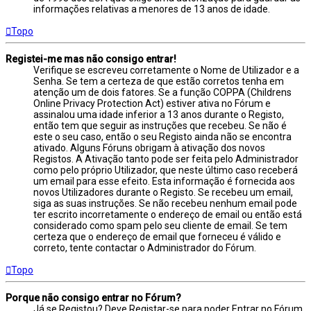
informações relativas a menores de 13 anos de idade.
Topo
Registei-me mas não consigo entrar!
Verifique se escreveu corretamente o Nome de Utilizador e a
Senha. Se tem a certeza de que estão corretos tenha em
atenção um de dois fatores. Se a função COPPA (Childrens
Online Privacy Protection Act) estiver ativa no Fórum e
assinalou uma idade inferior a 13 anos durante o Registo,
então tem que seguir as instruções que recebeu. Se não é
este o seu caso, então o seu Registo ainda não se encontra
ativado. Alguns Fóruns obrigam à ativação dos novos
Registos. A Ativação tanto pode ser feita pelo Administrador
como pelo próprio Utilizador, que neste último caso receberá
um email para esse efeito. Esta informação é fornecida aos
novos Utilizadores durante o Registo. Se recebeu um email,
siga as suas instruções. Se não recebeu nenhum email pode
ter escrito incorretamente o endereço de email ou então está
considerado como spam pelo seu cliente de email. Se tem
certeza que o endereço de email que forneceu é válido e
correto, tente contactar o Administrador do Fórum.
Topo
Porque não consigo entrar no Fórum?
Já se Registou? Deve Registar-se para poder Entrar no Fórum.