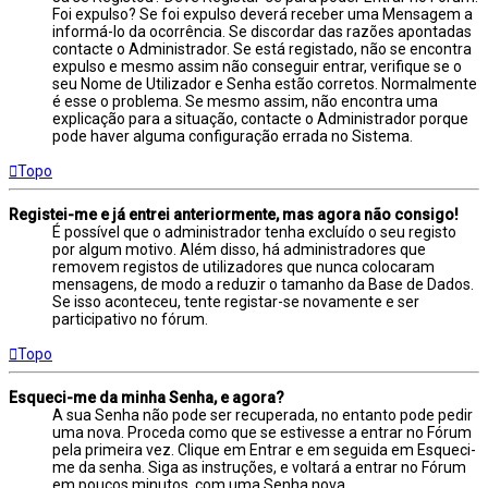
Foi expulso? Se foi expulso deverá receber uma Mensagem a
informá-lo da ocorrência. Se discordar das razões apontadas
contacte o Administrador. Se está registado, não se encontra
expulso e mesmo assim não conseguir entrar, verifique se o
seu Nome de Utilizador e Senha estão corretos. Normalmente
é esse o problema. Se mesmo assim, não encontra uma
explicação para a situação, contacte o Administrador porque
pode haver alguma configuração errada no Sistema.
Topo
Registei-me e já entrei anteriormente, mas agora não consigo!
É possível que o administrador tenha excluído o seu registo
por algum motivo. Além disso, há administradores que
removem registos de utilizadores que nunca colocaram
mensagens, de modo a reduzir o tamanho da Base de Dados.
Se isso aconteceu, tente registar-se novamente e ser
participativo no fórum.
Topo
Esqueci-me da minha Senha, e agora?
A sua Senha não pode ser recuperada, no entanto pode pedir
uma nova. Proceda como que se estivesse a entrar no Fórum
pela primeira vez. Clique em Entrar e em seguida em Esqueci-
me da senha. Siga as instruções, e voltará a entrar no Fórum
em poucos minutos, com uma Senha nova.