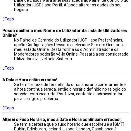
Base de Dados. Para alterá-las aceda ao Painel de Controlo do
Utilizador [UCP], aba Perfil. Aí pode alterar os dados do seu
Registo.
Topo
Posso ocultar o meu Nome de Utilizador da Lista de Utilizadores
Online?
No Painel de Controlo do Utilizador [UCP], aba Preferências,
opção Configurações Pessoais, selecione Sim em Ocultar o
meu estado Online. Desta forma só o Administrador e os
Moderadores poderão vê-lo Online. Passará a ser considerado
Utilizador invisível pelo Sistema.
Topo
A Data e Hora estão erradas!
Se tem certeza de ter definido o fuso horário corretamente e
a hora continua errada, então o horário definido no relógio do
servidor está incorreto. Por favor, contacte o administrador
para corrigir o problema.
Topo
Alterei o Fuso Horário, mas a Data e Hora continuam erradas!,
Se tem a certeza que o fuso horário que escolheu é a [GMT]
Dublin, Edinburgh, Iceland, Lisboa, London, Casablanca é