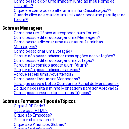
Como posso exibir uma Imagem junto ao meu Nome de
Utilizador?
O que é e como posso alterar a minha Classificação??
Quando clico no email de um Utilizador, pede-me para ligar no
fórum?!
Sobre as Mensagens
Como crio um Tópico ou respondo num Fórum?
Como posso editar ou apagar uma Mensagem?
Como posso adicionar uma assinatura às minhas
Mensagens?
Como posso criar uma votação?
Porque não posso adicionar mais opções nas votações?
Como posso editar ou apagar uma votação?
Porque não consigo aceder a um fórum?
Porque não posso adicionar anexos?
Porque recebi uma Advertência?
Como posso Denunciar Mensagens?
Para que serve o botão Guardar no Painel de Mensagens?
Do que necessita a minha Mensagem para ser Aprovada?
Como posso ressuscitar os meus Tópicos?
Sobre os Formatos e Tipos de Tópicos
O que é BBCode?
Posso usar HTML?
O que são Emoções?
Posso exibir Imagens?
O que são Anúncios Globais?
O que são Anúncios?