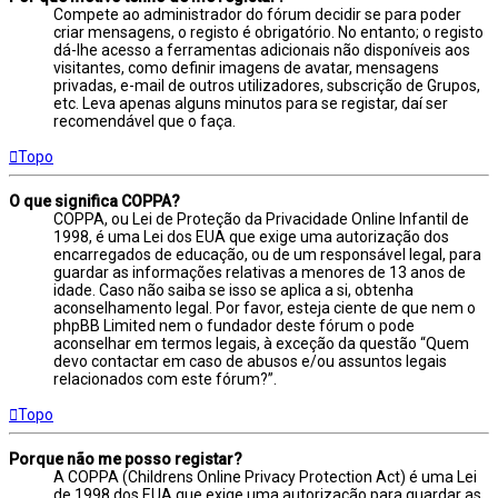
Compete ao administrador do fórum decidir se para poder
criar mensagens, o registo é obrigatório. No entanto; o registo
dá-lhe acesso a ferramentas adicionais não disponíveis aos
visitantes, como definir imagens de avatar, mensagens
privadas, e-mail de outros utilizadores, subscrição de Grupos,
etc. Leva apenas alguns minutos para se registar, daí ser
recomendável que o faça.
Topo
O que significa COPPA?
COPPA, ou Lei de Proteção da Privacidade Online Infantil de
1998, é uma Lei dos EUA que exige uma autorização dos
encarregados de educação, ou de um responsável legal, para
guardar as informações relativas a menores de 13 anos de
idade. Caso não saiba se isso se aplica a si, obtenha
aconselhamento legal. Por favor, esteja ciente de que nem o
phpBB Limited nem o fundador deste fórum o pode
aconselhar em termos legais, à exceção da questão “Quem
devo contactar em caso de abusos e/ou assuntos legais
relacionados com este fórum?”.
Topo
Porque não me posso registar?
A COPPA (Childrens Online Privacy Protection Act) é uma Lei
de 1998 dos EUA que exige uma autorização para guardar as