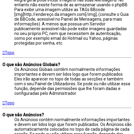
Regra geral pode incluir imagens nas suas Mensagens. No
entanto não existe forma de as armazenar usando o phpBB.
Para exibir uma imagem utilize as TAGs BBcode
[img]http://endereço.da.imagem.com[/img], (consulte o Guia
de BBCode, acessível no Painel de Mensagens, para mais
informações). A menos que possua um Servidor
publicamente acessível não pode exibir imagens guardadas
no seu próprio PC, nem que necessitem de autenticação,
como por exemplo email do Hotmail ou Yahoo, páginas
protegidas por senha, etc.
Topo
O que são Anúncios Globais?
Os Anúncios Globais contêm normalmente informações
importantes e devem ser lidos logo que forem publicados.
Eles irão aparecer no topo de todas as secções e também
com o seu Painel de Utilizadores. Se pode ou não utilizar essa
função, depende das permissões que lhe foram dadas e
configuradas pelo Administrador.
Topo
O que são Anúncios?
Os Anúncios contêm normalmente informações importantes
e devem ser lidos logo que forem publicados. Os Anúncios são
automaticamente colocados no topo de cada página de cada