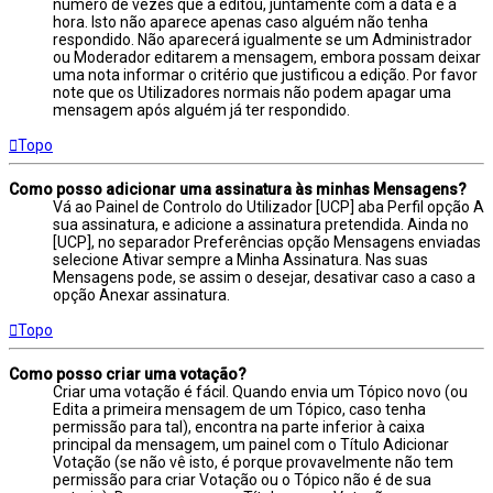
número de vezes que a editou, juntamente com a data e a
hora. Isto não aparece apenas caso alguém não tenha
respondido. Não aparecerá igualmente se um Administrador
ou Moderador editarem a mensagem, embora possam deixar
uma nota informar o critério que justificou a edição. Por favor
note que os Utilizadores normais não podem apagar uma
mensagem após alguém já ter respondido.
Topo
Como posso adicionar uma assinatura às minhas Mensagens?
Vá ao Painel de Controlo do Utilizador [UCP] aba Perfil opção A
sua assinatura, e adicione a assinatura pretendida. Ainda no
[UCP], no separador Preferências opção Mensagens enviadas
selecione Ativar sempre a Minha Assinatura. Nas suas
Mensagens pode, se assim o desejar, desativar caso a caso a
opção Anexar assinatura.
Topo
Como posso criar uma votação?
Criar uma votação é fácil. Quando envia um Tópico novo (ou
Edita a primeira mensagem de um Tópico, caso tenha
permissão para tal), encontra na parte inferior à caixa
principal da mensagem, um painel com o Título Adicionar
Votação (se não vê isto, é porque provavelmente não tem
permissão para criar Votação ou o Tópico não é de sua