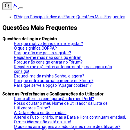
Página Principal
Índice do Fórum
Questões Mais Frequentes
Questões Mais Frequentes
Questões de Login e Registo
Por que motivo tenho de me registar?
O que significa COPPA?
Porque não me posso registar?
Registei-me mas não consigo entrar!
Porque não consigo entrar no Fórum?
Registei-me e já entrei anteriormente, mas agora não
consigo!
Esqueci-me da minha Senha, e agora?
Por que entro automaticamente no Fórum?
Para que serve a opção “Apagar cookies” ?
Sobre as Preferências e Configurações do Utilizador
Como altero as configuração do meu Perfil?
Posso ocultar o meu Nome de Utilizador da Lista de
Utilizadores Online?
A Data e Hora estão erradas!
Alterei o Fuso Horário, mas a Data e Hora continuam erradas!,
O meu idioma não está na lista!
O que são as imagens ao lado do meu nome de utilizador?