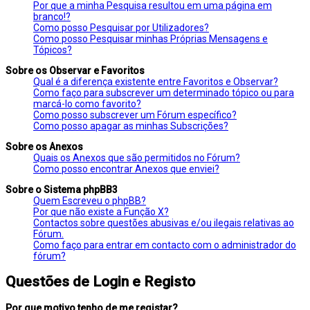
Por que a minha Pesquisa resultou em uma página em
branco!?
Como posso Pesquisar por Utilizadores?
Como posso Pesquisar minhas Próprias Mensagens e
Tópicos?
Sobre os Observar e Favoritos
Qual é a diferença existente entre Favoritos e Observar?
Como faço para subscrever um determinado tópico ou para
marcá-lo como favorito?
Como posso subscrever um Fórum específico?
Como posso apagar as minhas Subscrições?
Sobre os Anexos
Quais os Anexos que são permitidos no Fórum?
Como posso encontrar Anexos que enviei?
Sobre o Sistema phpBB3
Quem Escreveu o phpBB?
Por que não existe a Função X?
Contactos sobre questões abusivas e/ou ilegais relativas ao
Fórum.
Como faço para entrar em contacto com o administrador do
fórum?
Questões de Login e Registo
Por que motivo tenho de me registar?