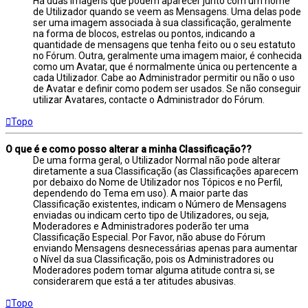
Há duas imagens que podem aparecer junto com um nome
de Utilizador quando se veem as Mensagens. Uma delas pode
ser uma imagem associada à sua classificação, geralmente
na forma de blocos, estrelas ou pontos, indicando a
quantidade de mensagens que tenha feito ou o seu estatuto
no Fórum. Outra, geralmente uma imagem maior, é conhecida
como um Avatar, que é normalmente única ou pertencente a
cada Utilizador. Cabe ao Administrador permitir ou não o uso
de Avatar e definir como podem ser usados. Se não conseguir
utilizar Avatares, contacte o Administrador do Fórum.
Topo
O que é e como posso alterar a minha Classificação??
De uma forma geral, o Utilizador Normal não pode alterar
diretamente a sua Classificação (as Classificações aparecem
por debaixo do Nome de Utilizador nos Tópicos e no Perfil,
dependendo do Tema em uso). A maior parte das
Classificação existentes, indicam o Número de Mensagens
enviadas ou indicam certo tipo de Utilizadores, ou seja,
Moderadores e Administradores poderão ter uma
Classificação Especial. Por Favor, não abuse do Fórum
enviando Mensagens desnecessárias apenas para aumentar
o Nível da sua Classificação, pois os Administradores ou
Moderadores podem tomar alguma atitude contra si, se
considerarem que está a ter atitudes abusivas.
Topo