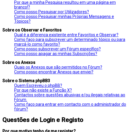
Por que a minha Pesquisa resultou em uma página em
branco!?
Como posso Pesquisar por Utilizadores?
Como posso Pesquisar minhas Próprias Mensagens e
Tópicos?
Sobre os Observar e Favoritos
Qual é a diferença existente entre Favoritos e Observar?
Como faço para subscrever um determinado tópico ou para
marcá-lo como favorito?
Como posso subscrever um Fórum específico?
Como posso apagar as minhas Subscrições?
Sobre os Anexos
Quais os Anexos que são permitidos no Fórum?
Como posso encontrar Anexos que enviei?
Sobre o Sistema phpBB3
Quem Escreveu o phpBB?
Por que não existe a Função X?
Contactos sobre questões abusivas e/ou ilegais relativas ao
Fórum.
Como faço para entrar em contacto com o administrador do
fórum?
Questões de Login e Registo
Por que motivo tenho de me registar?