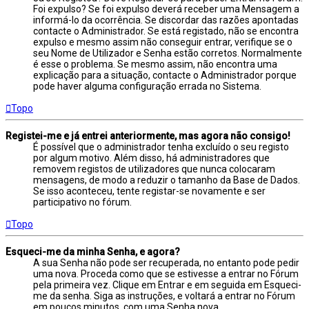
Foi expulso? Se foi expulso deverá receber uma Mensagem a
informá-lo da ocorrência. Se discordar das razões apontadas
contacte o Administrador. Se está registado, não se encontra
expulso e mesmo assim não conseguir entrar, verifique se o
seu Nome de Utilizador e Senha estão corretos. Normalmente
é esse o problema. Se mesmo assim, não encontra uma
explicação para a situação, contacte o Administrador porque
pode haver alguma configuração errada no Sistema.
Topo
Registei-me e já entrei anteriormente, mas agora não consigo!
É possível que o administrador tenha excluído o seu registo
por algum motivo. Além disso, há administradores que
removem registos de utilizadores que nunca colocaram
mensagens, de modo a reduzir o tamanho da Base de Dados.
Se isso aconteceu, tente registar-se novamente e ser
participativo no fórum.
Topo
Esqueci-me da minha Senha, e agora?
A sua Senha não pode ser recuperada, no entanto pode pedir
uma nova. Proceda como que se estivesse a entrar no Fórum
pela primeira vez. Clique em Entrar e em seguida em Esqueci-
me da senha. Siga as instruções, e voltará a entrar no Fórum
em poucos minutos, com uma Senha nova.