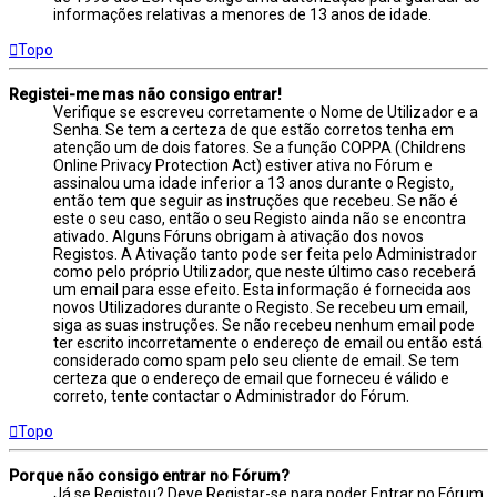
informações relativas a menores de 13 anos de idade.
Topo
Registei-me mas não consigo entrar!
Verifique se escreveu corretamente o Nome de Utilizador e a
Senha. Se tem a certeza de que estão corretos tenha em
atenção um de dois fatores. Se a função COPPA (Childrens
Online Privacy Protection Act) estiver ativa no Fórum e
assinalou uma idade inferior a 13 anos durante o Registo,
então tem que seguir as instruções que recebeu. Se não é
este o seu caso, então o seu Registo ainda não se encontra
ativado. Alguns Fóruns obrigam à ativação dos novos
Registos. A Ativação tanto pode ser feita pelo Administrador
como pelo próprio Utilizador, que neste último caso receberá
um email para esse efeito. Esta informação é fornecida aos
novos Utilizadores durante o Registo. Se recebeu um email,
siga as suas instruções. Se não recebeu nenhum email pode
ter escrito incorretamente o endereço de email ou então está
considerado como spam pelo seu cliente de email. Se tem
certeza que o endereço de email que forneceu é válido e
correto, tente contactar o Administrador do Fórum.
Topo
Porque não consigo entrar no Fórum?
Já se Registou? Deve Registar-se para poder Entrar no Fórum.