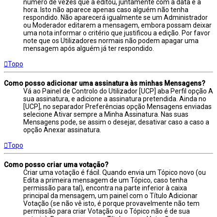
número de vezes que a editou, juntamente com a data e a
hora. Isto não aparece apenas caso alguém não tenha
respondido. Não aparecerá igualmente se um Administrador
ou Moderador editarem a mensagem, embora possam deixar
uma nota informar o critério que justificou a edição. Por favor
note que os Utilizadores normais não podem apagar uma
mensagem após alguém já ter respondido.
Topo
Como posso adicionar uma assinatura às minhas Mensagens?
Vá ao Painel de Controlo do Utilizador [UCP] aba Perfil opção A
sua assinatura, e adicione a assinatura pretendida. Ainda no
[UCP], no separador Preferências opção Mensagens enviadas
selecione Ativar sempre a Minha Assinatura. Nas suas
Mensagens pode, se assim o desejar, desativar caso a caso a
opção Anexar assinatura.
Topo
Como posso criar uma votação?
Criar uma votação é fácil. Quando envia um Tópico novo (ou
Edita a primeira mensagem de um Tópico, caso tenha
permissão para tal), encontra na parte inferior à caixa
principal da mensagem, um painel com o Título Adicionar
Votação (se não vê isto, é porque provavelmente não tem
permissão para criar Votação ou o Tópico não é de sua