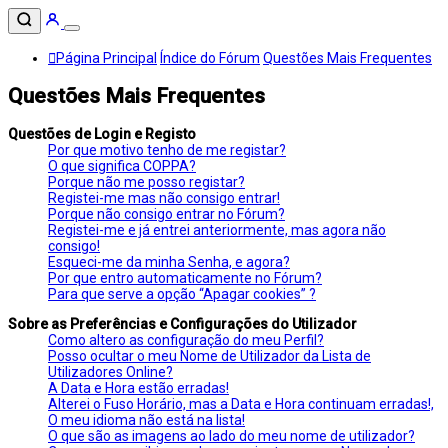
Página Principal
Índice do Fórum
Questões Mais Frequentes
Questões Mais Frequentes
Questões de Login e Registo
Por que motivo tenho de me registar?
O que significa COPPA?
Porque não me posso registar?
Registei-me mas não consigo entrar!
Porque não consigo entrar no Fórum?
Registei-me e já entrei anteriormente, mas agora não
consigo!
Esqueci-me da minha Senha, e agora?
Por que entro automaticamente no Fórum?
Para que serve a opção “Apagar cookies” ?
Sobre as Preferências e Configurações do Utilizador
Como altero as configuração do meu Perfil?
Posso ocultar o meu Nome de Utilizador da Lista de
Utilizadores Online?
A Data e Hora estão erradas!
Alterei o Fuso Horário, mas a Data e Hora continuam erradas!,
O meu idioma não está na lista!
O que são as imagens ao lado do meu nome de utilizador?