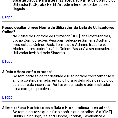
Base de Dados. Para alterá-las aceda ao Painel de Controlo do
Utilizador [UCP], aba Perfil. Aí pode alterar os dados do seu
Registo.
Topo
Posso ocultar o meu Nome de Utilizador da Lista de Utilizadores
Online?
No Painel de Controlo do Utilizador [UCP], aba Preferências,
opção Configurações Pessoais, selecione Sim em Ocultar o
meu estado Online. Desta forma só o Administrador e os
Moderadores poderão vê-lo Online. Passará a ser considerado
Utilizador invisível pelo Sistema.
Topo
A Data e Hora estão erradas!
Se tem certeza de ter definido o fuso horário corretamente e
a hora continua errada, então o horário definido no relógio do
servidor está incorreto. Por favor, contacte o administrador
para corrigir o problema.
Topo
Alterei o Fuso Horário, mas a Data e Hora continuam erradas!,
Se tem a certeza que o fuso horário que escolheu é a [GMT]
Dublin, Edinburgh, Iceland, Lisboa, London, Casablanca é