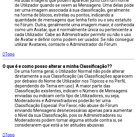
Há duas imagens que podem aparecer junto com um nome
de Utilizador quando se veem as Mensagens. Uma delas pode
ser uma imagem associada à sua classificação, geralmente
na forma de blocos, estrelas ou pontos, indicando a
quantidade de mensagens que tenha feito ou o seu estatuto
no Fórum. Outra, geralmente uma imagem maior, é conhecida
como um Avatar, que é normalmente única ou pertencente a
cada Utilizador. Cabe ao Administrador permitir ou não o uso
de Avatar e definir como podem ser usados. Se não conseguir
utilizar Avatares, contacte o Administrador do Fórum.
Topo
O que é e como posso alterar a minha Classificação??
De uma forma geral, o Utilizador Normal não pode alterar
diretamente a sua Classificação (as Classificações aparecem
por debaixo do Nome de Utilizador nos Tópicos e no Perfil,
dependendo do Tema em uso). A maior parte das
Classificação existentes, indicam o Número de Mensagens
enviadas ou indicam certo tipo de Utilizadores, ou seja,
Moderadores e Administradores poderão ter uma
Classificação Especial. Por Favor, não abuse do Fórum
enviando Mensagens desnecessárias apenas para aumentar
o Nível da sua Classificação, pois os Administradores ou
Moderadores podem tomar alguma atitude contra si, se
considerarem que está a ter atitudes abusivas.
Topo