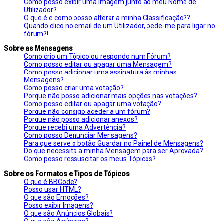
Como posso exibir uma Imagem junto ao meu Nome de
Utilizador?
O que é e como posso alterar a minha Classificação??
Quando clico no email de um Utilizador, pede-me para ligar no
fórum?!
Sobre as Mensagens
Como crio um Tópico ou respondo num Fórum?
Como posso editar ou apagar uma Mensagem?
Como posso adicionar uma assinatura às minhas
Mensagens?
Como posso criar uma votação?
Porque não posso adicionar mais opções nas votações?
Como posso editar ou apagar uma votação?
Porque não consigo aceder a um fórum?
Porque não posso adicionar anexos?
Porque recebi uma Advertência?
Como posso Denunciar Mensagens?
Para que serve o botão Guardar no Painel de Mensagens?
Do que necessita a minha Mensagem para ser Aprovada?
Como posso ressuscitar os meus Tópicos?
Sobre os Formatos e Tipos de Tópicos
O que é BBCode?
Posso usar HTML?
O que são Emoções?
Posso exibir Imagens?
O que são Anúncios Globais?
O que são Anúncios?