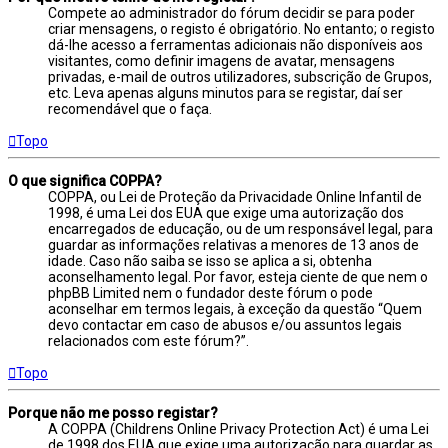
Compete ao administrador do fórum decidir se para poder
criar mensagens, o registo é obrigatório. No entanto; o registo
dá-lhe acesso a ferramentas adicionais não disponíveis aos
visitantes, como definir imagens de avatar, mensagens
privadas, e-mail de outros utilizadores, subscrição de Grupos,
etc. Leva apenas alguns minutos para se registar, daí ser
recomendável que o faça.
Topo
O que significa COPPA?
COPPA, ou Lei de Proteção da Privacidade Online Infantil de
1998, é uma Lei dos EUA que exige uma autorização dos
encarregados de educação, ou de um responsável legal, para
guardar as informações relativas a menores de 13 anos de
idade. Caso não saiba se isso se aplica a si, obtenha
aconselhamento legal. Por favor, esteja ciente de que nem o
phpBB Limited nem o fundador deste fórum o pode
aconselhar em termos legais, à exceção da questão “Quem
devo contactar em caso de abusos e/ou assuntos legais
relacionados com este fórum?”.
Topo
Porque não me posso registar?
A COPPA (Childrens Online Privacy Protection Act) é uma Lei
de 1998 dos EUA que exige uma autorização para guardar as