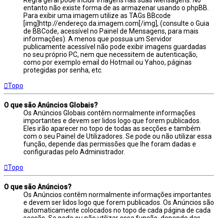
Regra geral pode incluir imagens nas suas Mensagens. No
entanto não existe forma de as armazenar usando o phpBB.
Para exibir uma imagem utilize as TAGs BBcode
[img]http://endereço.da.imagem.com[/img], (consulte o Guia
de BBCode, acessível no Painel de Mensagens, para mais
informações). A menos que possua um Servidor
publicamente acessível não pode exibir imagens guardadas
no seu próprio PC, nem que necessitem de autenticação,
como por exemplo email do Hotmail ou Yahoo, páginas
protegidas por senha, etc.
Topo
O que são Anúncios Globais?
Os Anúncios Globais contêm normalmente informações
importantes e devem ser lidos logo que forem publicados.
Eles irão aparecer no topo de todas as secções e também
com o seu Painel de Utilizadores. Se pode ou não utilizar essa
função, depende das permissões que lhe foram dadas e
configuradas pelo Administrador.
Topo
O que são Anúncios?
Os Anúncios contêm normalmente informações importantes
e devem ser lidos logo que forem publicados. Os Anúncios são
automaticamente colocados no topo de cada página de cada