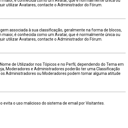
em maior, é conhecida como um Avatar, que é normalmente única ou
ir utilizar Avatares, contacte o Administrador do Fórum.
m associada à sua classificação, geralmente na forma de blocos,
em maior, é conhecida como um Avatar, que é normalmente única ou
ir utilizar Avatares, contacte o Administrador do Fórum.
o Nome de Utilizador nos Tópicos e no Perfil, dependendo do Tema em
seja, Moderadores e Administradores poderão ter uma Classificação
ois os Administradores ou Moderadores podem tomar alguma atitude
 evita o uso malicioso do sistema de email por Visitantes.