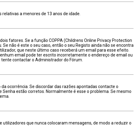
 relativas a menores de 13 anos de idade.
ois fatores. Se a função COPPA (Childrens Online Privacy Protection
u. Se não é este o seu caso, então o seu Registo ainda não se encontra
ilizador, que neste último caso receberá um email para esse efeito.
 nenhum email pode ter escrito incorretamente o endereço de email ou
, tente contactar o Administrador do Fórum.
 da ocorrência. Se discordar das razões apontadas contacte o
or e Senha estão corretos. Normalmente é esse o problema. Se mesmo
tema.
 de utilizadores que nunca colocaram mensagens, de modo a reduzir o