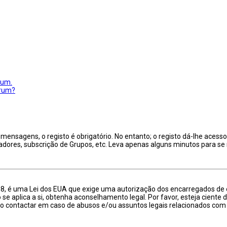
rum.
órum?
ensagens, o registo é obrigatório. No entanto; o registo dá-lhe acesso 
adores, subscrição de Grupos, etc. Leva apenas alguns minutos para se 
998, é uma Lei dos EUA que exige uma autorização dos encarregados de
o se aplica a si, obtenha aconselhamento legal. Por favor, esteja cie
o contactar em caso de abusos e/ou assuntos legais relacionados com