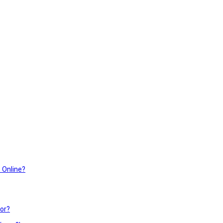
s Online?
or?