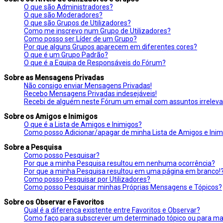
O que são Administradores?
O que são Moderadores?
O que são Grupos de Utilizadores?
Como me inscrevo num Grupo de Utilizadores?
Como posso ser Líder de um Grupo?
Por que alguns Grupos aparecem em diferentes cores?
O que é um Grupo Padrão?
O que é a Equipa de Responsáveis do Fórum?
Sobre as Mensagens Privadas
Não consigo enviar Mensagens Privadas!
Recebo Mensagens Privadas indesejáveis!
Recebi de alguém neste Fórum um email com assuntos irreleva
Sobre os Amigos e Inimigos
O que é a Lista de Amigos e Inimigos?
Como posso Adicionar/apagar de minha Lista de Amigos e Inim
Sobre a Pesquisa
Como posso Pesquisar?
Por que a minha Pesquisa resultou em nenhuma ocorrência?
Por que a minha Pesquisa resultou em uma página em branco!
Como posso Pesquisar por Utilizadores?
Como posso Pesquisar minhas Próprias Mensagens e Tópicos?
Sobre os Observar e Favoritos
Qual é a diferença existente entre Favoritos e Observar?
Como faço para subscrever um determinado tópico ou para ma