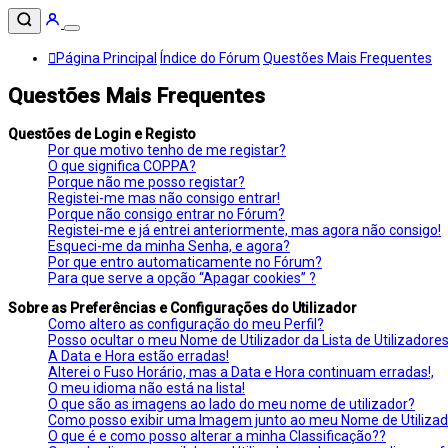
Página Principal
Índice do Fórum
Questões Mais Frequentes
Questões Mais Frequentes
Questões de Login e Registo
Por que motivo tenho de me registar?
O que significa COPPA?
Porque não me posso registar?
Registei-me mas não consigo entrar!
Porque não consigo entrar no Fórum?
Registei-me e já entrei anteriormente, mas agora não consigo!
Esqueci-me da minha Senha, e agora?
Por que entro automaticamente no Fórum?
Para que serve a opção “Apagar cookies” ?
Sobre as Preferências e Configurações do Utilizador
Como altero as configuração do meu Perfil?
Posso ocultar o meu Nome de Utilizador da Lista de Utilizadore
A Data e Hora estão erradas!
Alterei o Fuso Horário, mas a Data e Hora continuam erradas!,
O meu idioma não está na lista!
O que são as imagens ao lado do meu nome de utilizador?
Como posso exibir uma Imagem junto ao meu Nome de Utilizad
O que é e como posso alterar a minha Classificação??