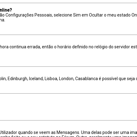
nline?
opção Configurações Pessoais, selecione Sim em Ocultar o meu estado O
ma.
ora continua errada, então o horário definido no relógio do servidor está
lin, Edinburgh, Iceland, Lisboa, London, Casablanca é possível que sej
ilizador quando se veem as Mensagens. Uma delas pode ser uma image