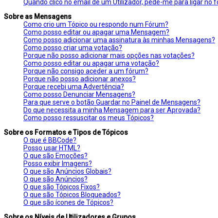
Quando clico no email de um Utilizador, pede-me para ligar no 
Sobre as Mensagens
Como crio um Tópico ou respondo num Fórum?
Como posso editar ou apagar uma Mensagem?
Como posso adicionar uma assinatura às minhas Mensagens?
Como posso criar uma votação?
Porque não posso adicionar mais opções nas votações?
Como posso editar ou apagar uma votação?
Porque não consigo aceder a um fórum?
Porque não posso adicionar anexos?
Porque recebi uma Advertência?
Como posso Denunciar Mensagens?
Para que serve o botão Guardar no Painel de Mensagens?
Do que necessita a minha Mensagem para ser Aprovada?
Como posso ressuscitar os meus Tópicos?
Sobre os Formatos e Tipos de Tópicos
O que é BBCode?
Posso usar HTML?
O que são Emoções?
Posso exibir Imagens?
O que são Anúncios Globais?
O que são Anúncios?
O que são Tópicos Fixos?
O que são Tópicos Bloqueados?
O que são ícones de Tópicos?
Sobre os Níveis de Utilizadores e Grupos