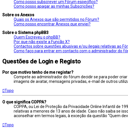
Como posso subscrever um Fórum específico?
Como posso apagar as minhas Subscrições?
Sobre os Anexos
Quais os Anexos que são permitidos no Fórum?
Como posso encontrar Anexos que enviei?
Sobre o Sistema phpBB3
Quem Escreveu o phpBB?
Por que não existe a Função X?
Contactos sobre questões abusivas e/ou ilegais relativas ao Fó
Como faço para entrar em contacto com o administrador do f
Questões de Login e Registo
Por que motivo tenho de me registar?
Compete ao administrador do fórum decidir se para poder criar m
imagens de avatar, mensagens privadas, e-mail de outros utiliz
Topo
O que significa COPPA?
COPPA, ou Lei de Proteção da Privacidade Online Infantil de 1
relativas a menores de 13 anos de idade. Caso não saiba se iss
aconselhar em termos legais, à exceção da questão “Quem dev
Topo