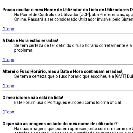
Posso ocultar o meu Nome de Utilizador da Lista de Utilizadores O
No Painel de Controlo do Utilizador [UCP], aba Preferências, 
Online. Passará a ser considerado Utilizador invisível pelo Siste
Topo
A Data e Hora estão erradas!
Se tem certeza de ter definido o fuso horário corretamente e a h
problema.
Topo
Alterei o Fuso Horário, mas a Data e Hora continuam erradas!,
Se tem a certeza que o fuso horário que escolheu é a [GMT] Dub
Topo
O meu idioma não está na lista!
Este Fórum usa o Português europeu como Idioma oficial.
Topo
O que são as imagens ao lado do meu nome de utilizador?
Há duas imagens que podem aparecer junto com um nome de Ut