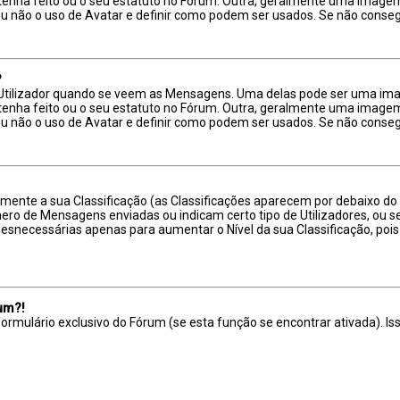
 tenha feito ou o seu estatuto no Fórum. Outra, geralmente uma imag
ou não o uso de Avatar e definir como podem ser usados. Se não consegu
?
ilizador quando se veem as Mensagens. Uma delas pode ser uma image
 tenha feito ou o seu estatuto no Fórum. Outra, geralmente uma imag
ou não o uso de Avatar e definir como podem ser usados. Se não consegu
tamente a sua Classificação (as Classificações aparecem por debaixo d
úmero de Mensagens enviadas ou indicam certo tipo de Utilizadores, ou 
desnecessárias apenas para aumentar o Nível da sua Classificação, p
rum?!
rmulário exclusivo do Fórum (se esta função se encontrar ativada). Isso