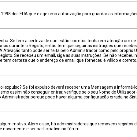
e 1998 dos EUA que exige uma autorização para guardar as informações
enha. Se tem a certeza de que estão corretos tenha em atenção um de d
 anos durante o Registo, então tem que seguir as instruções que recebe
A Ativação tanto pode ser feita pelo Administrador como pelo próprio Ut
Registo. Se recebeu um email, siga as suas instruções. Se não recebeu
e tem certeza que o endereço de email que forneceu é válido e correto
Foi expulso? Se foi expulso deverá receber uma Mensagem a informá-lo
mesmo assim não conseguir entrar, verifique se o seu Nome de Utilizad
 o Administrador porque pode haver alguma configuração errada no Sis
or algum motivo. Além disso, há administradores que removem registos
e novamente e ser participativo no fórum.