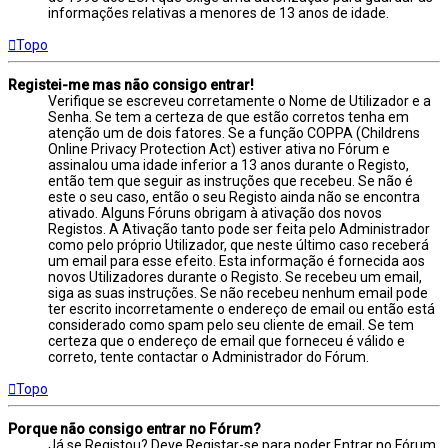
informações relativas a menores de 13 anos de idade.
Topo
Registei-me mas não consigo entrar!
Verifique se escreveu corretamente o Nome de Utilizador e a
Senha. Se tem a certeza de que estão corretos tenha em
atenção um de dois fatores. Se a função COPPA (Childrens
Online Privacy Protection Act) estiver ativa no Fórum e
assinalou uma idade inferior a 13 anos durante o Registo,
então tem que seguir as instruções que recebeu. Se não é
este o seu caso, então o seu Registo ainda não se encontra
ativado. Alguns Fóruns obrigam à ativação dos novos
Registos. A Ativação tanto pode ser feita pelo Administrador
como pelo próprio Utilizador, que neste último caso receberá
um email para esse efeito. Esta informação é fornecida aos
novos Utilizadores durante o Registo. Se recebeu um email,
siga as suas instruções. Se não recebeu nenhum email pode
ter escrito incorretamente o endereço de email ou então está
considerado como spam pelo seu cliente de email. Se tem
certeza que o endereço de email que forneceu é válido e
correto, tente contactar o Administrador do Fórum.
Topo
Porque não consigo entrar no Fórum?
Já se Registou? Deve Registar-se para poder Entrar no Fórum.