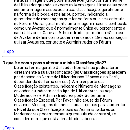
Há duas imagens que podem aparecer junto com um nome
de Utilizador quando se veem as Mensagens. Uma delas pode
ser uma imagem associada à sua classificação, geralmente
na forma de blocos, estrelas ou pontos, indicando a
quantidade de mensagens que tenha feito ou o seu estatuto
no Fórum. Outra, geralmente uma imagem maior, é conhecida
como um Avatar, que é normalmente única ou pertencente a
cada Utilizador. Cabe ao Administrador permitir ou não o uso
de Avatar e definir como podem ser usados. Se não conseguir
utilizar Avatares, contacte o Administrador do Fórum.
Topo
O que é e como posso alterar a minha Classificação??
De uma forma geral, o Utilizador Normal não pode alterar
diretamente a sua Classificação (as Classificações aparecem
por debaixo do Nome de Utilizador nos Tópicos e no Perfil,
dependendo do Tema em uso). A maior parte das
Classificação existentes, indicam o Número de Mensagens
enviadas ou indicam certo tipo de Utilizadores, ou seja,
Moderadores e Administradores poderão ter uma
Classificação Especial. Por Favor, não abuse do Fórum
enviando Mensagens desnecessárias apenas para aumentar
o Nível da sua Classificação, pois os Administradores ou
Moderadores podem tomar alguma atitude contra si, se
considerarem que está a ter atitudes abusivas.
Topo