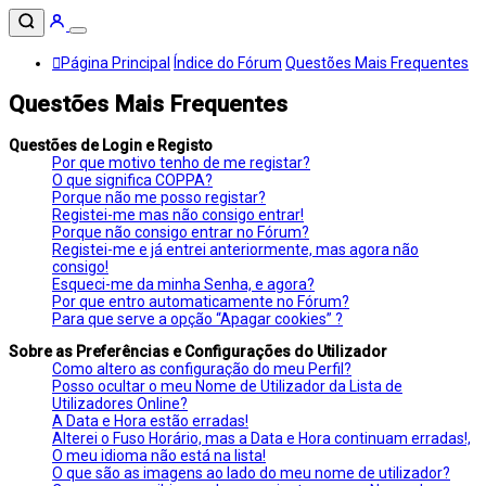
Página Principal
Índice do Fórum
Questões Mais Frequentes
Questões Mais Frequentes
Questões de Login e Registo
Por que motivo tenho de me registar?
O que significa COPPA?
Porque não me posso registar?
Registei-me mas não consigo entrar!
Porque não consigo entrar no Fórum?
Registei-me e já entrei anteriormente, mas agora não
consigo!
Esqueci-me da minha Senha, e agora?
Por que entro automaticamente no Fórum?
Para que serve a opção “Apagar cookies” ?
Sobre as Preferências e Configurações do Utilizador
Como altero as configuração do meu Perfil?
Posso ocultar o meu Nome de Utilizador da Lista de
Utilizadores Online?
A Data e Hora estão erradas!
Alterei o Fuso Horário, mas a Data e Hora continuam erradas!,
O meu idioma não está na lista!
O que são as imagens ao lado do meu nome de utilizador?