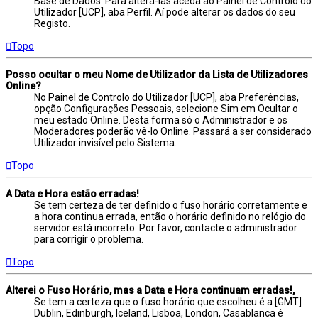
Base de Dados. Para alterá-las aceda ao Painel de Controlo do
Utilizador [UCP], aba Perfil. Aí pode alterar os dados do seu
Registo.
Topo
Posso ocultar o meu Nome de Utilizador da Lista de Utilizadores
Online?
No Painel de Controlo do Utilizador [UCP], aba Preferências,
opção Configurações Pessoais, selecione Sim em Ocultar o
meu estado Online. Desta forma só o Administrador e os
Moderadores poderão vê-lo Online. Passará a ser considerado
Utilizador invisível pelo Sistema.
Topo
A Data e Hora estão erradas!
Se tem certeza de ter definido o fuso horário corretamente e
a hora continua errada, então o horário definido no relógio do
servidor está incorreto. Por favor, contacte o administrador
para corrigir o problema.
Topo
Alterei o Fuso Horário, mas a Data e Hora continuam erradas!,
Se tem a certeza que o fuso horário que escolheu é a [GMT]
Dublin, Edinburgh, Iceland, Lisboa, London, Casablanca é