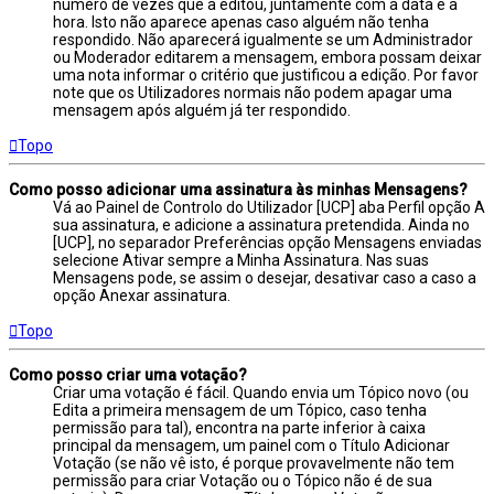
número de vezes que a editou, juntamente com a data e a
hora. Isto não aparece apenas caso alguém não tenha
respondido. Não aparecerá igualmente se um Administrador
ou Moderador editarem a mensagem, embora possam deixar
uma nota informar o critério que justificou a edição. Por favor
note que os Utilizadores normais não podem apagar uma
mensagem após alguém já ter respondido.
Topo
Como posso adicionar uma assinatura às minhas Mensagens?
Vá ao Painel de Controlo do Utilizador [UCP] aba Perfil opção A
sua assinatura, e adicione a assinatura pretendida. Ainda no
[UCP], no separador Preferências opção Mensagens enviadas
selecione Ativar sempre a Minha Assinatura. Nas suas
Mensagens pode, se assim o desejar, desativar caso a caso a
opção Anexar assinatura.
Topo
Como posso criar uma votação?
Criar uma votação é fácil. Quando envia um Tópico novo (ou
Edita a primeira mensagem de um Tópico, caso tenha
permissão para tal), encontra na parte inferior à caixa
principal da mensagem, um painel com o Título Adicionar
Votação (se não vê isto, é porque provavelmente não tem
permissão para criar Votação ou o Tópico não é de sua