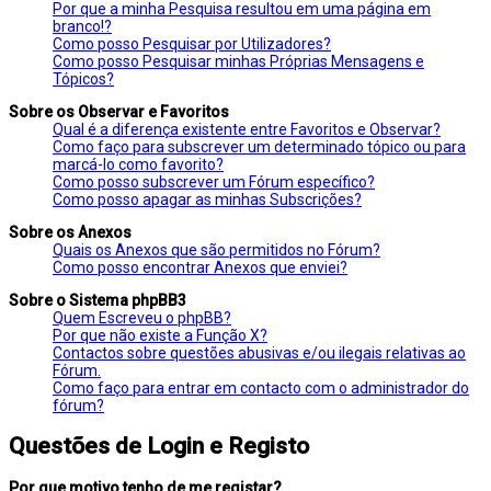
Por que a minha Pesquisa resultou em uma página em
branco!?
Como posso Pesquisar por Utilizadores?
Como posso Pesquisar minhas Próprias Mensagens e
Tópicos?
Sobre os Observar e Favoritos
Qual é a diferença existente entre Favoritos e Observar?
Como faço para subscrever um determinado tópico ou para
marcá-lo como favorito?
Como posso subscrever um Fórum específico?
Como posso apagar as minhas Subscrições?
Sobre os Anexos
Quais os Anexos que são permitidos no Fórum?
Como posso encontrar Anexos que enviei?
Sobre o Sistema phpBB3
Quem Escreveu o phpBB?
Por que não existe a Função X?
Contactos sobre questões abusivas e/ou ilegais relativas ao
Fórum.
Como faço para entrar em contacto com o administrador do
fórum?
Questões de Login e Registo
Por que motivo tenho de me registar?