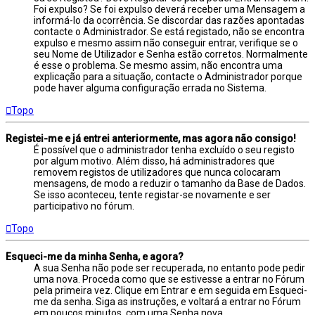
Foi expulso? Se foi expulso deverá receber uma Mensagem a
informá-lo da ocorrência. Se discordar das razões apontadas
contacte o Administrador. Se está registado, não se encontra
expulso e mesmo assim não conseguir entrar, verifique se o
seu Nome de Utilizador e Senha estão corretos. Normalmente
é esse o problema. Se mesmo assim, não encontra uma
explicação para a situação, contacte o Administrador porque
pode haver alguma configuração errada no Sistema.
Topo
Registei-me e já entrei anteriormente, mas agora não consigo!
É possível que o administrador tenha excluído o seu registo
por algum motivo. Além disso, há administradores que
removem registos de utilizadores que nunca colocaram
mensagens, de modo a reduzir o tamanho da Base de Dados.
Se isso aconteceu, tente registar-se novamente e ser
participativo no fórum.
Topo
Esqueci-me da minha Senha, e agora?
A sua Senha não pode ser recuperada, no entanto pode pedir
uma nova. Proceda como que se estivesse a entrar no Fórum
pela primeira vez. Clique em Entrar e em seguida em Esqueci-
me da senha. Siga as instruções, e voltará a entrar no Fórum
em poucos minutos, com uma Senha nova.