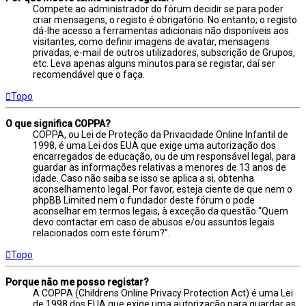
Compete ao administrador do fórum decidir se para poder
criar mensagens, o registo é obrigatório. No entanto; o registo
dá-lhe acesso a ferramentas adicionais não disponíveis aos
visitantes, como definir imagens de avatar, mensagens
privadas, e-mail de outros utilizadores, subscrição de Grupos,
etc. Leva apenas alguns minutos para se registar, daí ser
recomendável que o faça.
Topo
O que significa COPPA?
COPPA, ou Lei de Proteção da Privacidade Online Infantil de
1998, é uma Lei dos EUA que exige uma autorização dos
encarregados de educação, ou de um responsável legal, para
guardar as informações relativas a menores de 13 anos de
idade. Caso não saiba se isso se aplica a si, obtenha
aconselhamento legal. Por favor, esteja ciente de que nem o
phpBB Limited nem o fundador deste fórum o pode
aconselhar em termos legais, à exceção da questão “Quem
devo contactar em caso de abusos e/ou assuntos legais
relacionados com este fórum?”.
Topo
Porque não me posso registar?
A COPPA (Childrens Online Privacy Protection Act) é uma Lei
de 1998 dos EUA que exige uma autorização para guardar as