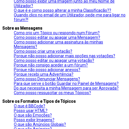
Como posso exibir uma Imagem junto ao meu Nome de
Utilizador?
O que é e como posso alterar a minha Classificação??
Quando clico no email de um Utilizador, pede-me para ligar no
fórum?!
Sobre as Mensagens
Como crio um Tópico ou respondo num Fórum?
Como posso editar ou apagar uma Mensagem?
Como posso adicionar uma assinatura às minhas
Mensagens?
Como posso criar uma votação?
Porque não posso adicionar mais opções nas votações?
Como posso editar ou apagar uma votação?
Porque não consigo aceder a um fórum?
Porque não posso adicionar anexos?
Porque recebi uma Advertência?
Como posso Denunciar Mensagens?
Para que serve o botão Guardar no Painel de Mensagens?
Do que necessita a minha Mensagem para ser Aprovada?
Como posso ressuscitar os meus Tópicos?
Sobre os Formatos e Tipos de Tópicos
O que é BBCode?
Posso usar HTML?
O que são Emoções?
Posso exibir Imagens?
O que são Anúncios Globais?
O que são Anúncios?