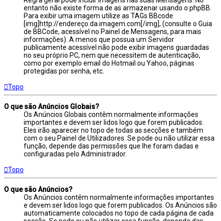
Regra geral pode incluir imagens nas suas Mensagens. No
entanto não existe forma de as armazenar usando o phpBB.
Para exibir uma imagem utilize as TAGs BBcode
[img]http://endereço.da.imagem.com[/img], (consulte o Guia
de BBCode, acessível no Painel de Mensagens, para mais
informações). A menos que possua um Servidor
publicamente acessível não pode exibir imagens guardadas
no seu próprio PC, nem que necessitem de autenticação,
como por exemplo email do Hotmail ou Yahoo, páginas
protegidas por senha, etc.
Topo
O que são Anúncios Globais?
Os Anúncios Globais contêm normalmente informações
importantes e devem ser lidos logo que forem publicados.
Eles irão aparecer no topo de todas as secções e também
com o seu Painel de Utilizadores. Se pode ou não utilizar essa
função, depende das permissões que lhe foram dadas e
configuradas pelo Administrador.
Topo
O que são Anúncios?
Os Anúncios contêm normalmente informações importantes
e devem ser lidos logo que forem publicados. Os Anúncios são
automaticamente colocados no topo de cada página de cada